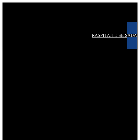
RASPITAJTE SE SADA
Proizvođač vanjskih kuhinja
nema podataka