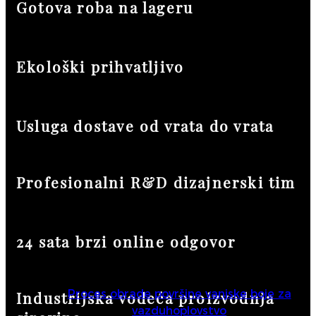
Gotova roba na lageru
Ekološki prihvatljivo
Usluga dostave od vrata do vrata
Profesionalni R&D dizajnerski tim
24 sata brzi online odgovor
Proces obrade površine vanjske boje za
Industrijska vodeća proizvodnja
vazduhoplovstvo