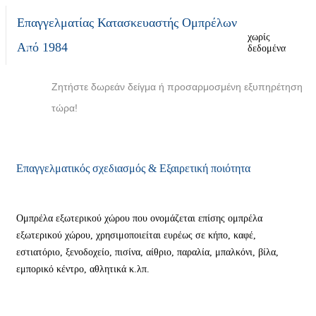
Επαγγελματίας Κατασκευαστής Ομπρέλων
χωρίς
Από 1984
δεδομένα
Ζητήστε δωρεάν δείγμα ή προσαρμοσμένη εξυπηρέτηση
τώρα!
Επαγγελματικός σχεδιασμός & Εξαιρετική ποιότητα
Ο
ε
Ομπρέλα εξωτερικού χώρου που ονομάζεται επίσης ομπρέλα
χ
εξωτερικού χώρου,
χρησιμοποιείται ευρέως σε κήπο, καφέ,
εστιατόριο, ξενοδοχείο, πισίνα, αίθριο, παραλία, μπαλκόνι, βίλα,
μ
εμπορικό κέντρο, αθλητικά κ.λπ.
σ