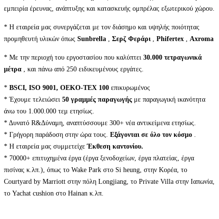
εμπειρία έρευνας, ανάπτυξης και κατασκευής ομπρέλας εξωτερικού χώρου.
* Η εταιρεία μας συνεργάζεται με τον διάσημο και υψηλής ποιότητας
προμηθευτή υλικών όπως
Sunbrella
,
Σερζ Φεράρι
,
Phifertex
,
Axroma
* Με την περιοχή του εργοστασίου που καλύπτει
30.000 τετραγωνικά
μέτρα
, και πάνω από 250 ειδικευμένους εργάτες.
*
BSCI, ISO 9001, OEKO-TEX 100
επικυρωμένος
* Έχουμε τελειώσει
50 γραμμές παραγωγής
με παραγωγική ικανότητα
άνω του 1.000.000 τεμ ετησίως.
* Δυνατό R&Δύναμη, αναπτύσσουμε 300+ νέα αντικείμενα ετησίως.
* Γρήγορη παράδοση στην ώρα τους.
Εξάγονται σε όλο τον κόσμο
.
* Η εταιρεία μας συμμετείχε
Έκθεση καντονίου.
* 70000+ επιτυχημένα έργα (έργα ξενοδοχείων, έργα πλατείας, έργα
πισίνας κ.λπ.), όπως το Wake Park στο Si heung, στην Κορέα, το
Courtyard by Marriott στην πόλη Longjiang, το Private Villa στην Ιαπωνία,
το Yachat cushion στο Hainan κ.λπ.