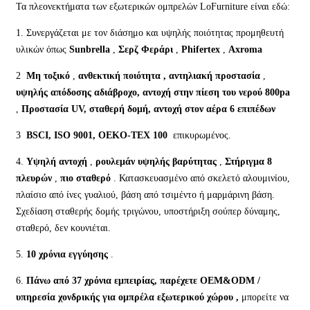
α
Τα πλεονεκτήματα των εξωτερικών ομπρελών LoFurniture είναι εδώ:
1. Συνεργάζεται με τον διάσημο και υψηλής ποιότητας προμηθευτή
υλικών όπως
Sunbrella
,
Σερζ Φεράρι
,
Phifertex
,
Axroma
2
Μη τοξικό
,
ανθεκτική ποιότητα
,
αντηλιακή προστασία
,
υψηλής απόδοσης αδιάβροχο, αντοχή στην πίεση του νερού 800pa
,
Προστασία UV, σταθερή δομή, αντοχή στον αέρα 6 επιπέδων
3
BSCI, ISO 9001, OEKO-TEX 100
επικυρωμένος.
4.
Υψηλή αντοχή
,
ρουλεμάν υψηλής βαρύτητας
,
Στήριγμα 8
πλευρών
,
πιο σταθερό
. Κατασκευασμένο από σκελετό αλουμινίου,
πλαίσιο από ίνες γυαλιού, βάση από τσιμέντο ή μαρμάρινη βάση.
Σχεδίαση σταθερής δομής τριγώνου, υποστήριξη σούπερ δύναμης,
σταθερό, δεν κουνιέται.
5.
10 χρόνια εγγύησης
.
6.
Πάνω από 37 χρόνια εμπειρίας, παρέχετε OEM&ODM /
υπηρεσία χονδρικής
για ομπρέλα εξωτερικού χώρου
,
μπορείτε να