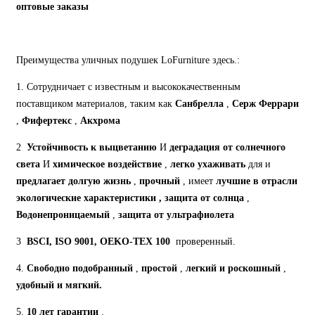
оптовые заказы
Преимущества уличных подушек LoFurniture здесь.:
1. Сотрудничает с известным и высококачественным
поставщиком материалов, таким как
Санбрелла
,
Серж Феррари
,
Фифертекс
,
Акхрома
2
Устойчивость к выцветанию
И
деградация от солнечного
света
И
химическое воздействие
,
легко ухаживать
для и
предлагает долгую жизнь
,
прочный
, имеет
лучшие в отрасли
экологические характеристики
,
защита от солнца
,
Водонепроницаемый
,
защита от ультрафиолета
3
BSCI, ISO 9001, OEKO-TEX 100
проверенный.
4.
Свободно подобранный
,
простой
,
легкий и роскошный
,
удобный и мягкий.
5.
10 лет гарантии
.