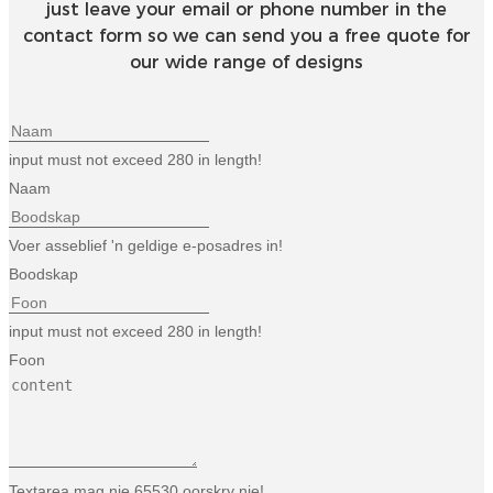
just leave your email or phone number in the
Esperanto
contact form so we can send you a free quote for
Hmong
our wide range of designs
नेपाली
input must not exceed 280 in length!
Naam
Voer asseblief 'n geldige e-posadres in!
Boodskap
input must not exceed 280 in length!
Foon
Textarea mag nie 65530 oorskry nie!