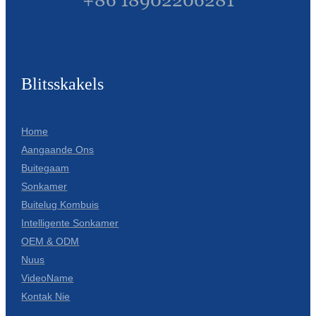
+86 18902206281
Blitsskakels
Home
Aangaande Ons
Buitegaam
Sonkamer
Buitelug Kombuis
Intelligente Sonkamer
OEM & ODM
Nuus
VideoName
Kontak Nie