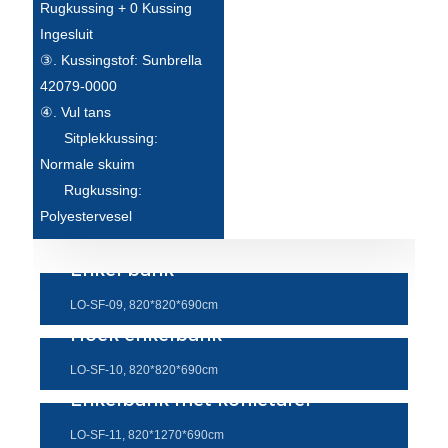
Беларуская
Rugkussing + 0 Kussing
Ingesluit
ਪੰਜਾਬੀ
③. Kussingstof: Sunbrella
বাংলা
42079-0000
④. Vul tans
dansk
Sitplekkussing:
മലയാളം
Normale skuim
Rugkussing:
मराठी
Polyestervesel
ಕನ್ನಡ
Enkel bank
ગુજરાતી
LO-SF-09, 820*820*690cm
ଓଡ଼ିଆ
Hoek enkelbank
Basa Jawa
LO-SF-10, 820*820*690cm
Enkelbank met koffietafel
bahasa Indonesia
LO-SF-11, 820*1270*690cm
Sundanese