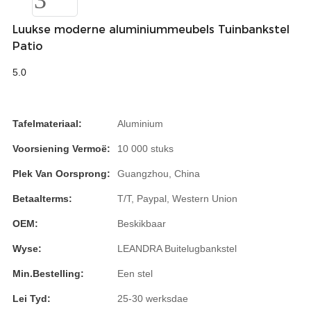
Burmese
Luukse moderne aluminiummeubels Tuinbankstel
Sesotho
Patio
čeština
5.0
ภาษาไทย
Tafelmateriaal:
Aluminium
norsk
Voorsiening Vermoë:
10 000 stuks
Afrikaans
Plek Van Oorsprong:
Guangzhou, China
latviešu valoda‎
Betaalterms:
T/T, Paypal, Western Union
ქართველი
OEM:
Beskikbaar
Xhosa
Wyse:
LEANDRA Buitelugbankstel
Latin
Min.Bestelling:
Een stel
Hausa
Lei Tyd:
25-30 werksdae