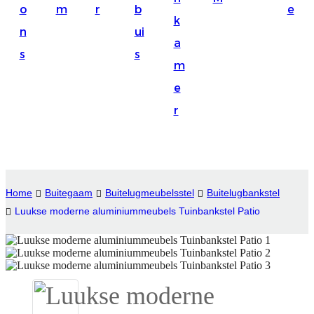
o
m
r
b
e
Suomi
k
n
ui
lietuvių
a
s
s
m
svenska
e
Eesti
r
Gaeilgenah
Polski
한국어
Home
Buitegaam
Buitelugmeubelsstel
Buitelugbankstel
Malagasy fiteny
Luukse moderne aluminiummeubels Tuinbankstel Patio
Corsu
èdè Yorùbá
Tiếng Việt
Монгол