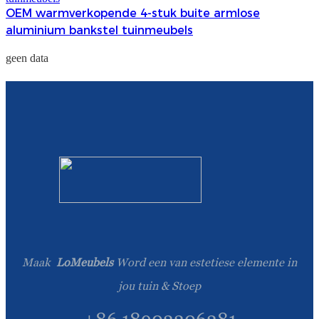
OEM warmverkopende 4-stuk buite armlose
aluminium bankstel tuinmeubels
geen data
Maak
LoMeubels
Word een van estetiese elemente in
jou tuin & Stoep