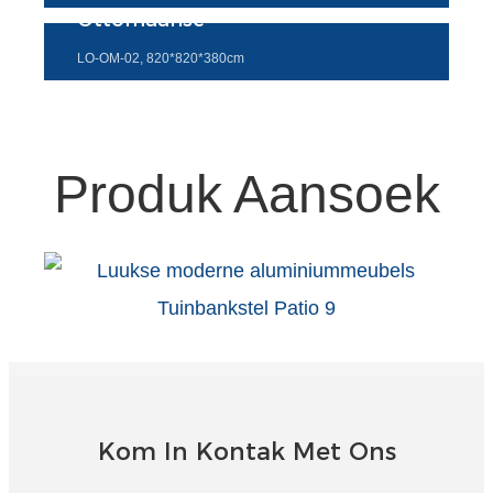
Ottomaanse
Türkçe
LO-OM-02, 820*820*380cm
فارسی
հայերեն
Azərbaycan
Produk Aansoek
עִבְרִית
Kurmancî
العربية
O'zbek
繁體中文
中文
Kom In Kontak Met Ons
ئۇيغۇرچە