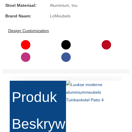
Română
Stoel Materiaal:
Aluminium, tou
Kiswahili
Brand Naam:
LoMeubels
ខ្មែរ
Design Customization
日语
Maori
Deutsch
සිංහල
Català
Produk
Bahasa Melayu
Cymraeg
Beskrywing
پښتو
Ελληνικά