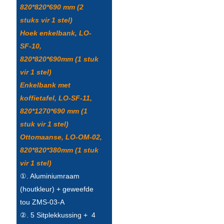
820*820*690 mm (2
Íslenska
stuks vir 1 stel)
Hrvatski
Hoek enkelbank, LO-
SF-10,
Македонски
820*820*690mm (1 stuk
سنڌي
vir 1 stel)
Enkelbank met
русский
koffietafel, LO-SF-11,
اردو
820*1270*690 mm (1
stuk vir 1 stel)
יידיש
Ottomaanse, LO-OM-02,
Українська
820*820*380mm (1 stuk
vir 1 stel)
தமிழ்
①. Aluminiumraam
български
(houtkleur) + geweefde
tou ZMS-03-A
తెలుగు
②. 5 Sitplekkussing + 4