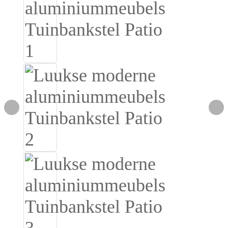
Igbo
አማርኛ
Pilipino
français
Af Soomaali
Shona
Sugbuanon
Euskara
ລາວ
Zulu
Slovenščina