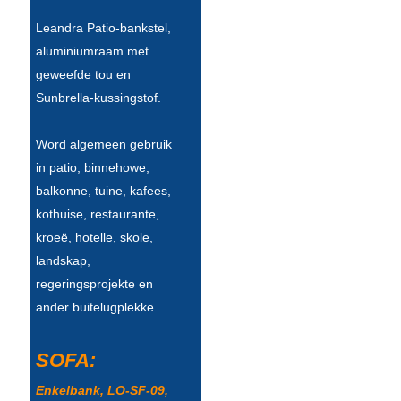
Leandra Patio-bankstel,
Slovenčina
aluminiumraam met
Српски
geweefde tou en
Sunbrella-kussingstof.
Точики
Shqip
Word algemeen gebruik
in patio, binnehowe,
Қазақ Тілі
balkonne, tuine, kafees,
Bosanski
kothuise, restaurante,
kroeë, hotelle, skole,
italiano
landskap,
Кыргызча
regeringsprojekte en
ander buitelugplekke.
Lëtzebuergesch
Magyar
SOFA:
हिन्दी
Enkelbank, LO-SF-09,