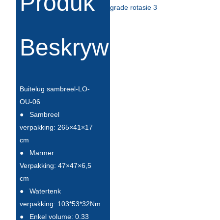
Produk
Slovenčina
Српски
Beskrywing
Точики
Shqip
Buitelug sambreel-LO-
Қазақ Тілі
OU-06
Bosanski
●
Sambreel
verpakking: 265×41×17
italiano
cm
Кыргызча
●
Marmer
Verpakking: 47×47×6,5
Lëtzebuergesch
cm
Magyar
●
Watertenk
verpakking: 103*53*32Nm
हिन्दी
●
Enkel volume: 0.33