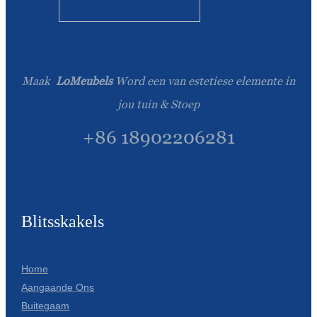
Esperanto
Hmong
नेपाली
Maak
LoMeubels
Word een van estetiese elemente in
jou tuin & Stoep
+86 18902206281
Blitsskakels
Home
Aangaande Ons
Buitegaam