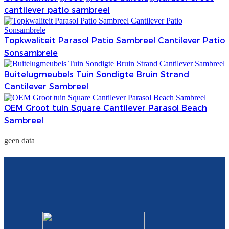
cantilever patio sambreel
Türkçe
فارسی
Topkwaliteit Parasol Patio Sambreel Cantilever Patio
Sonsambrele
հայերեն
Buitelugmeubels Tuin Sondigte Bruin Strand
Azərbaycan
Cantilever Sambreel
עִבְרִית
OEM Groot tuin Square Cantilever Parasol Beach
Kurmancî
Sambreel
العربية
geen data
O'zbek
繁體中文
中文
ئۇيغۇرچە