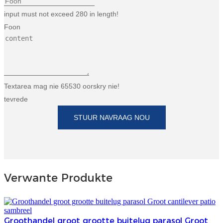
Беларуская
input must not exceed 280 in length!
ਪੰਜਾਬੀ
Foon
বাংলা
dansk
മലയാളം
Textarea mag nie 65530 oorskry nie!
tevrede
मराठी
STUUR NAVRAAG NOU
ಕನ್ನಡ
ગુજરાતી
ଓଡ଼ିଆ
Verwante Produkte
Basa Jawa
bahasa Indonesia
Sundanese
Groothandel groot grootte buitelug parasol Groot