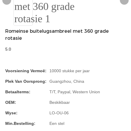
Igbo
አማርኛ
Romeinse buitelugsambreel met 360 grade
Pilipino
rotasie
français
5.0
Af Soomaali
Shona
Voorsiening Vermoë:
10000 stukke per jaar
Sugbuanon
Plek Van Oorsprong:
Guangzhou, China
Betaalterms:
T/T, Paypal, Western Union
Euskara
OEM:
Beskikbaar
ລາວ
Wyse:
LO-OU-06
Zulu
Min.Bestelling:
Een stel
Slovenščina