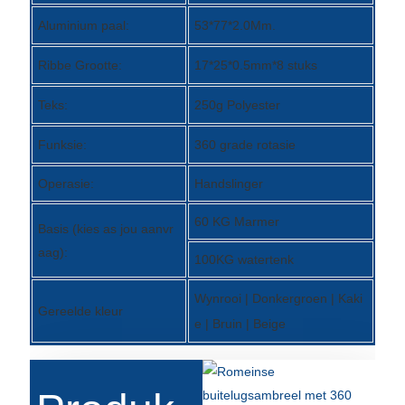
Română
Aluminium paal:
53*77*2.0Mm.
Kiswahili
Ribbe Grootte:
17*25*0.5mm*8 stuks
ខ្មែរ
Teks:
250g Polyester
日语
Funksie:
360 grade rotasie
Maori
Operasie:
Handslinger
Deutsch
60 KG Marmer
සිංහල
Basis (kies as jou aanvr
aag):
Català
100KG watertenk
Bahasa Melayu
Wynrooi | Donkergroen | Kaki
Gereelde kleur
e | Bruin | Beige
Cymraeg
پښتو
Ελληνικά