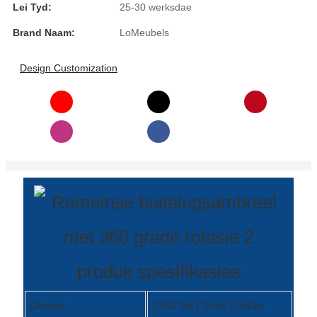
Lei Tyd:
25-30 werksdae
Burmese
Brand Naam:
LoMeubels
Sesotho
Design Customization
čeština
ภาษาไทย
norsk
Afrikaans
latviešu valoda‎
ქართველი
Xhosa
produk spesifikasies
Latin
Hausa
Grootte:
2,5x2,5m | 3x3m | Dia3m