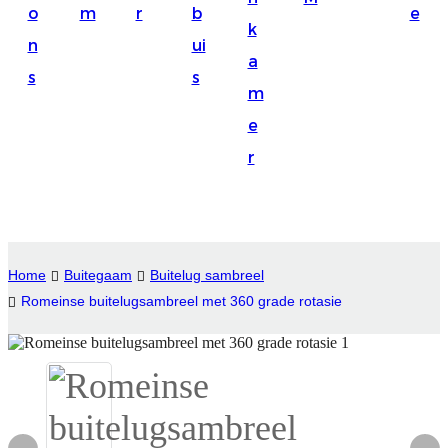
o
m
r
b
e
Suomi
k
n
ui
lietuvių
a
s
s
m
svenska
e
Eesti
r
Gaeilgenah
Polski
한국어
Home
Buitegaam
Buitelug sambreel
Malagasy fiteny
Romeinse buitelugsambreel met 360 grade rotasie
Corsu
èdè Yorùbá
Tiếng Việt
Монгол