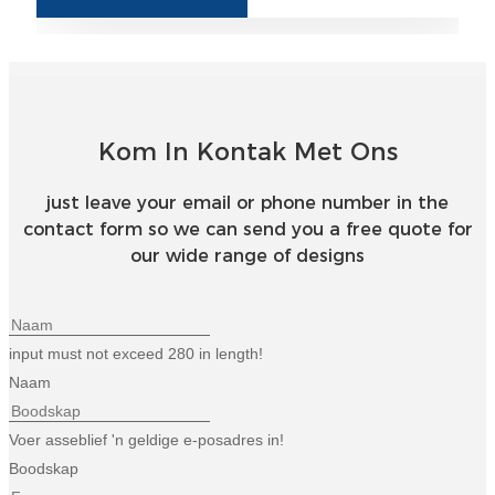
Íslenska
Hrvatski
Македонски
Kom In Kontak Met Ons
سنڌي
русский
just leave your email or phone number in the
contact form so we can send you a free quote for
اردو
our wide range of designs
יידיש
Українська
input must not exceed 280 in length!
தமிழ்
Naam
български
Voer asseblief 'n geldige e-posadres in!
తెలుగు
Boodskap