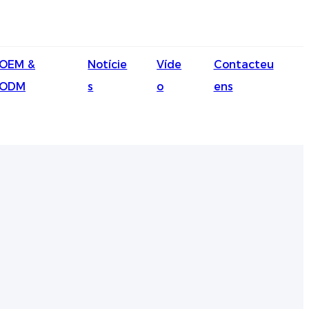
English
OEM &
Notície
Víde
Contacteu
Ōlelo Hawaiʻi
ODM
s
o
ens
Faasamoa
Maltese
Español
Galego
Português
Frysk
Nederlands
Gàidhlig