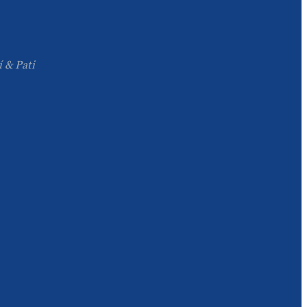
Íslenska
Hrvatski
í & Pati
Македонски
سنڌي
русский
اردو
יידיש
Українська
தமிழ்
български
తెలుగు