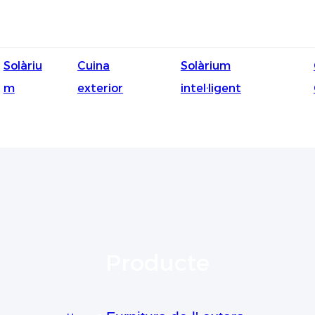
Solàriu
Cuina
Solàrium
m
exterior
intel·ligent
Producte