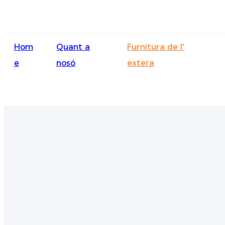
Hom
Quant a
Furnitura de l'
e
nosó
extera