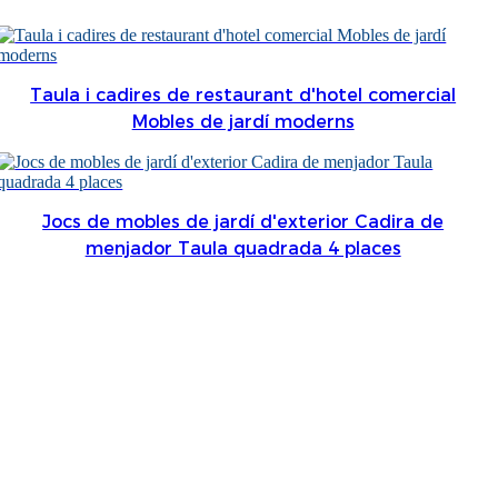
Română
Kiswahili
Taula i cadires de restaurant d'hotel comercial
ខ្មែរ
Mobles de jardí moderns
日语
Maori
Jocs de mobles de jardí d'exterior Cadira de
Deutsch
menjador Taula quadrada 4 places
සිංහල
Català
Bahasa Melayu
Cymraeg
پښتو
Ελληνικά