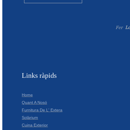
Fer
Lo
Links ràpids
Home
Quant A Nosó
Furnitura De L' Extera
Solàrium
Cuina Exterior