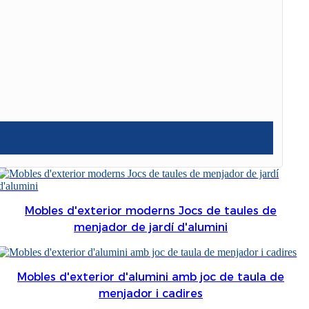
Burmese
Sesotho
čeština
ภาษาไทย
norsk
Afrikaans
latviešu valoda‎
ქართველი
Mobles d'exterior moderns Jocs de taules de
menjador de jardí d'alumini
Xhosa
Latin
Mobles d'exterior d'alumini amb joc de taula de
Hausa
menjador i cadires