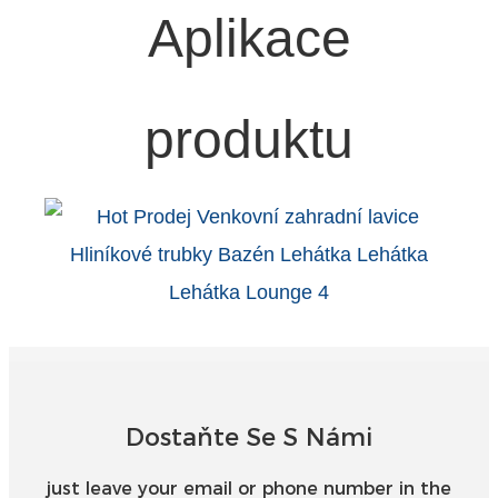
Aplikace
Türkçe
فارسی
produktu
հայերեն
Azərbaycan
עִבְרִית
Kurmancî
العربية
O'zbek
繁體中文
中文
Dostaňte Se S Námi
ئۇيغۇرچە
just leave your email or phone number in the