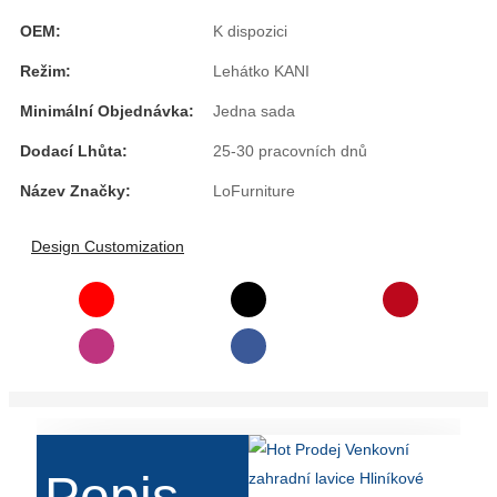
OEM:
K dispozici
Slovenčina
Režim:
Lehátko KANI
Српски
Minimální Objednávka:
Jedna sada
Точики
Dodací Lhůta:
25-30 pracovních dnů
Shqip
Název Značky:
LoFurniture
Қазақ Тілі
Design Customization
Bosanski
italiano
Кыргызча
Lëtzebuergesch
Magyar
हिन्दी
Popis