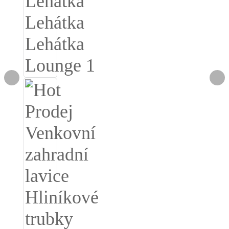
Burmese
Sesotho
čeština
ภาษาไทย
norsk
Afrikaans
latviešu valoda‎
ქართველი
Xhosa
Latin
Hausa