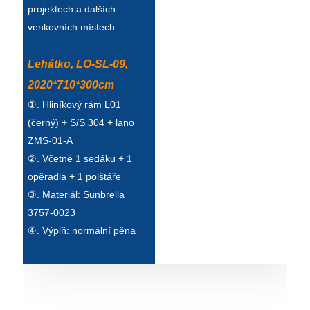
Беларуская
projektech a dalších
venkovních místech.
ਪੰਜਾਬੀ
বাংলা
Lehátko, LO-SL-09,
2020*710*300cm
dansk
①. Hliníkový rám L01
മലയാളം
(černý) + S/S 304 + lano
मराठी
ZMS-01-A
②. Včetně 1 sedáku + 1
ಕನ್ನಡ
opěradla + 1 polštáře
ગુજરાતી
③. Materiál: Sunbrella
3757-0023
ଓଡ଼ିଆ
④. Výplň: normální pěna
Basa Jawa
bahasa Indonesia
Sundanese