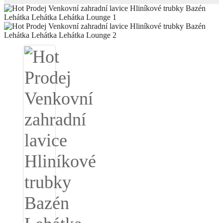
Igbo
አማርኛ
Pilipino
français
Af Soomaali
Shona
Sugbuanon
Euskara
ລາວ
Zulu
Slovenščina