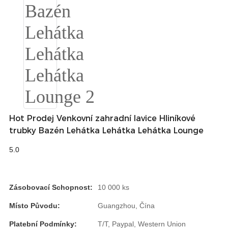
Română
Kiswahili
ខ្មែរ
日语
Maori
Deutsch
Hot Prodej Venkovní zahradní lavice Hliníkové
සිංහල
trubky Bazén Lehátka Lehátka Lehátka Lounge
Català
5.0
Bahasa Melayu
Cymraeg
Zásobovací Schopnost:
10 000 ks
پښتو
Místo Původu:
Guangzhou, Čína
Platební Podmínky:
T/T, Paypal, Western Union
Ελληνικά