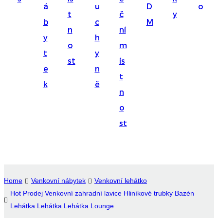
á
u
D
o
Suomi
t
č
y
b
c
M
lietuvių
n
ní
y
h
o
m
svenska
t
y
st
ís
Eesti
e
n
t
Gaeilgenah
k
ě
n
Polski
o
한국어
st
Malagasy fiteny
Corsu
èdè Yorùbá
Home
Venkovní nábytek
Venkovní lehátko
Hot Prodej Venkovní zahradní lavice Hliníkové trubky Bazén
Tiếng Việt
Lehátka Lehátka Lehátka Lounge
Монгол