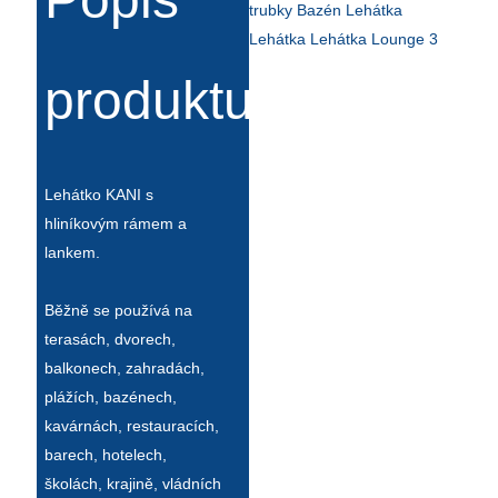
Íslenska
Hrvatski
produktu
Македонски
سنڌي
Lehátko KANI s
русский
hliníkovým rámem a
اردو
lankem.
יידיש
Běžně se používá na
Українська
terasách, dvorech,
balkonech, zahradách,
தமிழ்
plážích, bazénech,
български
kavárnách, restauracích,
barech, hotelech,
తెలుగు
školách, krajině, vládních