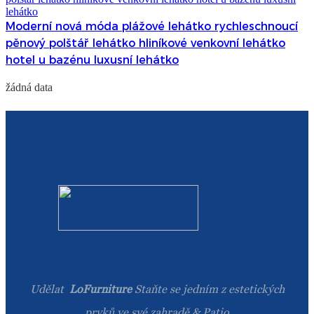
Moderní nová móda plážové lehátko rychleschnoucí
pěnový polštář lehátko hliníkové venkovní lehátko
hotel u bazénu luxusní lehátko
žádná data
Udělat
LoFurniture
Staňte se jedním z estetických
prvků ve své zahradě & Patio