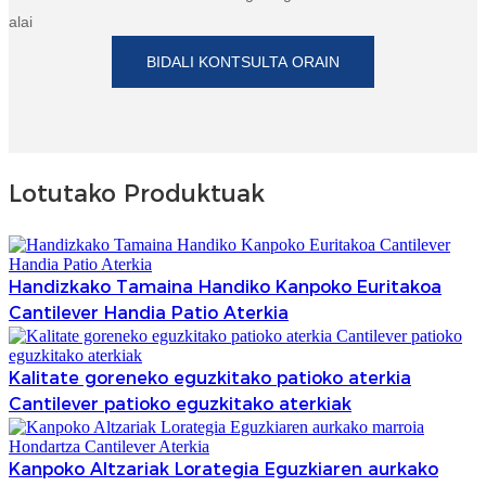
alai
Türkçe
BIDALI KONTSULTA ORAIN
فارسی
հայերեն
Azərbaycan
Lotutako Produktuak
עִבְרִית
Kurmancî
Handizkako Tamaina Handiko Kanpoko Euritakoa
العربية
Cantilever Handia Patio Aterkia
O'zbek
繁體中文
Kalitate goreneko eguzkitako patioko aterkia
Cantilever patioko eguzkitako aterkiak
中文
ئۇيغۇرچە
Kanpoko Altzariak Lorategia Eguzkiaren aurkako