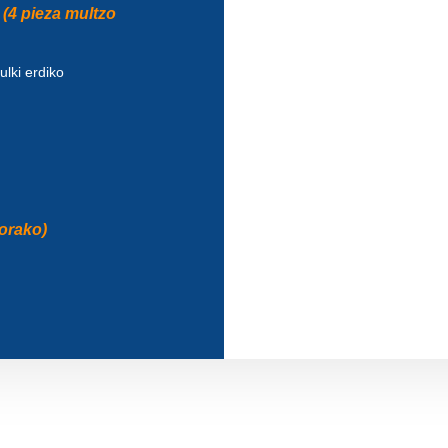
 (4 pieza multzo
lki erdiko
zorako)