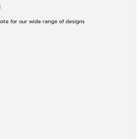
Беларуская
n
ਪੰਜਾਬੀ
ote for our wide range of designs
বাংলা
dansk
മലയാളം
मराठी
ಕನ್ನಡ
ગુજરાતી
ଓଡ଼ିଆ
Basa Jawa
bahasa Indonesia
Sundanese