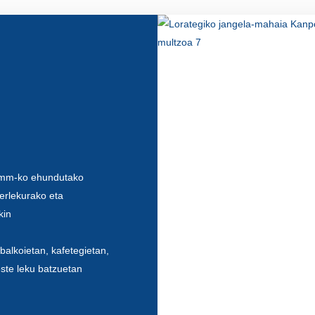
6 mm-ko ehundutako
serlekurako eta
kin
 balkoietan, kafetegietan,
este leku batzuetan