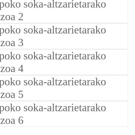
Suomi
lietuvių
svenska
Eesti
Gaeilgenah
Polski
한국어
Malagasy fiteny
Corsu
èdè Yorùbá
Tiếng Việt
Монгол