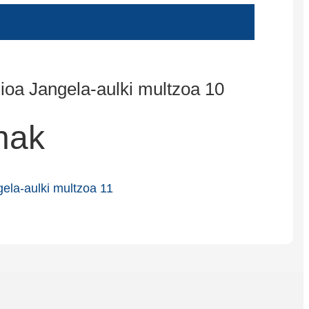
Íslenska
Hrvatski
Македонски
سنڌي
русский
nak
اردو
יידיש
Українська
தமிழ்
български
తెలుగు