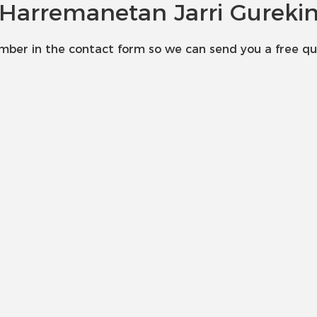
Harremanetan Jarri Gureki
umber in the contact form so we can send you a free qu