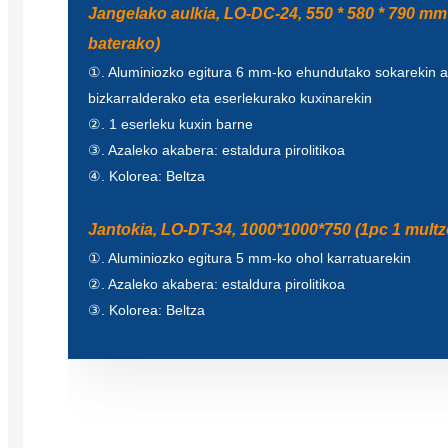
Jangelako aulkia, LO-DC-24, 550 * 580 * 790 mm
baterako)
①. Aluminiozko egitura 6 mm-ko ehundutako sokarekin au
bizkarralderako eta eserlekurako kuxinarekin
②. 1 eserleku kuxin barne
③. Azaleko akabera: estaldura pirolitikoa
④. Kolorea: Beltza
Jantokia, LO-DT-34, 1000*1000*750 (1pc 1 mult
①. Aluminiozko egitura 5 mm-ko ohol karratuarekin
②. Azaleko akabera: estaldura pirolitikoa
③. Kolorea: Beltza