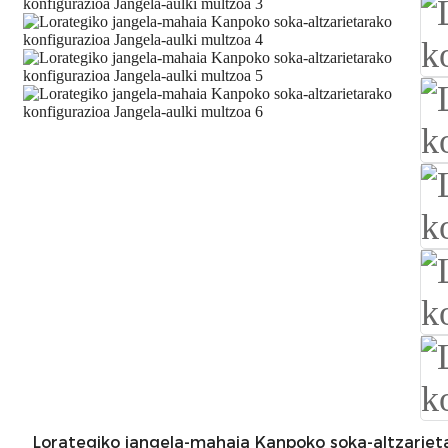
Lorategiko jangela-mahaia Kanpoko soka-altzariet