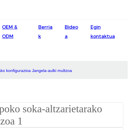
English
OEM &
Berria
Bideo
Egin
Ōlelo Hawaiʻi
ODM
k
a
kontaktua
Faasamoa
Maltese
Español
ko konfigurazioa Jangela-aulki multzoa
Galego
Português
Frysk
Nederlands
Gàidhlig