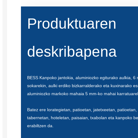
Produktuaren
deskribapena
BESS Kanpoko jantokia, aluminiozko egiturako aulkia, 
sokarekin, aulki erdiko bizkarralderako eta kuxinarako e
aluminiozko markoko mahaia 5 mm-ko mahai karratuare
Batez ere lorategietan, patioetan, jatetxeetan, patioetan,
tabernetan, hoteletan, paisaian, txabolan eta kanpoko b
erabiltzen da.