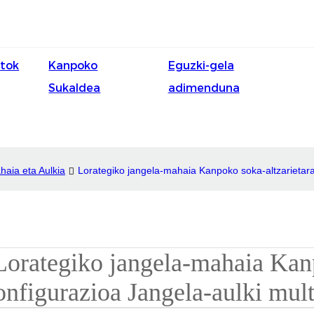
itok
Kanpoko
Eguzki-gela
Sukaldea
adimenduna
aia eta Aulkia
Lorategiko jangela-mahaia Kanpoko soka-altzarietara