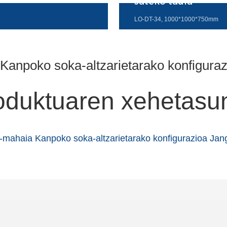
Jateko taula
LO-DT-34, 1000*1000*750mm
oduktuaren xehetasu