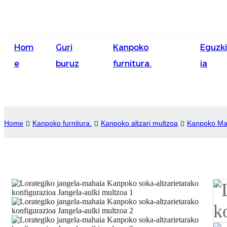
Hom
Guri
Kanpoko
Eguzk
e
buruz
furnitura.
ia
Home
Kanpoko furnitura.
Kanpoko altzari multzoa
Kanpoko Mah