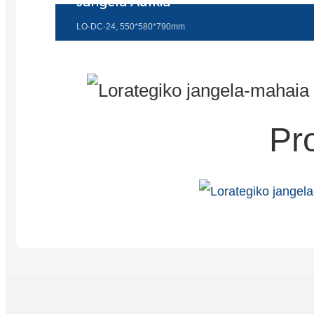
Jangela Aulkia
LO-DC-24, 550*580*790mm
Pr