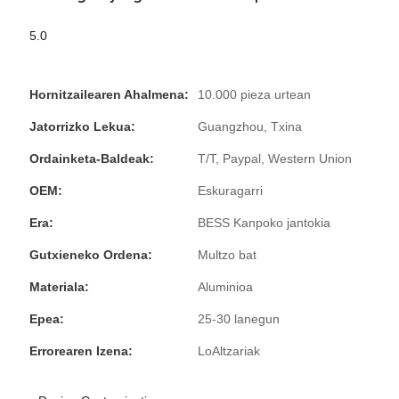
5.0
Hornitzailearen Ahalmena:
10.000 pieza urtean
Jatorrizko Lekua:
Guangzhou, Txina
Ordainketa-Baldeak:
T/T, Paypal, Western Union
OEM:
Eskuragarri
Era:
BESS Kanpoko jantokia
Gutxieneko Ordena:
Multzo bat
Materiala:
Aluminioa
Epea:
25-30 lanegun
Errorearen Izena:
LoAltzariak