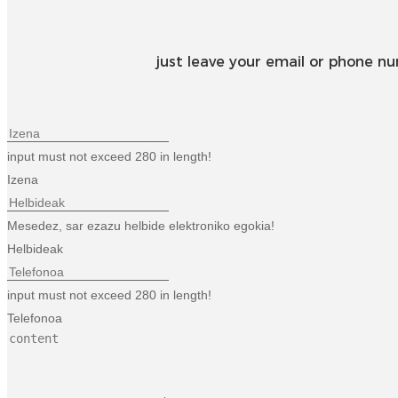
just leave your email or phone n
input must not exceed 280 in length!
Izena
Mesedez, sar ezazu helbide elektroniko egokia!
Helbideak
input must not exceed 280 in length!
Telefonoa