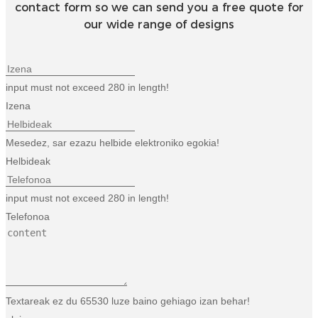
contact form so we can send you a free quote for
our wide range of designs
input must not exceed 280 in length!
Izena
Mesedez, sar ezazu helbide elektroniko egokia!
Helbideak
input must not exceed 280 in length!
Telefonoa
Textareak ez du 65530 luze baino gehiago izan behar!