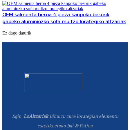
OEM salmenta beroa 4 pieza kanpoko besorik
gabeko aluminiozko sofa multzo lorategiko altzariak
Ez dago daturik
Egin
LoAltzariak
Bihurtu zure lorategian elementu
estetikoetako bat & Patioa