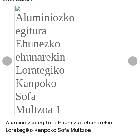
Igbo
አማርኛ
Pilipino
français
Af Soomaali
Shona
Sugbuanon
Euskara
ລາວ
Aluminiozko egitura Ehunezko ehunarekin
Zulu
Lorategiko Kanpoko Sofa Multzoa
Slovenščina