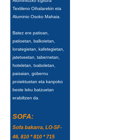
Aluminiozko Egitura
Textileno Oihalarekin eta
Slovenčina
Aluminio Osoko Mahaia.
Српски
Batez ere patioan,
Точики
patioetan, balkoietan,
Shqip
lorategietan, kafetegietan,
jatetxeetan, tabernetan,
Қазақ Тілі
hoteletan, txaboletan,
Bosanski
paisaian, gobernu
proiektuetan eta kanpoko
italiano
beste leku batzuetan
Кыргызча
erabiltzen da.
Lëtzebuergesch
SOFA:
Magyar
Sofa bakarra, LO-SF-
हिन्दी
46, 810 * 810 * 715