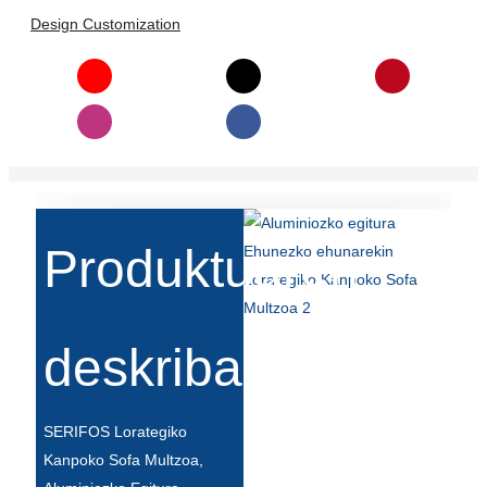
Română
Design Customization
Kiswahili
ខ្មែរ
日语
Maori
Deutsch
Produktuaren
සිංහල
Català
deskribapena
Bahasa Melayu
Cymraeg
SERIFOS Lorategiko
پښتو
Kanpoko Sofa Multzoa,
Ελληνικά