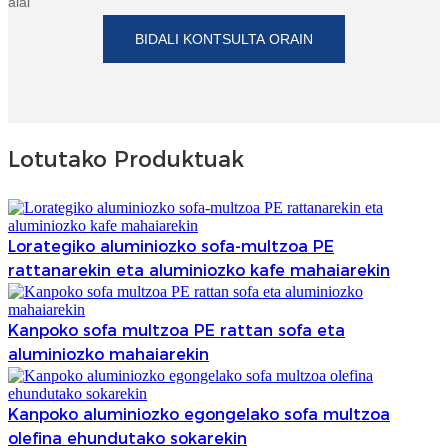
alai
BIDALI KONTSULTA ORAIN
Lotutako Produktuak
Lorategiko aluminiozko sofa-multzoa PE
rattanarekin eta aluminiozko kafe mahaiarekin
Kanpoko sofa multzoa PE rattan sofa eta
aluminiozko mahaiarekin
Kanpoko aluminiozko egongelako sofa multzoa
olefina ehundutako sokarekin