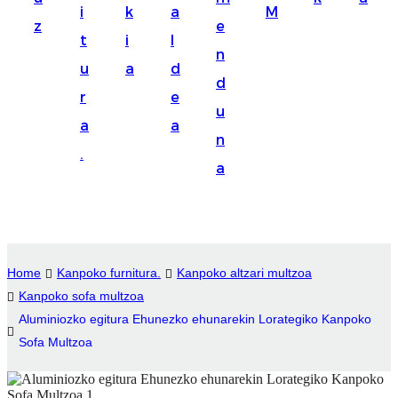
i
k
a
M
Suomi
z
e
t
i
l
lietuvių
n
u
a
d
d
svenska
r
e
u
Eesti
a
a
n
Gaeilgenah
.
a
Polski
한국어
Malagasy fiteny
Home
Kanpoko furnitura.
Kanpoko altzari multzoa
Corsu
Kanpoko sofa multzoa
Aluminiozko egitura Ehunezko ehunarekin Lorategiko Kanpoko
èdè Yorùbá
Sofa Multzoa
Tiếng Việt
Монгол