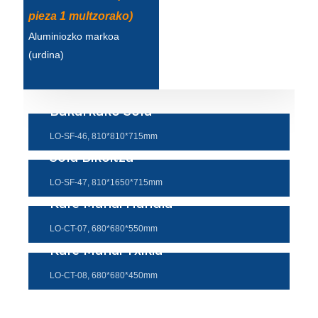
pieza 1 multzorako)
Türkçe
Aluminiozko markoa
فارسی
(urdina)
հայերեն
Azərbaycan
Bakarkako Sofa
עִבְרִית
LO-SF-46, 810*810*715mm
Sofa Bikoitza
Kurmancî
LO-SF-47, 810*1650*715mm
العربية
Kafe Mahai Handia
O'zbek
LO-CT-07, 680*680*550mm
繁體中文
Kafe Mahai Txikia
中文
LO-CT-08, 680*680*450mm
ئۇيغۇرچە