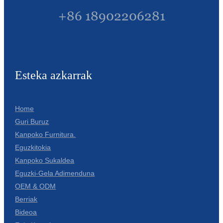
+86 18902206281
Esteka azkarrak
Home
Guri Buruz
Kanpoko Furnitura.
Eguzkitokia
Kanpoko Sukaldea
Eguzki-Gela Adimenduna
OEM & ODM
Berriak
Bideoa