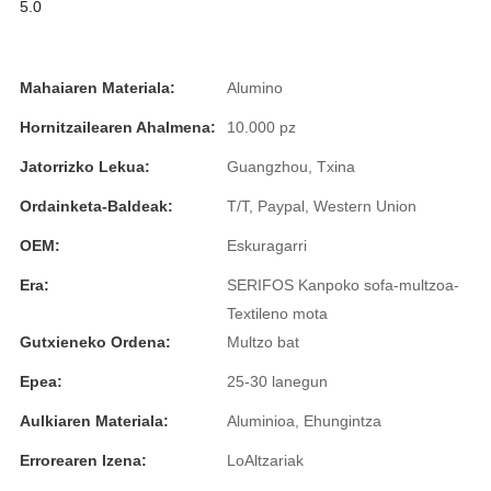
5.0
Burmese
Sesotho
Mahaiaren Materiala:
Alumino
čeština
Hornitzailearen Ahalmena:
10.000 pz
ภาษาไทย
Jatorrizko Lekua:
Guangzhou, Txina
norsk
Ordainketa-Baldeak:
T/T, Paypal, Western Union
Afrikaans
OEM:
Eskuragarri
Era:
SERIFOS Kanpoko sofa-multzoa-
latviešu valoda‎
Textileno mota
ქართველი
Gutxieneko Ordena:
Multzo bat
Xhosa
Epea:
25-30 lanegun
Latin
Aulkiaren Materiala:
Aluminioa, Ehungintza
Hausa
Errorearen Izena:
LoAltzariak