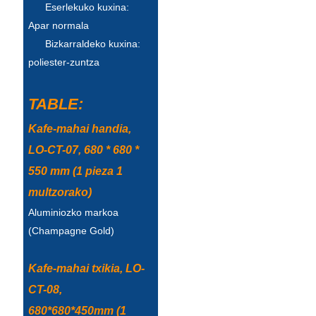
Беларуская
Eserlekuko kuxina:
Apar normala
ਪੰਜਾਬੀ
Bizkarraldeko kuxina:
বাংলা
poliester-zuntza
dansk
TABLE:
മലയാളം
Kafe-mahai handia,
मराठी
LO-CT-07, 680 * 680 *
ಕನ್ನಡ
550 mm (1 pieza 1
multzorako)
ગુજરાતી
Aluminiozko markoa
ଓଡ଼ିଆ
(Champagne Gold)
Basa Jawa
Kafe-mahai txikia, LO-
bahasa Indonesia
CT-08,
Sundanese
680*680*450mm (1