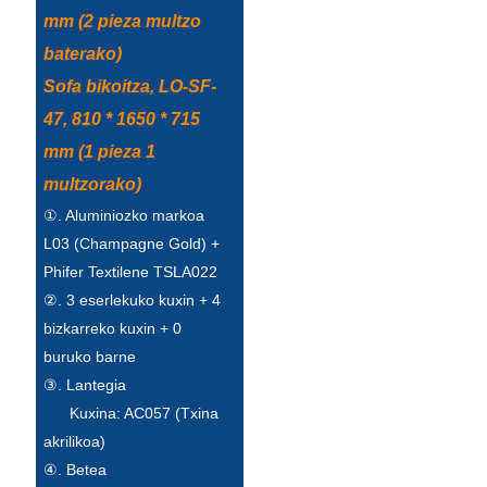
mm (2 pieza multzo
Íslenska
baterako)
Hrvatski
Sofa bikoitza, LO-SF-
Македонски
47, 810 * 1650 * 715
سنڌي
mm (1 pieza 1
multzorako)
русский
①. Aluminiozko markoa
اردو
L03 (Champagne Gold) +
Phifer Textilene TSLA022
יידיש
②. 3 eserlekuko kuxin + 4
Українська
bizkarreko kuxin + 0
buruko barne
தமிழ்
③. Lantegia
български
Kuxina: AC057 (Txina
akrilikoa)
తెలుగు
④. Betea