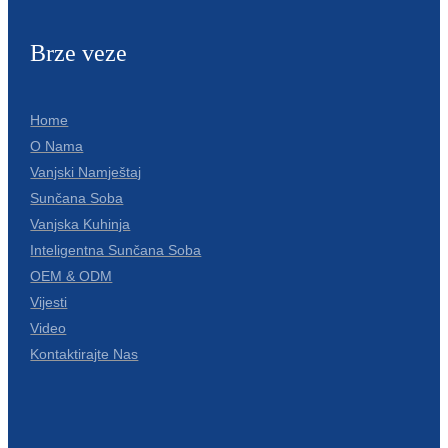
Română
Brze veze
Kiswahili
ខ្មែរ
Home
日语
O Nama
Maori
Vanjski Namještaj
Sunčana Soba
Deutsch
Vanjska Kuhinja
සිංහල
Inteligentna Sunčana Soba
OEM & ODM
Català
Vijesti
Bahasa Melayu
Video
Kontaktirajte Nas
Cymraeg
پښتو
Ελληνικά