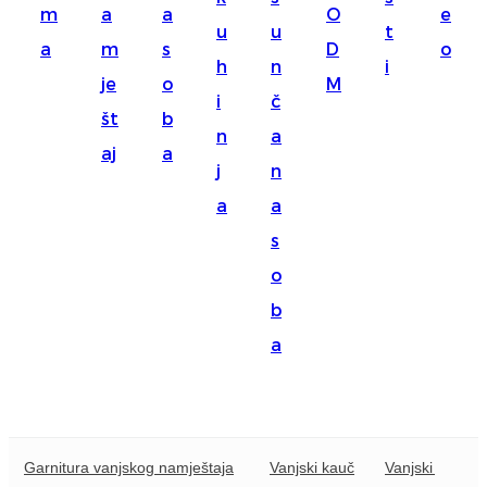
m
a
a
O
e
Suomi
u
u
t
a
m
s
D
o
lietuvių
h
n
i
je
o
M
i
č
svenska
št
b
n
a
Eesti
aj
a
j
n
Gaeilgenah
a
a
Polski
s
한국어
o
b
Malagasy fiteny
a
Corsu
èdè Yorùbá
Tiếng Việt
Garnitura vanjskog namještaja
Vanjski kauč
Vanjski stol
Монгол