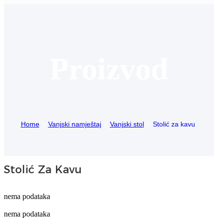
Igbo
አማርኛ
Proizvod
Pilipino
français
Af Soomaali
Shona
Home
Vanjski namještaj
Vanjski stol
Stolić za kavu
Sugbuanon
Euskara
Stolić Za Kavu
ລາວ
Zulu
nema podataka
Slovenščina
nema podataka