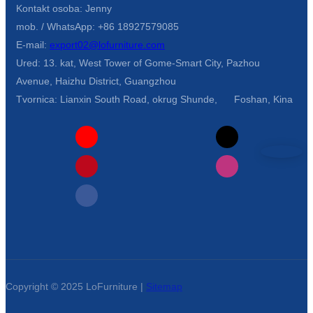
Kontakt osoba: Jenny
Íslenska
mob. / WhatsApp: +86 18927579085
Hrvatski
E-mail:
export02@lofurniture.com
Ured: 13. kat, West Tower of Gome-Smart City, Pazhou
Македонски
Avenue, Haizhu District, Guangzhou
سنڌي
Tvornica: Lianxin South Road, okrug Shunde, Foshan, Kina
русский
اردو
יידיש
Українська
தமிழ்
български
Copyright © 2025 LoFurniture |
Sitemap
తెలుగు