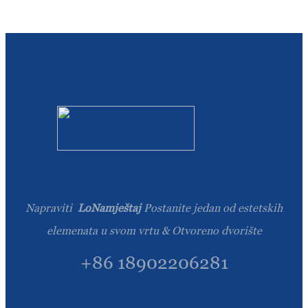
Burmese
Sesotho
čeština
ภาษาไทย
norsk
Afrikaans
latviešu valoda‎
ქართველი
Napraviti
LoNamještaj
Postanite jedan od estetskih
elemenata u svom vrtu & Otvoreno dvorište
Xhosa
+86 18902206281
Latin
Hausa