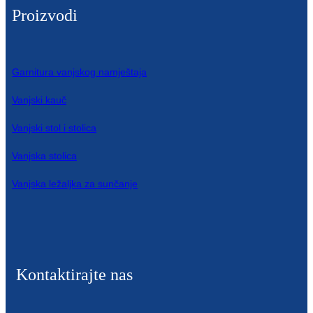
Proizvodi
Slovenčina
Српски
Garnitura vanjskog namještaja
Точики
Vanjski kauč
Shqip
Vanjski stol i stolica
Қазақ Тілі
Vanjska stolica
Bosanski
Vanjska ležaljka za sunčanje
italiano
Кыргызча
Lëtzebuergesch
Kontaktirajte nas
Magyar
हिन्दी