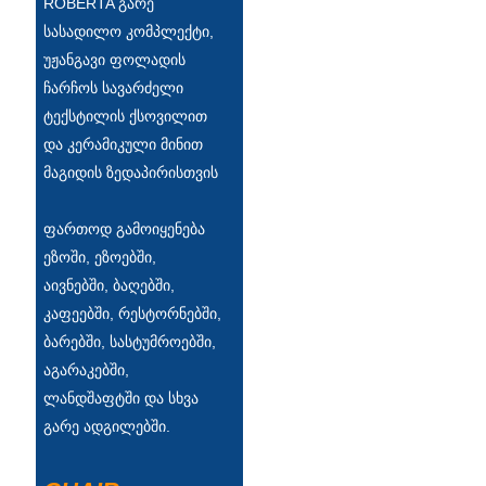
ROBERTA გარე
Íslenska
სასადილო კომპლექტი,
უჟანგავი ფოლადის
Hrvatski
ჩარჩოს სავარძელი
Македонски
ტექსტილის ქსოვილით
და კერამიკული მინით
سنڌي
მაგიდის ზედაპირისთვის
русский
ფართოდ გამოიყენება
اردو
ეზოში, ეზოებში,
יידיש
აივნებში, ბაღებში,
კაფეებში, რესტორნებში,
Українська
ბარებში, სასტუმროებში,
தமிழ்
აგარაკებში,
ლანდშაფტში და სხვა
български
გარე ადგილებში.
తెలుగు