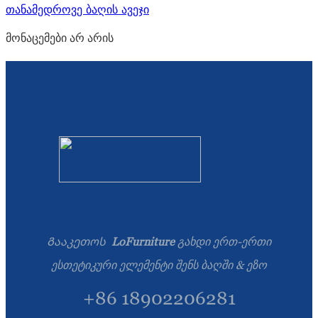
თანამედროვე ბაღის ავეჯი
მონაცემები არ არის
Გააკეთოს
LoFurniture
გახდი ერთ-ერთი
ესთეტიკური ელემენტი შენს ბაღში & ეზო
+86 18902206281