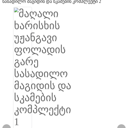
Igbo
አማርኛ
Pilipino
français
Af Soomaali
Shona
Sugbuanon
Euskara
ລາວ
Zulu
Slovenščina