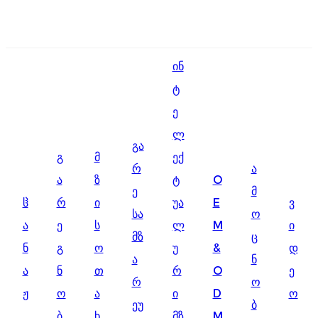
English
ინ
Ōlelo Hawaiʻi
ტ
Faasamoa
ე
Maltese
ლ
გა
გ
მ
ექ
Español
რ
ა
ა
ზ
ტ
O
Galego
ე
მ
ჱ
რ
ი
უა
E
ვ
სა
ო
Português
ა
ე
ს
ლ
M
ი
მზ
ც
Frysk
ნ
გ
ო
უ
&
დ
ა
ნ
ა
ნ
თ
რ
O
ე
Nederlands
რ
ო
ჟ
ო
ა
ი
D
ო
Gàidhlig
ეუ
ბ
ბ
ხ
მზ
M