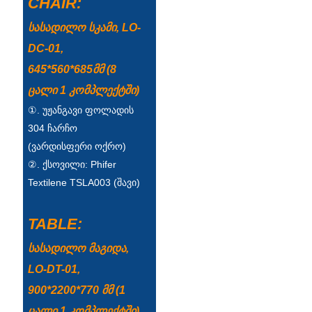
CHAIR:
Беларуская
სასადილო სკამი, LO-
ਪੰਜਾਬੀ
DC-01,
বাংলা
645*560*685მმ (8
dansk
ცალი 1 კომპლექტში)
①. უჟანგავი ფოლადის
മലയാളം
304 ჩარჩო
मराठी
(ვარდისფერი ოქრო)
②. ქსოვილი: Phifer
ಕನ್ನಡ
Textilene TSLA003 (შავი)
ગુજરાતી
TABLE:
ଓଡ଼ିଆ
სასადილო მაგიდა,
Basa Jawa
LO-DT-01,
bahasa Indonesia
900*2200*770 მმ (1
Sundanese
ცალი 1 კომპლექტში)