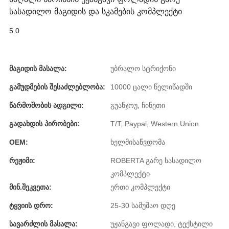
Română
სასადილო მაგიდის და სკამების კომპლექტი
Kiswahili
5.0
ខ្មែរ
日语
Მაგიდის Მასალა:
უბრალო სტრიქონი
Maori
Გამუდმების Შესაძლებლობა:
10000 ცალი წელიწადში
Წარმოშობის Ადგილი:
გუანჯოუ, ჩინეთი
Deutsch
Გადახდის Პირობები:
T/T, Paypal, Western Union
සිංහල
OEM:
ხელმისაწვდომა
Català
Რეჟიმი:
ROBERTA გარე სასადილო
Bahasa Melayu
კომპლექტი
Cymraeg
Მინ.შეკვეთა:
ერთი კომპლექტი
Ტყვიის Დრო:
25-30 სამუშაო დღე
پښتو
Სავარძლის Მასალა:
უჟანგავი ფოლადი, ტექსტილი
Ελληνικά