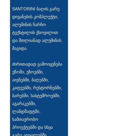
SANTORINI ბაღის გარე
Slovenčina
დივანების კომპლექტი,
Српски
ალუმინის ჩარჩო
ტექსტილის ქსოვილით
Точики
და მთლიანად ალუმინის
Shqip
მაგიდა.
Қазақ Тілі
ძირითადად გამოიყენება
Bosanski
ეზოში, ეზოებში,
აივნებში, ბაღებში,
italiano
კაფეებში, რესტორნებში,
Кыргызча
ბარებში, სასტუმროებში,
აგარაკებში,
Lëtzebuergesch
ლანდშაფტში,
Magyar
სამთავრობო
პროექტებში და სხვა
हिन्दी
გარე ადგილებში.