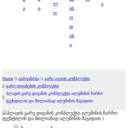
ლ
ა
Suomi
ა
ი
ის
ო
lietuvių
ო
თ
svenska
ახ
Eesti
ი
Gaeilgenah
Polski
한국어
Home
გარეგნობა
გარე ავეჯის კომპლექტი
Malagasy fiteny
გარე დივანების კომპლექტი
პლაჟის გარე დივანის კომპლექტი ალუმინის ჩარჩო
Corsu
ტექსტილის და მთლიანად ალუმინის მაგიდით
èdè Yorùbá
Tiếng Việt
Монгол