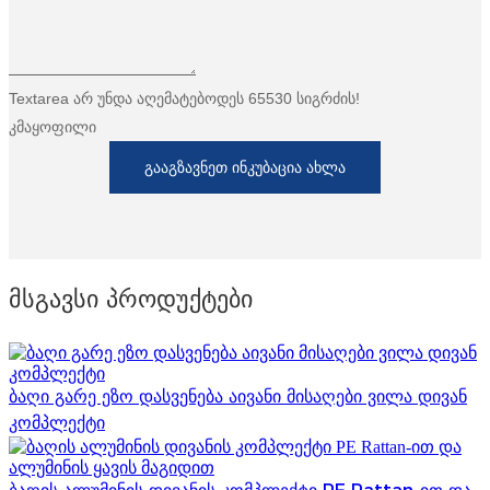
Textarea არ უნდა აღემატებოდეს 65530 სიგრძის!
კმაყოფილი
ᲒᲐᲐᲒᲖᲐᲕᲜᲔᲗ ᲘᲜᲙᲣᲑᲐᲪᲘᲐ ᲐᲮᲚᲐ
Მსგავსი Პროდუქტები
ბაღი გარე ეზო დასვენება აივანი მისაღები ვილა დივან
კომპლექტი