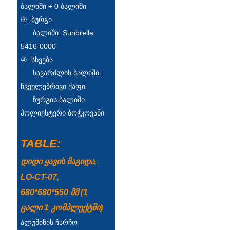
Беларуская
ბალიში + 0 ბალიში
③. ბურგი
ਪੰਜਾਬੀ
ბალიში: Sunbrella
বাংলা
5416-0000
④. სხვება
dansk
სავარძლის ბალიში:
മലയാളം
ჩვეულებრივი ქაფი
ზურგის ბალიში:
मराठी
პოლიესტერი ბოჭკოვანი
ಕನ್ನಡ
TABLE:
ગુજરાતી
დიდი ყავის მაგიდა,
ଓଡ଼ିଆ
LO-CT-07,
Basa Jawa
680*680*550 მმ (1
bahasa Indonesia
ცალი 1 კომპლექტში)
ალუმინის ჩარჩო
Sundanese