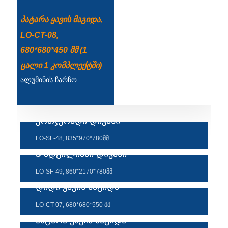
Türkçe
პატარა ყავის მაგიდა,
LO-CT-08,
فارسی
680*680*450 მმ (1
հայերեն
ცალი 1 კომპლექტში)
Azərbaycan
ალუმინის ჩარჩო
עִבְרִית
Kurmancî
ერთჯერადი დივანი
العربية
LO-SF-48, 835*970*780მმ
3 ადგილიანი დივანი
O'zbek
LO-SF-49, 860*2170*780მმ
繁體中文
დიდი ყავის მაგიდა
中文
LO-CT-07, 680*680*550 მმ
ئۇيغۇرچە
პატარა ყავის მაგიდა