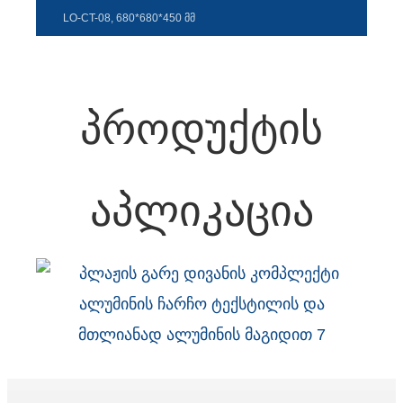
Esperanto
LO-CT-08, 680*680*450 მმ
Hmong
नेपाली
პროდუქტის
აპლიკაცია