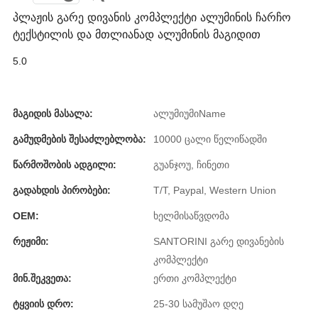
პლაჟის გარე დივანის კომპლექტი ალუმინის ჩარჩო
Burmese
ტექსტილის და მთლიანად ალუმინის მაგიდით
Sesotho
5.0
čeština
ภาษาไทย
Მაგიდის Მასალა:
ალუმიუმიName
norsk
Გამუდმების Შესაძლებლობა:
10000 ცალი წელიწადში
Afrikaans
Წარმოშობის Ადგილი:
გუანჯოუ, ჩინეთი
latviešu valoda‎
Გადახდის Პირობები:
T/T, Paypal, Western Union
ქართველი
OEM:
ხელმისაწვდომა
Xhosa
Რეჟიმი:
SANTORINI გარე დივანების
კომპლექტი
Latin
Მინ.შეკვეთა:
ერთი კომპლექტი
Hausa
Ტყვიის Დრო:
25-30 სამუშაო დღე