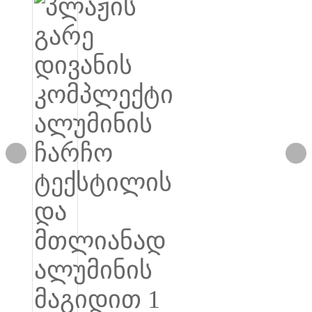
Igbo
አማርኛ
Pilipino
français
Af Soomaali
Shona
Sugbuanon
Euskara
ລາວ
Zulu
Slovenščina