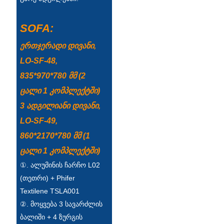
Íslenska
SOFA:
Hrvatski
ერთჯერადი დივანი,
Македонски
LO-SF-48,
سنڌي
835*970*780 მმ (2
русский
ცალი 1 კომპლექტში)
3 ადგილიანი დივანი,
اردو
LO-SF-49,
יידיש
860*2170*780 მმ (1
Українська
ცალი 1 კომპლექტში)
①. ალუმინის ჩარჩო L02
தமிழ்
(თეთრი) + Phifer
български
Textilene TSLA001
②. მოყვება 3 სავარძლის
తెలుగు
ბალიში + 4 ზურგის