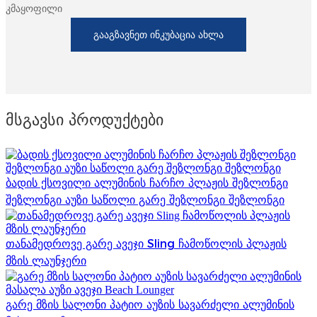
კმაყოფილი
ᲒᲐᲐᲒᲖᲐᲕᲜᲔᲗ ᲘᲜᲙᲣᲑᲐᲪᲘᲐ ᲐᲮᲚᲐ
Მსგავსი Პროდუქტები
ბადის ქსოვილი ალუმინის ჩარჩო პლაჟის შეზლონგი
შეზლონგი აუზი საწოლი გარე შეზლონგი შეზლონგი
თანამედროვე გარე ავეჯი Sling ჩამოწოლის პლაჟის
მზის ლაუნჯერი
გარე მზის სალონი პატიო აუზის სავარძელი ალუმინის