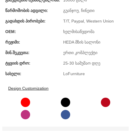
Გამუდმების Შესაძლებლობა:
10000 ცალი
Íslenska
Წარმოშობის Ადგილი:
გუანჯოუ, ჩინეთი
Hrvatski
Გადახდის Პირობები:
T/T, Paypal, Western Union
Македонски
OEM:
ხელმისაწვდომა
سنڌي
Რეჟიმი:
HEDA მზის სალონი
русский
Მინ.შეკვეთა:
ერთი კომპლექტი
Ტყვიის Დრო:
25-30 სამუშაო დღე
اردو
Სახელი:
LoFurniture
יידיש
Українська
Design Customization
தமிழ்
български
తెలుగు