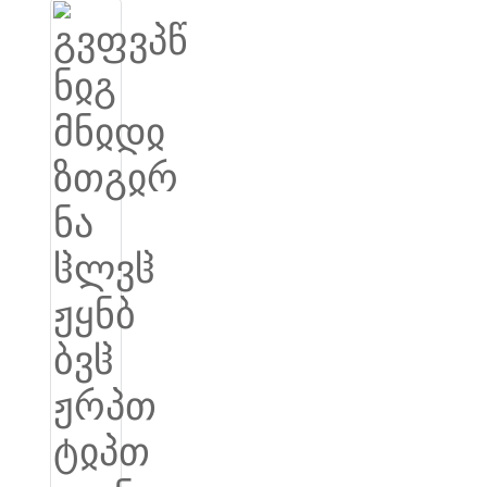
Igbo
አማርኛ
Pilipino
français
Af Soomaali
Shona
Sugbuanon
Euskara
ລາວ
Zulu
Slovenščina