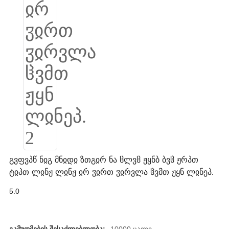
Slovenčina
Српски
Точики
Shqip
Қазақ Тілі
Bosanski
italiano
Кыргызча
გვფვპწ ნჲგ მნჲდჲ ზთგჲრ ნა ჱლვჱ ჟყნბ ბვჱ ჟრპთ
ტჲპთ ლჲნჟ ლჲნჟ ჲრ ჳჲრთ ჳჲრვლა ჱვმთ ჟყნ ლჲნეპ.
Lëtzebuergesch
5.0
Magyar
हिन्दी