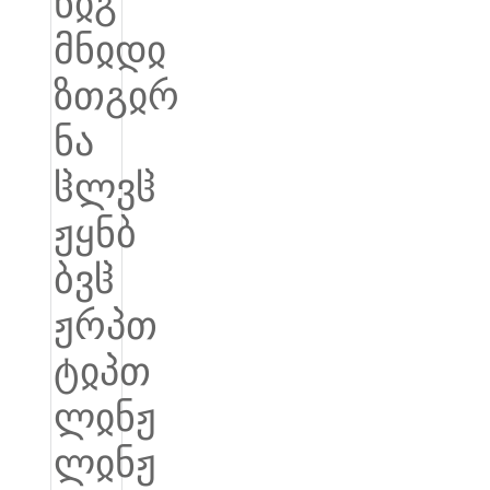
Română
Kiswahili
ខ្មែរ
日语
Maori
Deutsch
සිංහල
Català
Bahasa Melayu
Cymraeg
پښتو
Ελληνικά