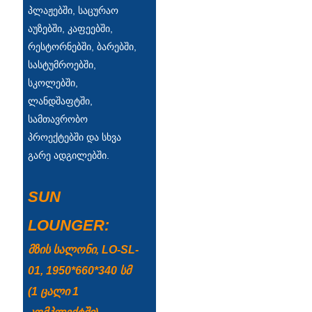
პლაჟებში, საცურაო
Türkçe
აუზებში, კაფეებში,
რესტორნებში, ბარებში,
فارسی
სასტუმროებში,
հայերեն
სკოლებში,
ლანდშაფტში,
Azərbaycan
სამთავრობო
עִבְרִית
პროექტებში და სხვა
გარე ადგილებში.
Kurmancî
العربية
SUN
O'zbek
LOUNGER:
繁體中文
მზის სალონი, LO-SL-
中文
01, 1950*660*340 სმ
(1 ცალი 1
ئۇيغۇرچە