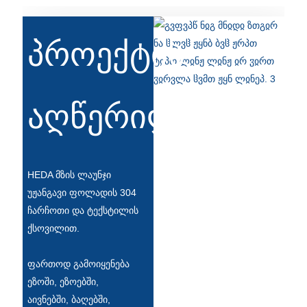
Беларуская
ਪੰਜਾਬੀ
პროექტის
বাংলা
dansk
აღწერილობა
മലയാളം
मराठी
ಕನ್ನಡ
HEDA მზის ლაუნჯი
ગુજરાતી
უჟანგავი ფოლადის 304
ჩარჩოთი და ტექსტილის
ଓଡ଼ିଆ
ქსოვილით.
Basa Jawa
ფართოდ გამოიყენება
bahasa Indonesia
ეზოში, ეზოებში,
აივნებში, ბაღებში,
Sundanese