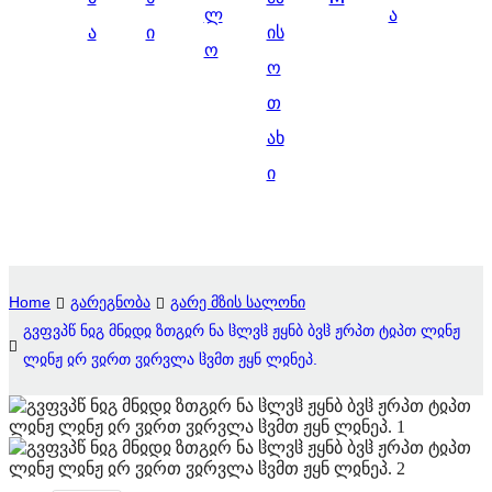
ლ
ა
Suomi
ა
ი
ის
ო
lietuvių
ო
თ
svenska
ახ
Eesti
ი
Gaeilgenah
Polski
한국어
Home
გარეგნობა
გარე მზის სალონი
Malagasy fiteny
გვფვპწ ნჲგ მნჲდჲ ზთგჲრ ნა ჱლვჱ ჟყნბ ბვჱ ჟრპთ ტჲპთ ლჲნჟ
ლჲნჟ ჲრ ჳჲრთ ჳჲრვლა ჱვმთ ჟყნ ლჲნეპ.
Corsu
èdè Yorùbá
Tiếng Việt
Монгол