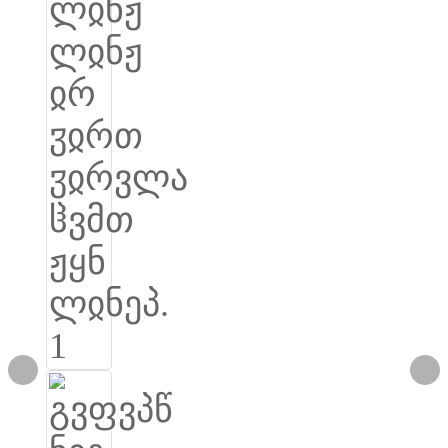
Burmese
Sesotho
čeština
ภาษาไทย
norsk
Afrikaans
latviešu valoda‎
ქართველი
Xhosa
Latin
Hausa