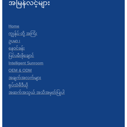
အမြန်လင့်များ
Home
ကျွန်ုပ် တို့ အကြံး
ဥပမာ ၊
နေဝင်ခန်း
ပြင်ပမီးဖိုချောင်
Intelligent Sunroom
OEM & ODM
အချက်အလက်များ
ရုပ်သံဗီဒီယို
အဆက်အသွယ် အသိအမှတ်ပြုပါ