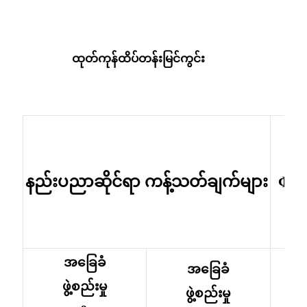
Беларуская
ਪੰਜਾਬੀ
বাংলা
ထုတ်ကုန်ထိပ်တန်းမြင်ကွင်း
dansk
മലയാളം
मराठी
ಕನ್ನಡ
Φ3.
နည်းပညာဆိုင်ရာ ကန့်သတ်ချက်များ
ગુજરાતી
ଓଡ଼ିଆ
Basa Jawa
အခြေခံ
အလူ
အခြေခံ
bahasa Indonesia
ဖွဲ့စည်းမှု
ဖွဲ့စည်းမှု
Sundanese