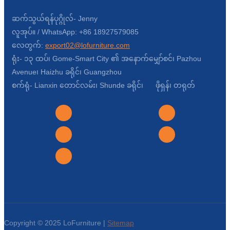
ဆက်သွယ်ရန်ပုဂ္ဂိုလ်- Jenny
လူအုပ်။ / WhatsApp: +86 18927579085
လေတွက်:
export02@lofurniture.com
ရုံး- ၁၃ ထပ်၊ Gome-Smart City ၏ အနောက်မျှော်စင်၊ Pazhou
Avenue၊ Haizhu ခရိုင်၊ Guangzhou
စက်ရုံ- Lianxin တောင်လမ်း၊ Shunde ခရိုင်၊ ဖိုရှန်၊ တရုတ်
Copyright © 2025 LoFurniture |
Sitemap