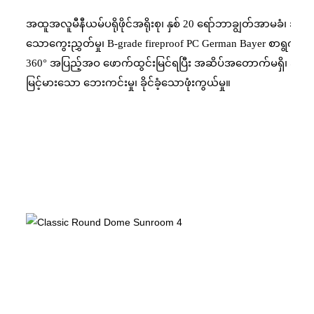
Íslenska
အထူအလူမီနီယမ်ပရိုဖိုင်အရိုးစု၊ နှစ် 20 ရော်ဘာချွတ်အာမခံ၊ 
Hrvatski
သောကွေးညွှတ်မှု၊ B-grade fireproof PC German Bayer စာရွက်။
360° အပြည့်အဝ ဖောက်ထွင်းမြင်ရပြီး အဆိပ်အတောက်မရှိ၊ အနံ့မရှိသော
Македонски
မြင့်မားသော ဘေးကင်းမှု၊ ခိုင်ခံ့သောဖုံးကွယ်မှု။
سنڌي
русский
اردو
יידיש
Українська
தமிழ்
български
తెలుగు