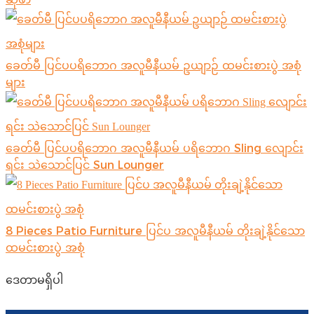
ခေတ်မီ ပြင်ပပရိဘောဂ အလူမီနီယမ် ဥယျာဉ် ထမင်းစားပွဲ အစုံ
များ
ခေတ်မီ ပြင်ပပရိဘောဂ အလူမီနီယမ် ပရိဘောဂ Sling လျောင်း
ရင်း သဲသောင်ပြင် Sun Lounger
8 Pieces Patio Furniture ပြင်ပ အလူမီနီယမ် တိုးချဲ့နိုင်သော
ထမင်းစားပွဲ အစုံ
ဒေတာမရှိပါ