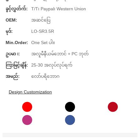
Burmese
ခွင့်လွှတ်က်:
T/T၊ Paypal၊ Western Union
Sesotho
OEM:
အဆင်ပြေ
မုဒ်:
LO-SR3.5R
čeština
Min.Order:
One Set ပါ။
ภาษาไทย
ဥပမာ ၊:
အလူမီနီယမ်ဘောင် + PC ဘုတ်
norsk
ကြာမြင့်ချိန်:
25-30 အလုပ်လုပ်ရက်
Afrikaans
အမည်:
လော်ပရိဘောဂ
latviešu valoda‎
Design Customization
ქართველი
Xhosa
Latin
Hausa