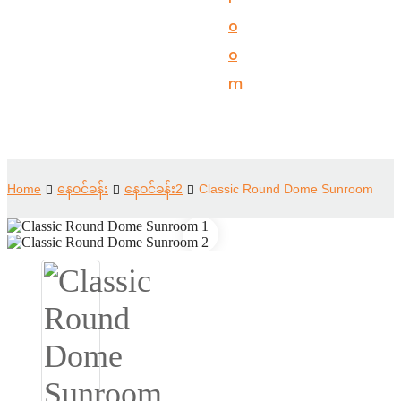
Suomi
o
lietuvių
o
m
svenska
Eesti
Gaeilgenah
Home
နေဝင်ခန်း
နေဝင်ခန်း2
Classic Round Dome Sunroom
Polski
한국어
Malagasy fiteny
Corsu
èdè Yorùbá
Tiếng Việt
Монгол