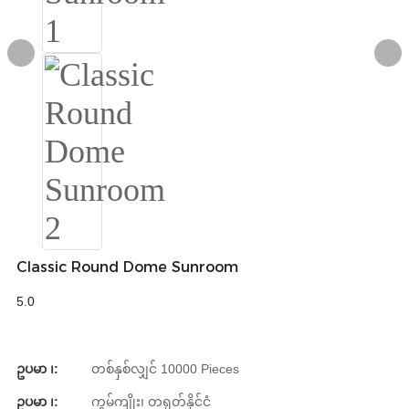
Igbo
አማርኛ
Pilipino
français
Af Soomaali
Shona
Sugbuanon
Classic Round Dome Sunroom
Euskara
5.0
ລາວ
Zulu
ဥပမာ ၊:
တစ်နှစ်လျှင် 10000 Pieces
Slovenščina
ဥပမာ ၊:
ကွမ်ကျိုး၊ တရုတ်နိုင်ငံ