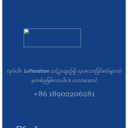
လုပ်ပါ။
LoFurniture
သင့်ဥယျာဉ်ရှိ လှပသောဒြပ်စင်များထဲ
မှတစ်ခုဖြစ်လာပါ။ & လသာဆောင်
+86 18902206281