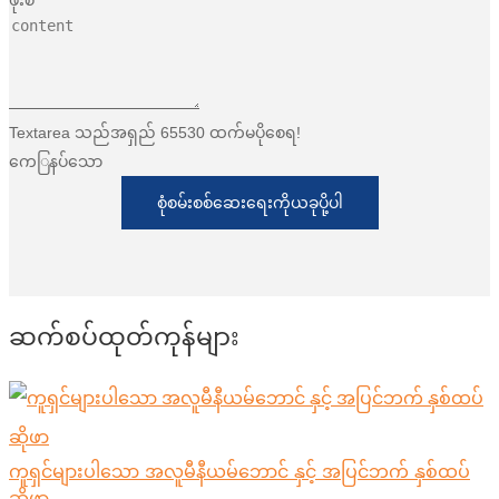
ဖုံးစ်
Textarea သည်အရှည် 65530 ထက်မပိုစေရ!
ကေြနပ်သော
စုံစမ်းစစ်ဆေးရေးကိုယခုပို့ပါ
ဆက်စပ်ထုတ်ကုန်များ
ကူရှင်များပါသော အလူမီနီယမ်ဘောင် နှင့် အပြင်ဘက် နှစ်ထပ်
ဆိုဖာ