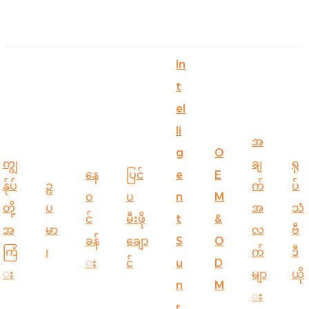
English
In
Ōlelo Hawaiʻi
t
Faasamoa
el
Maltese
li
အ
g
O
Español
ကျွ
ချ
ရု
နေ
ပြင်
e
E
Galego
န်ုပ်
ဥ
က်
ပ်
ဝ
ပ
n
M
တို့
ပ
အ
သံ
Português
င်
မီးဖို
t
&
အ
မာ
လ
ဗီ
Frysk
ခန်
ချော
S
O
ကြံ
၊
က်
ဒီ
း
င်
u
D
Nederlands
း
မျာ
ယို
n
M
Gàidhlig
း
r