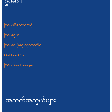
ဥပမာ ၊
ပြင်ပပရိဘောဂအစုံ
ပြင်ပဆိုဖာ
ပြင်ပစားပွဲနှင့် ကုလားထိုင်
Outdoor Chair
ပြင်ပ Sun Lounger
အဆက်အသွယ်များ