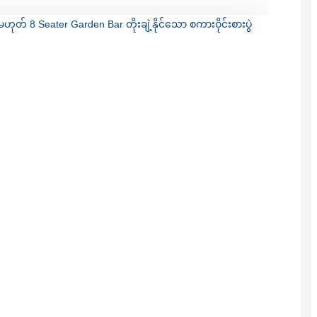
Română
Kiswahili
ខ្មែរ
日语
Maori
Deutsch
සිංහල
Català
Bahasa Melayu
Cymraeg
پښتو
Ελληνικά