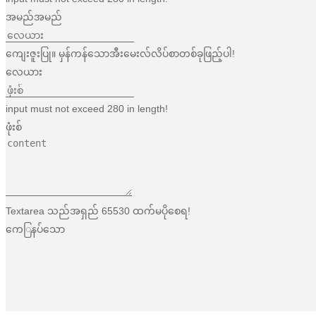
အမည်အမည်
ကျေးဇူးပြု။ မှန်ကန်သောအီးမေးလ်လိပ်စာတစ်ခုဖြည့်ပါ!
လေယား
input must not exceed 280 in length!
ဖုံးစ်
Textarea သည်အရှည် 65530 ထက်မပိုစေရ!
ကေြနပ်သော