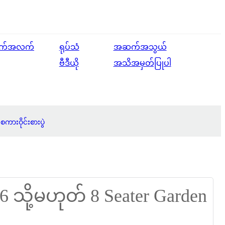
English
က်အလက်
ရုပ်သံ
အဆက်အသွယ်
Ōlelo Hawaiʻi
ဗီဒီယို
အသိအမှတ်ပြုပါ
Faasamoa
Maltese
Español
ကားဝိုင်းစားပွဲ
Galego
Português
Frysk
Nederlands
Gàidhlig