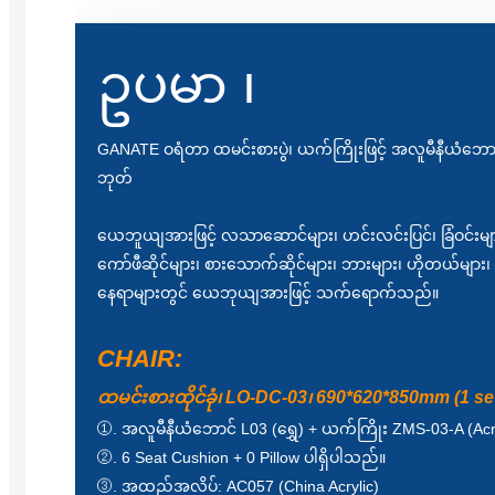
ဥပမာ ၊
GANATE ဝရံတာ ထမင်းစားပွဲ၊ ယက်ကြိုးဖြင့် အလူမီနီယံဘောင်
ဘုတ်
ယေဘူယျအားဖြင့် လသာဆောင်များ၊ ဟင်းလင်းပြင်၊ ခြံဝင်းများ
ကော်ဖီဆိုင်များ၊ စားသောက်ဆိုင်များ၊ ဘားများ၊ ဟိုတယ်များ၊ ရှ
နေရာများတွင် ယေဘုယျအားဖြင့် သက်ရောက်သည်။
CHAIR:
ထမင်းစားထိုင်ခုံ၊ LO-DC-03၊ 690*620*850mm (1 s
①. အလူမီနီယံဘောင် L03 (ရွှေ) + ယက်ကြိုး ZMS-03-A (Acr
②. 6 Seat Cushion + 0 Pillow ပါရှိပါသည်။
③. အထည်အလိပ်: AC057 (China Acrylic)