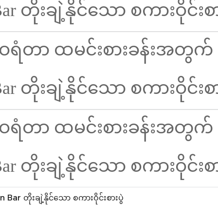
 တိုးချဲ့နိုင်သော စကားဝိုင်းစားပွဲ