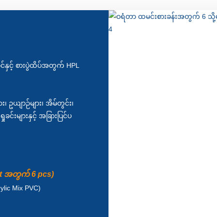
နှင့် စားပွဲထိပ်အတွက် HPL
၊ ဥယျာဉ်များ၊ အိမ်တွင်း၊
ုခင်းများနှင့် အခြားပြင်ပ
et အတွက် 6 pcs)
ylic Mix PVC)