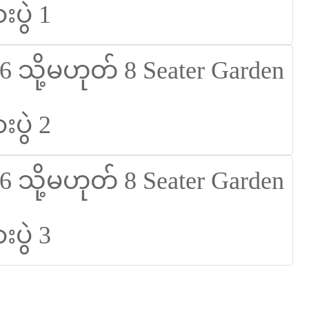
Suomi
lietuvių
svenska
Eesti
Gaeilgenah
Polski
한국어
Malagasy fiteny
Corsu
èdè Yorùbá
Tiếng Việt
Монгол