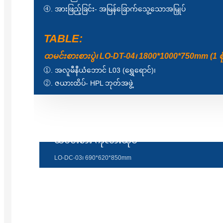
④. အားဖြည့်ခြင်း- အမြန်ခြောက်သွေ့သောအမြှုပ်
TABLE:
ထမင်းစားစားပွဲ၊ LO-DT-04၊ 1800*1000*750mm (1 စ
①. အလူမီနီယံဘောင် L03 (ရွှေရောင်)၊
②. ဇယားထိပ်- HPL ဘုတ်အဖွဲ့
ထမင်းစား ကုလားထိုင်
LO-DC-03၊ 690*620*850mm