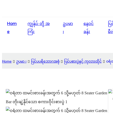
Hom
ကျွန်ုပ် တို့ အ
ဥပမာ
နေဝင်
ပြ
e
ကြံး
၊
ခန်း
မီး
Home
ဥပမာ ၊
ပြင်ပပရိဘောဂအစုံ
ပြင်ပစားပွဲနှင့် ကုလားထိုင်
ဝရံတ