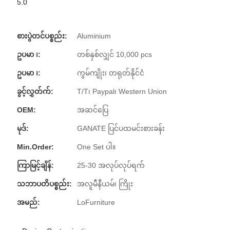
5.0
စားပွဲတင်ပစ္စည်း:
Aluminium
ဥပမာ ၊:
တစ်နှစ်လျှင် 10,000 pcs
ဥပမာ ၊:
ကွမ်ကျိုး၊ တရုတ်နိုင်ငံ
ခွင့်လွှတ်က်:
T/T၊ Paypal၊ Western Union
OEM:
အဆင်ပြေ
မုဒ်:
GANATE ပြင်ပထမင်းစားခန်း
Min.Order:
One Set ပါ။
ကြာမြင့်ချိန်:
25-30 အလုပ်လုပ်ရက်
သဘာပတိပစ္စည်း:
အလူမီနီယမ်၊ ကြိုး
အမည်:
LoFurniture