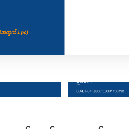
ုံအတွက် 1 pc)
ဥပမာ ၊
LO-DT-04၊ 1800*1000*750mm