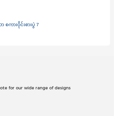
Íslenska
Hrvatski
Македонски
سنڌي
русский
اردو
יידיש
Українська
தமிழ்
ote for our wide range of designs
български
తెలుగు