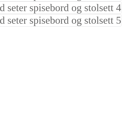
Suomi
lietuvių
svenska
Eesti
Gaeilgenah
Polski
한국어
Malagasy fiteny
Corsu
èdè Yorùbá
Tiếng Việt
Монгол