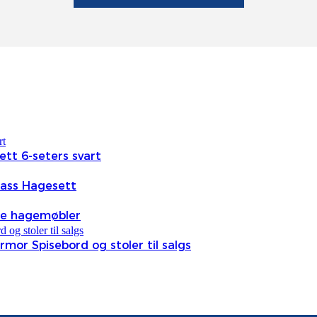
ett 6-seters svart
lass Hagesett
ne hagemøbler
or Spisebord og stoler til salgs