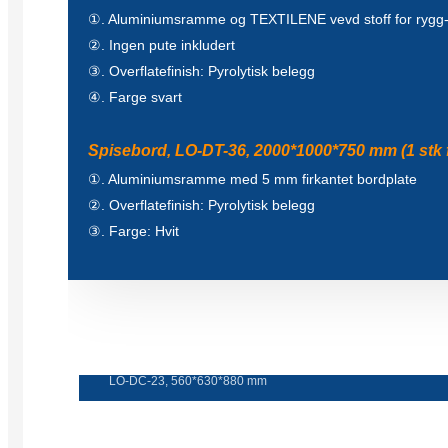
①. Aluminiumsramme og TEXTILENE vevd stoff for rygg-
②. Ingen pute inkludert
③. Overflatefinish: Pyrolytisk belegg
④. Farge svart
Spisebord, LO-DT-36, 2000*1000*750 mm (1 stk f
①. Aluminiumsramme med 5 mm firkantet bordplate
②. Overflatefinish: Pyrolytisk belegg
③. Farge: Hvit
Spise stol
LO-DC-23, 560*630*880 mm