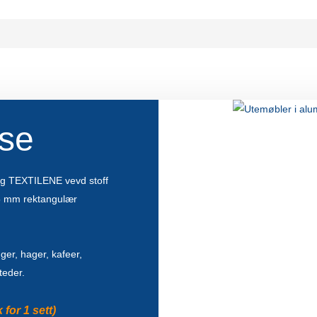
lse
og TEXTILENE vevd stoff
5 mm rektangulær
nger, hager, kafeer,
teder.
for 1 sett)