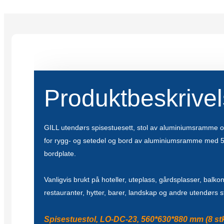
Produktbeskrive
GILL utendørs spisestuesett, stol av aluminiumsramme 
for rygg- og setedel og bord av aluminiumsramme med 
bordplate.
Vanligvis brukt på hoteller, uteplass, gårdsplasser, balko
restauranter, hytter, barer, landskap og andre utendørs s
Spisestuestol, LO-DC-23, 560*630*880 mm (8 stk 