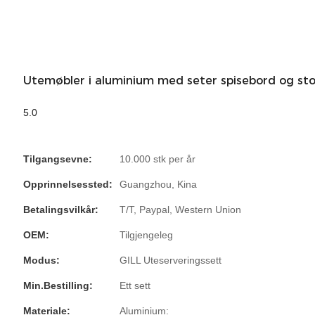
Utemøbler i aluminium med seter spisebord og sto
5.0
Tilgangsevne:
10.000 stk per år
Opprinnelsessted:
Guangzhou, Kina
Betalingsvilkår:
T/T, Paypal, Western Union
OEM:
Tilgjengeleg
Modus:
GILL Uteserveringssett
Min.bestilling:
Ett sett
Materiale:
Aluminium: