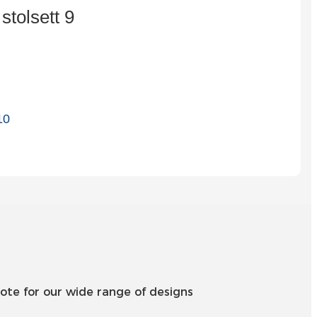
Slovenčina
Српски
Точики
Shqip
Қазақ Тілі
Bosanski
italiano
Кыргызча
Lëtzebuergesch
Magyar
ote for our wide range of designs
हिन्दी