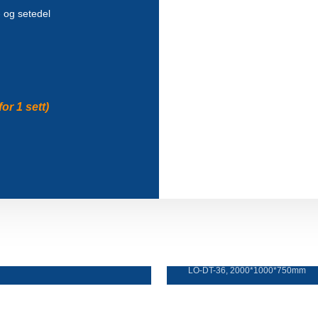
 og setedel
or 1 sett)
Spisebort
LO-DT-36, 2000*1000*750mm