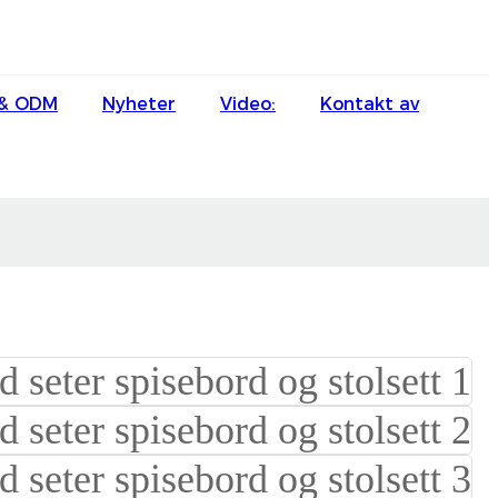
English
& ODM
Nyheter
Video:
Kontakt av
Ōlelo Hawaiʻi
Faasamoa
Maltese
Español
Galego
Português
Frysk
Nederlands
Gàidhlig