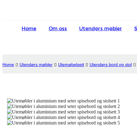
Home
Om oss
Utendørs møbler
Home
Utendørs møbler
Utemøbelsett
Utendørs bord og stol