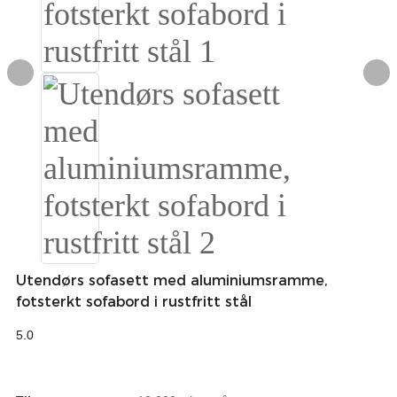
Igbo
አማርኛ
Pilipino
français
Af Soomaali
Shona
Sugbuanon
Euskara
Utendørs sofasett med aluminiumsramme,
fotsterkt sofabord i rustfritt stål
ລາວ
5.0
Zulu
Slovenščina