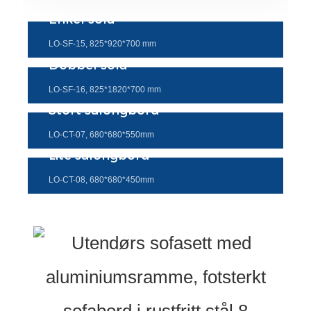
Enkel sofa
Türkçe
LO-SF-15, 825*920*700 mm
فارسی
Dobbel sofa
հայերեն
LO-SF-16, 825*1820*700 mm
Azərbaycan
Stort salongbord
עִבְרִית
LO-CT-07, 680*680*550mm
Lite salongbord
Kurmancî
LO-CT-08, 680*680*450mm
العربية
O'zbek
繁體中文
中文
ئۇيغۇرچە