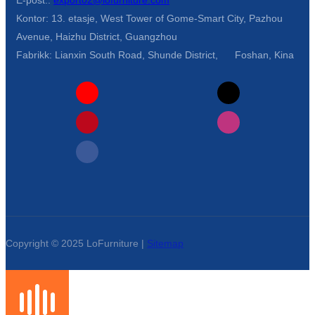
E-post::
export02@lofurniture.com
Kontor: 13. etasje, West Tower of Gome-Smart City, Pazhou
Avenue, Haizhu District, Guangzhou
Fabrikk: Lianxin South Road, Shunde District, Foshan, Kina
Copyright © 2025 LoFurniture |
Sitemap