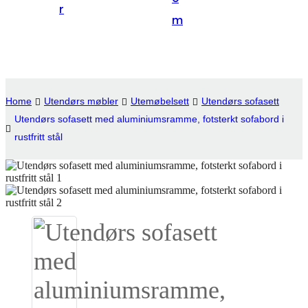
r
Suomi
m
lietuvių
svenska
Eesti
Home
Utendørs møbler
Utemøbelsett
Utendørs sofasett
Gaeilgenah
Utendørs sofasett med aluminiumsramme, fotsterkt sofabord i
rustfritt stål
Polski
한국어
Malagasy fiteny
Corsu
èdè Yorùbá
Tiếng Việt
Монгол