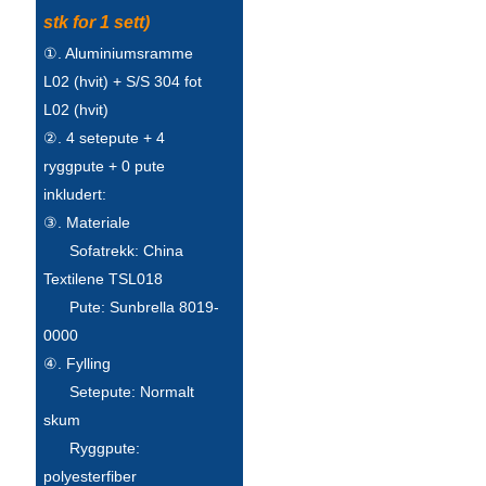
Íslenska
stk for 1 sett)
①. Aluminiumsramme
Hrvatski
L02 (hvit) + S/S 304 fot
Македонски
L02 (hvit)
②. 4 setepute + 4
سنڌي
ryggpute + 0 pute
русский
inkludert:
③. Materiale
اردو
Sofatrekk: China
יידיש
Textilene TSL018
Pute: Sunbrella 8019-
Українська
0000
தமிழ்
④. Fylling
Setepute: Normalt
български
skum
తెలుగు
Ryggpute:
polyesterfiber