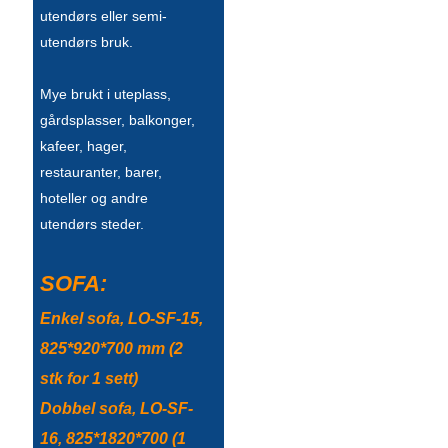
utendørs eller semi-
Slovenčina
utendørs bruk.
Српски
Mye brukt i uteplass,
Точики
gårdsplasser, balkonger,
kafeer, hager,
Shqip
restauranter, barer,
Қазақ Тілі
hoteller og andre
utendørs steder.
Bosanski
italiano
SOFA:
Кыргызча
Enkel sofa, LO-SF-15,
825*920*700 mm (2
Lëtzebuergesch
stk for 1 sett)
Magyar
Dobbel sofa, LO-SF-
हिन्दी
16, 825*1820*700 (1