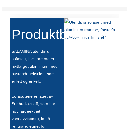
Română
Kiswahili
ខ្មែរ
Produktbeskrivelse
日语
Maori
SALAMINA utendørs
sofasett, hvis ramme er
Deutsch
hvitfarget aluminium med
සිංහල
pustende tekstilen, som
er lett og enkelt.
Català
Bahasa Melayu
Sofaputene er laget av
Sunbrella-stoff, som har
Cymraeg
høy fargeekthet,
پښتو
vannavvisende, lett å
rengjøre, egnet for
Ελληνικά