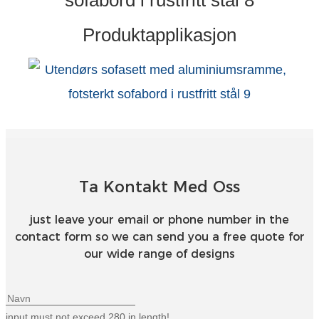
Esperanto
Produktapplikasjon
Hmong
नेपाली
Ta Kontakt Med Oss
just leave your email or phone number in the
contact form so we can send you a free quote for
our wide range of designs
input must not exceed 280 in length!