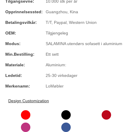
Tilgangsevne:
10.000 stk per år
Burmese
Opprinnelsessted:
Guangzhou, Kina
Sesotho
Betalingsvilkår:
T/T, Paypal, Western Union
čeština
OEM:
Tilgjengeleg
ภาษาไทย
Modus:
SALAMINA utendørs sofasett i aluminium
norsk
Min.bestilling:
Ett sett
Materiale:
Aluminium:
Afrikaans
Ledetid:
25-30 virkedager
latviešu valoda‎
Merkenamn:
LoMøbler
ქართველი
Xhosa
Design Customization
Latin
Hausa