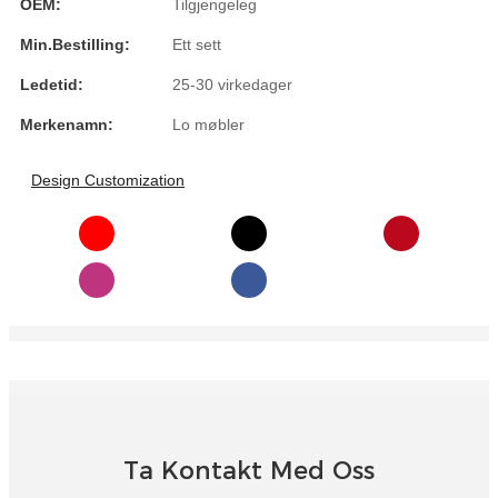
OEM:
Tilgjengeleg
Igbo
Min.bestilling:
Ett sett
Ledetid:
25-30 virkedager
አማርኛ
Merkenamn:
Lo møbler
Pilipino
français
Design Customization
Af Soomaali
Shona
Sugbuanon
Euskara
ລາວ
Zulu
Ta Kontakt Med Oss
Slovenščina