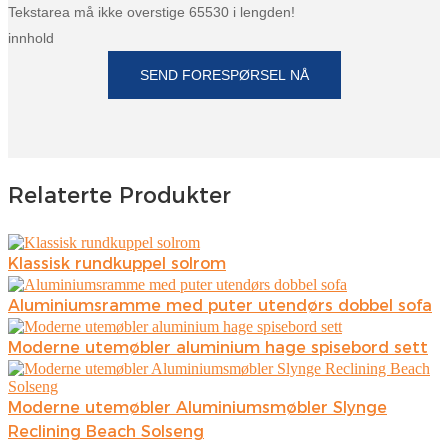
Română
Tekstarea må ikke overstige 65530 i lengden!
innhold
Kiswahili
SEND FORESPØRSEL NÅ
ខ្មែរ
日语
Maori
Relaterte Produkter
Deutsch
සිංහල
Klassisk rundkuppel solrom
Català
Aluminiumsramme med puter utendørs dobbel sofa
Bahasa Melayu
Moderne utemøbler aluminium hage spisebord sett
Cymraeg
پښتو
Moderne utemøbler Aluminiumsmøbler Slynge
Reclining Beach Solseng
Ελληνικά