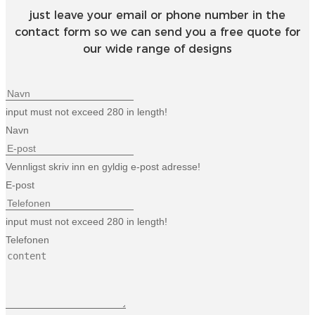
just leave your email or phone number in the
Burmese
contact form so we can send you a free quote for
Sesotho
our wide range of designs
čeština
ภาษาไทย
input must not exceed 280 in length!
norsk
Navn
Afrikaans
Vennligst skriv inn en gyldig e-post adresse!
latviešu valoda‎
E-post
ქართველი
input must not exceed 280 in length!
Xhosa
Telefonen
Latin
Hausa