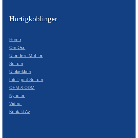
Íslenska
Hurtigkoblinger
Hrvatski
Македонски
Home
سنڌي
Om Oss
русский
Utendørs Møbler
Solrom
اردو
Utekjøkken
יידיש
Intelligent Solrom
OEM & ODM
Українська
Nyheter
தமிழ்
Video:
Kontakt Av
български
తెలుగు