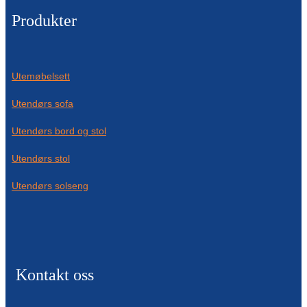
Беларуская
Produkter
ਪੰਜਾਬੀ
বাংলা
Utemøbelsett
dansk
Utendørs sofa
മലയാളം
Utendørs bord og stol
मराठी
Utendørs stol
ಕನ್ನಡ
Utendørs solseng
ગુજરાતી
ଓଡ଼ିଆ
Basa Jawa
Kontakt oss
bahasa Indonesia
Sundanese