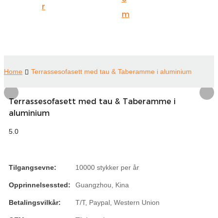
r
Suomi
m
lietuvių
svenska
Eesti
Home
Terrassesofasett med tau & Taberamme i aluminium
Gaeilgenah
Terrassesofasett med tau & Taberamme i
Polski
aluminium
한국어
5.0
Malagasy fiteny
Corsu
Tilgangsevne:
10000 stykker per år
èdè Yorùbá
Opprinnelsessted:
Guangzhou, Kina
Tiếng Việt
Betalingsvilkår:
T/T, Paypal, Western Union
Монгол