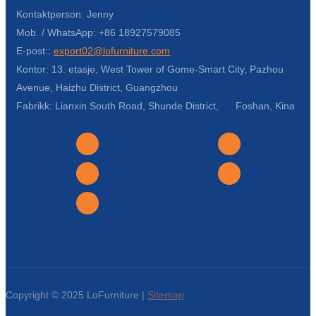
Kontaktperson: Jenny
Türkçe
Mob. / WhatsApp: +86 18927579085
فارسی
E-post::
export02@lofurniture.com
Kontor: 13. etasje, West Tower of Gome-Smart City, Pazhou
հայերեն
Avenue, Haizhu District, Guangzhou
Azərbaycan
Fabrikk: Lianxin South Road, Shunde District, Foshan, Kina
עִבְרִית
Kurmancî
العربية
O'zbek
繁體中文
中文
Copyright © 2025 LoFurniture |
Sitemap
ئۇيغۇرچە