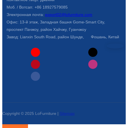
Беларуская
Моб. / Вотсап: +86 18927579085
ਪੰਜਾਬੀ
Электронная почта:
export02@lofurniture.com
Офис: 13-й этаж, Западная башня Gome-Smart City,
বাংলা
проспект Пачжоу, район Хайчжу, Гуанчжоу
dansk
Завод: Lianxin South Road, район Шунде, Фошань, Китай
മലയാളം
मराठी
ಕನ್ನಡ
ગુજરાતી
ଓଡ଼ିଆ
Basa Jawa
Copyright © 2025 LoFurniture |
Sitemap
bahasa Indonesia
Sundanese