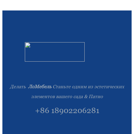
Română
Kiswahili
ខ្មែរ
日语
Maori
Deutsch
සිංහල
Català
Делать
ЛоМебель
Станьте одним из эстетических
элементов вашего сада & Патио
Bahasa Melayu
+86 18902206281
Cymraeg
پښتو
Ελληνικά