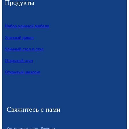
Продукты
Íslenska
Hrvatski
Набор уличной мебели
Македонски
Уличный диван
سنڌي
Уличный стол и стул
русский
Открытый стул
اردو
Открытый шезлонг
יידיש
Українська
தமிழ்
български
Свяжитесь с нами
తెలుగు
Контактное лицо: Дженни