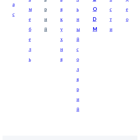
а
Suomi
м
р
я
ь
O
с
е
с
lietuvių
е
и
к
н
D
т
о
б
й
у
ы
M
и
svenska
е
х
й
Eesti
л
н
с
Gaeilgenah
ь
я
о
Polski
л
한국어
я
р
Malagasy fiteny
и
Corsu
й
èdè Yorùbá
Tiếng Việt
Монгол