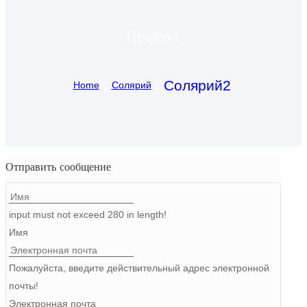
Igbo
Продукт
አማርኛ
Pilipino
Солярий2
Home
Солярий
français
Af Soomaali
Shona
Отправить сообщение
Sugbuanon
input must not exceed 280 in length!
Euskara
Имя
ລາວ
Пожалуйста, введите действительный адрес электронной
Zulu
почты!
Slovenščina
Электронная почта