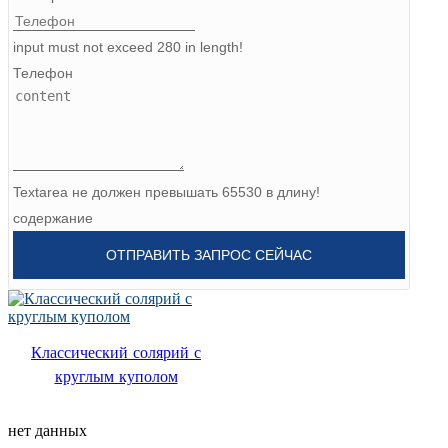
Burmese
input must not exceed 280 in length!
Sesotho
Телефон
čeština
ภาษาไทย
norsk
Textarea не должен превышать 65530 в длину!
содержание
Afrikaans
ОТПРАВИТЬ ЗАПРОС СЕЙЧАС
latviešu valoda‎
ქართველი
Xhosa
Классический солярий с
круглым куполом
Latin
Hausa
нет данных