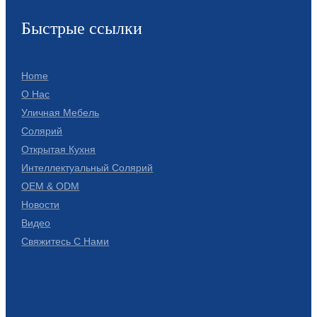
Slovenčina
Быстрые ссылки
Српски
Home
Точики
О Нас
Shqip
Уличная Мебель
Солярий
Қазақ Тілі
Открытая Кухня
Bosanski
Интеллектуальный Солярий
OEM & ODM
italiano
Новости
Кыргызча
Видео
Свяжитесь С Нами
Lëtzebuergesch
Magyar
हिन्दी