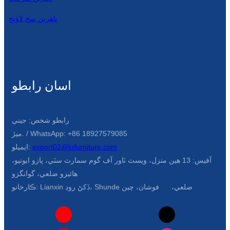
ٻاھرين سج لاؤنج
اسان رابطو
رابطو شخص: جيني
ميڙ. / WhatsApp: +86 18927579085
export02@lofurniture.com
ايميلو:
آفيس: 13 هين منزل، ويسٽ ٽاور آف گوم سمارٽ سٽي، پازو ايونيو،
هائيزو ضلعي، گوانگزو
ڪارخانو: Lianxin ڏکڻ روڊ، Shunde ضلعي، فوشان، چين