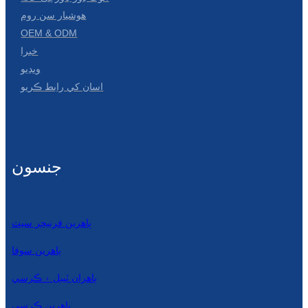
هوشيار سن روم
OEM & ODM
خبرا
ويڊيو
اسان کي رابط ڪريو
جنسون
ٻاهرين فرنيچر سيٽ
ٻاهرين سوفا
ٻاهران ٽيبل ۽ ڪرسي
ٻاهرين ڪرسي