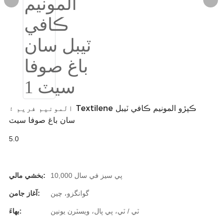
Igbo
አማርኛ
Pilipino
français
Af Soomaali
المونيم فريم ۽ Textilene ڪپڙو المونيم ڪافي ٽيبل
Shona
سان باغ صوفا سيٽ
Sugbuanon
5.0
Euskara
10,000 پي سيز في سال
بخشي مالي:
ລາວ
گوانگزو، چين
آغاز جامن:
Zulu
ٽي / ٽي، پي پال، ويسٽرن يونين
بهاءَ:
Slovenščina