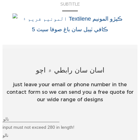
SUBTITLE
Türkçe
فارسی
հայերեն
Azərbaycan
עִבְרִית
اسان سان رابطي ۾ اچو
Kurmancî
العربية
just leave your email or phone number in the
contact form so we can send you a free quote for
O'zbek
our wide range of designs
繁體中文
中文
input must not exceed 280 in length!
ئۇيغۇرچە
نالو