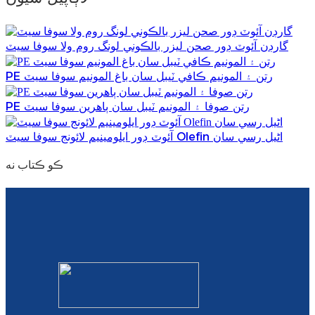
گارڊن آئوٽ ڊور صحن ليزر بالڪوني لونگ روم ولا سوفا سيٽ
PE رتن ۽ المونيم ڪافي ٽيبل سان باغ المونيم سوفا سيٽ
PE رتن صوفا ۽ المونيم ٽيبل سان ٻاھرين سوفا سيٽ
آئوٽ ڊور ايلومينيم لائونج سوفا سيٽ Olefin اڻيل رسي سان
ڪو ڪتاب نه