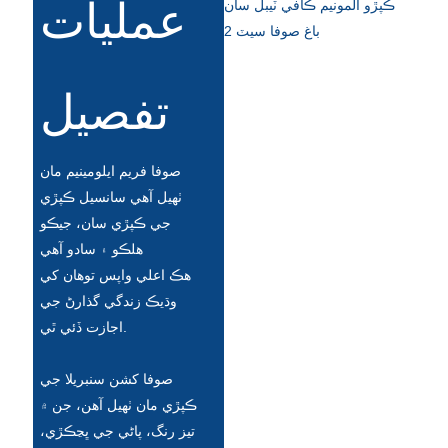
عمليات
Română
Kiswahili
ខ្មែរ
تفصيل
日语
Maori
صوفا فريم ايلومينيم مان
ٺهيل آهي سانسيل ڪپڙي
Deutsch
جي ڪپڙي سان، جيڪو
සිංහල
هلڪو ۽ سادو آهي
هڪ اعلي واپس توهان کي
Català
وڌيڪ زندگي گذارڻ جي
Bahasa Melayu
اجازت ڏئي ٿي.
Cymraeg
صوفا کشن سنبريلا جي
پښتو
ڪپڙي مان ٺهيل آهن، جن ۾
تيز رنگ، پاڻي جي ڀڃڪڙي،
Ελληνικά