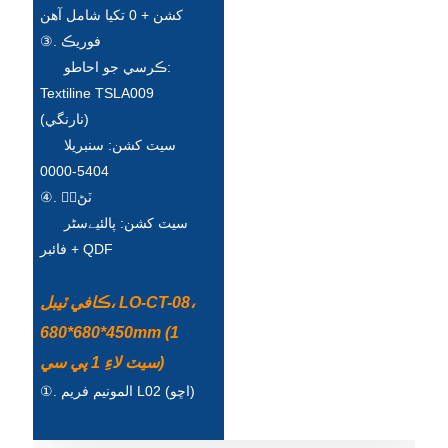
کشن + 0 تکيا شامل آھن
Íslenska
③. فوريڪ
Hrvatski
ڪرسي جو احاطو:
Textiline TSLA009
Македонски
(نارنگي)
سنڌي
سيٽ کشن: سنبريلا
5404-0000
русский
④. भُٽڻ
اردو
سيٽ کشن: پالئیےسٹر
فائبر + QDF
יידיש
Українська
ڪافي ٽيبل، LO-CT-08،
680*680*450mm (1
தமிழ்
سيٽ لاءِ 1 پي سي)
български
①. المونيم فريم L02 (اڇو)
తెలుగు