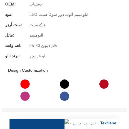
دستياب
OEM:
Burmese
LEO ايلومينيم آئوٽ ڊور سوفا سيٽ
موڊ:
Sesotho
هڪ سيٽ
منٽ.آرڊر:
čeština
اليومينيم
مائل:
ภาษาไทย
25-30 ڪم ڏينهن
اهم وقت:
norsk
لو فرنيچر
برنڊ نالو:
Afrikaans
Design Customization
latviešu valoda‎
ქართველი
Xhosa
Latin
Hausa