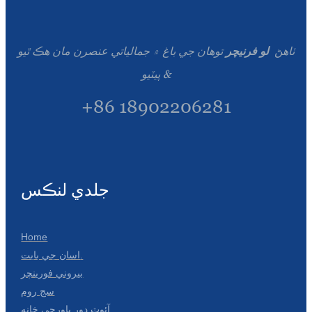
ٺاهڻ
لو فرنيچر
توهان جي باغ ۾ جمالياتي عنصرن مان هڪ ٿيو
& پيٽيو
+86 18902206281
جلدي لنڪس
Home
اسان جي بابت.
بيروني فورينچر
سج روم
آئوٽ ڊور باورچی خانه