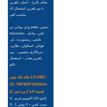
صاف ڪرڻ ۾ آسان، ٻاهرين
Slovenčina
يا نيم ٻاهرين استعمال لاء
مناسب آهي.
Српски
Точики
وڏي پيماني تي patio، صحن،
balconies، باغن، ساحل،
Shqip
ڪيفي، ريسٽورنٽ، بار،
هوٽلن، اسڪولن، نظارن،
Қазақ Тілі
سرڪاري منصوبن ۽ ٻين
Bosanski
ٻاهرين هنڌن ۾ استعمال
ڪيو.
italiano
Кыргызча
هاءِ بڪ چيئر، LO-HBC-
Lëtzebuergesch
01، 780*820*1030mm
(1 سيٽ لاءِ 2 پي سيز)
Magyar
①. المونيم فريم L02 (اڇو)
हिन्दी
②. 2 سيٽ کشن + 0 پوئتي