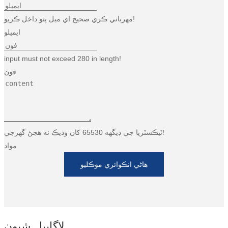
Esperanto
مهرباني ڪري صحيح اي ميل پتو داخل ڪريو!
Hmong
ايميلو
नेपाली
input must not exceed 280 in length!
فون
ٽيڪسٽريا جي ڊيگهه 65530 کان وڌيڪ نه هجڻ گهرجي!
مواد
هاڻي انڪوائري موڪليو
لاڳاپيل شيون