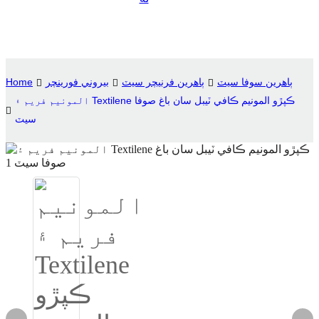
Suomi
lietuvių
svenska
ٻاھرين سوفا سيٽ
ٻاهرين فرنيچر سيٽ
بيروني فورينچر
Home
Eesti
المونيم فريم ۽ Textilene ڪپڙو المونيم ڪافي ٽيبل سان باغ صوفا
سيٽ
Gaeilgenah
Polski
한국어
Malagasy fiteny
Corsu
èdè Yorùbá
Tiếng Việt
Монгол