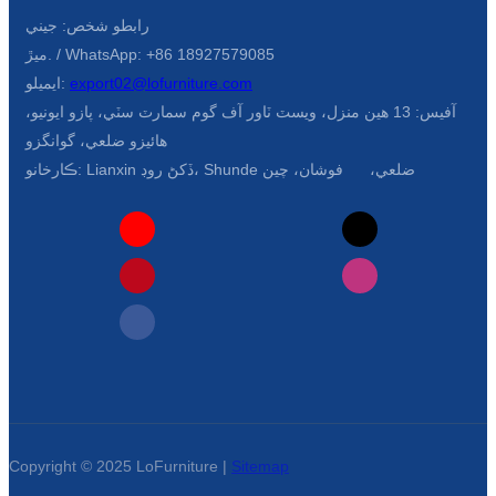
رابطو شخص: جيني
ميڙ. / WhatsApp: +86 18927579085
export02@lofurniture.com
ايميلو:
آفيس: 13 هين منزل، ويسٽ ٽاور آف گوم سمارٽ سٽي، پازو ايونيو،
هائيزو ضلعي، گوانگزو
ڪارخانو: Lianxin ڏکڻ روڊ، Shunde ضلعي، فوشان، چين
Copyright © 2025 LoFurniture |
Sitemap