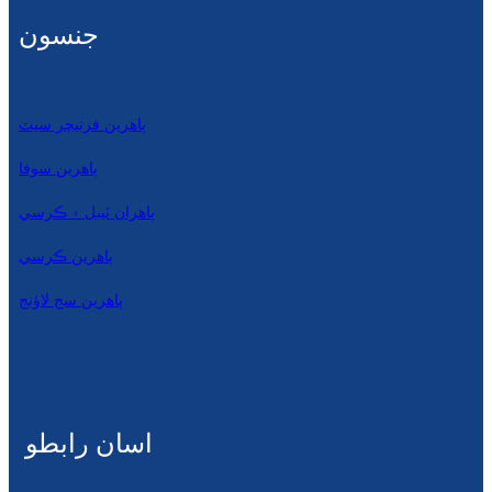
جنسون
ٻاهرين فرنيچر سيٽ
ٻاهرين سوفا
ٻاهران ٽيبل ۽ ڪرسي
ٻاهرين ڪرسي
ٻاھرين سج لاؤنج
اسان رابطو