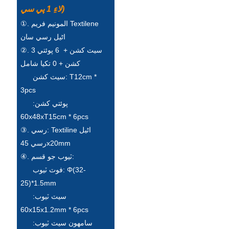
Беларуская
لاءِ 1 پي سي)
ਪੰਜਾਬੀ
①. المونيم فريم Textilene
اڻيل رسي سان
বাংলা
②. 3 سيٽ کشن + 6 پوئتي
dansk
کشن + 0 تکيا شامل
سيٽ کشن: T12cm *
മലയാളം
3pcs
मराठी
پوئتي کشن:
60x48xT15cm * 6pcs
ಕನ್ನಡ
③. رسي: Textiline اڻيل
رسي 45x20mm
ગુજરાતી
④. ٽيوب جو قسم:
ଓଡ଼ିଆ
فوٽ ٽيوب: Φ(32-
25)*1.5mm
Basa Jawa
سيٽ ٽيوب:
bahasa Indonesia
60x15x1.2mm * 6pcs
سامهون سيٽ ٽيوب:
Sundanese