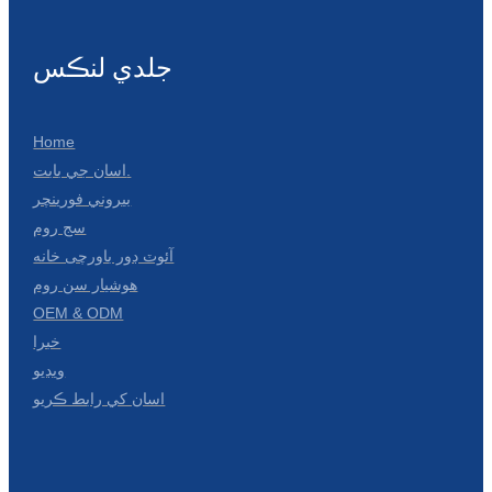
جلدي لنڪس
Home
اسان جي بابت.
بيروني فورينچر
سج روم
آئوٽ ڊور باورچی خانه
هوشيار سن روم
OEM & ODM
خبرا
ويڊيو
اسان کي رابط ڪريو