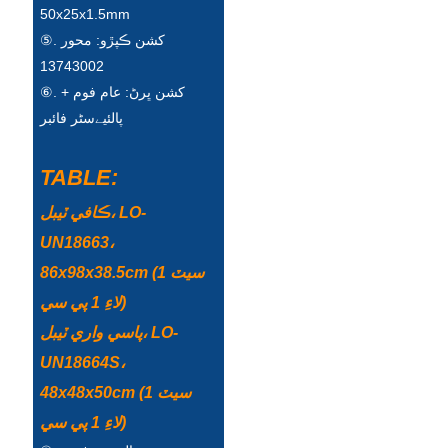
50x25x1.5mm
Türkçe
⑤. کشن ڪپڙو: محور
13743002
فارسی
⑥. کشن ڀرڻ: عام فوم +
հայերեն
پالئیےسٹر فائبر
Azərbaycan
TABLE:
עִבְרִית
ڪافي ٽيبل، LO-
Kurmancî
UN18663،
العربية
86x98x38.5cm (1 سيٽ
لاءِ 1 پي سي)
O'zbek
پاسي واري ٽيبل، LO-
繁體中文
UN18664S،
中文
48x48x50cm (1 سيٽ
لاءِ 1 پي سي)
ئۇيغۇرچە