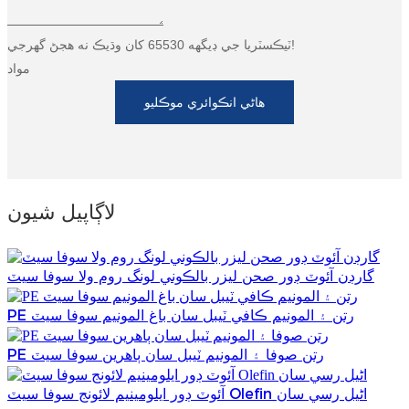
ٽيڪسٽريا جي ڊيگهه 65530 کان وڌيڪ نه هجڻ گهرجي!
مواد
هاڻي انڪوائري موڪليو
لاڳاپيل شيون
گارڊن آئوٽ ڊور صحن ليزر بالڪوني لونگ روم ولا سوفا سيٽ
PE رتن ۽ المونيم ڪافي ٽيبل سان باغ المونيم سوفا سيٽ
PE رتن صوفا ۽ المونيم ٽيبل سان ٻاھرين سوفا سيٽ
آئوٽ ڊور ايلومينيم لائونج سوفا سيٽ Olefin اڻيل رسي سان