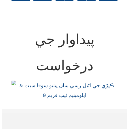
UN18663،
N9065TR
N9072،
BE،
BE،
86x98x38.5cm
BE،
Dia50x55cm
80x80x78cm
140x80x78cm
200x80x78cm
پيداوار جي
درخواست