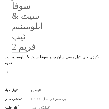
Burmese
Sesotho
čeština
ภาษาไทย
norsk
Afrikaans
ڪپڙي جي اڻيل رسي سان پيٽيو سوفا سيٽ & ايلومينيم ٽيب
فريم
latviešu valoda‎
5.0
ქართველი
Xhosa
اليومينو
ٽيبل مواد:
Latin
10,000 پي سيز في سال
بخشي مالي:
Hausa
گوانگزو، چين
آغاز جامن: