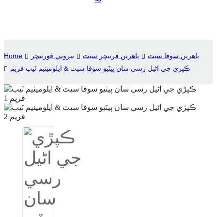
Suomi
lietuvių
svenska
ٻاھرين سوفا سيٽ
ٻاهرين فرنيچر سيٽ
بيروني فورينچر
Home
Eesti
ڪپڙي جي اڻيل رسي سان پيٽيو سوفا سيٽ & ايلومينيم ٽيب فريم
Gaeilgenah
Polski
한국어
Malagasy fiteny
Corsu
èdè Yorùbá
Tiếng Việt
Монгол