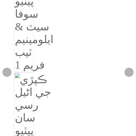
Igbo
አማርኛ
Pilipino
français
Af Soomaali
Shona
Sugbuanon
Euskara
ລາວ
Zulu
Slovenščina