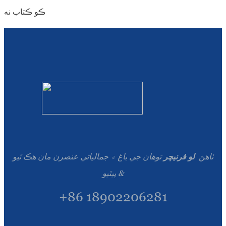
ڪو ڪتاب نه
ٺاهڻ
لو فرنيچر
توهان جي باغ ۾ جمالياتي عنصرن مان هڪ ٿيو
& پيٽيو
+86 18902206281