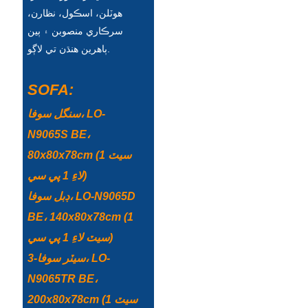
هوٽلن، اسڪول، نظارن،
Íslenska
سرڪاري منصوبن ۽ ٻين
Hrvatski
ٻاهرين هنڌن تي لاڳو.
Македонски
SOFA:
سنڌي
سنگل سوفا، LO-
русский
N9065S BE،
اردو
80x80x78cm (1 سيٽ
لاءِ 1 پي سي)
יידיש
ڊبل سوفا، LO-N9065D
Українська
BE، 140x80x78cm (1
தமிழ்
سيٽ لاءِ 1 پي سي)
български
3-سيٽر سوفا، LO-
N9065TR BE،
తెలుగు
200x80x78cm (1 سيٽ