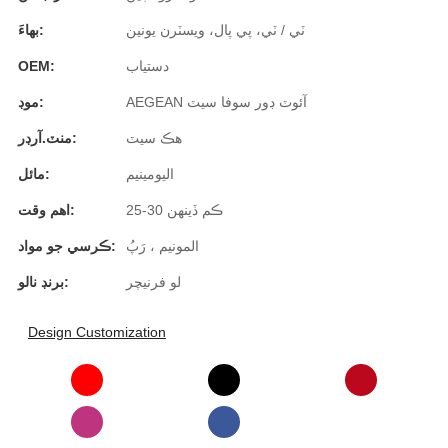
Română
ٽي / ٽي، پي پال، ويسٽرن يونين
بهاءَ:
Kiswahili
دستياب
OEM:
ខ្មែរ
AEGEAN آئوٽ ڊور سوفا سيٽ
موڊ:
日语
هڪ سيٽ
منٽ.آرڊر:
Maori
اليومينيم
مائل:
Deutsch
25-30 ڪم ڏينهن
اهم وقت:
සිංහල
المونيم ، رَپُ
ڪرسي جو مواد:
لو فرنيچر
برنڊ نالو:
Català
Bahasa Melayu
Design Customization
Cymraeg
پښتو
Ελληνικά