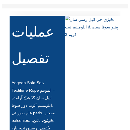
Slovenčina
Српски
عمليات
Точики
Shqip
تفصيل
Қазақ Тілі
Bosanski
italiano
Aegean Sofa Set،
Кыргызча
Textilene Rope ۽ المونيم
ٽيبل سان گڏ هڪ آرامده
Lëtzebuergesch
ايلومينيم آئوٽ ڊور صوفا.
Magyar
عام طور تي patio، صحن،
balconies، ڪوٽيج، باغن،
हिन्दी
ڪيفي، ريسٽورنٽ، بار،