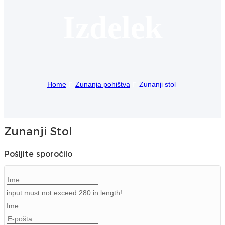
Izdelek
Igbo
አማርኛ
Pilipino
français
Home
Zunanja pohištva
Zunanji stol
Af Soomaali
Shona
Zunanji Stol
Sugbuanon
Pošljite sporočilo
Euskara
ລາວ
input must not exceed 280 in length!
Zulu
Ime
Slovenščina