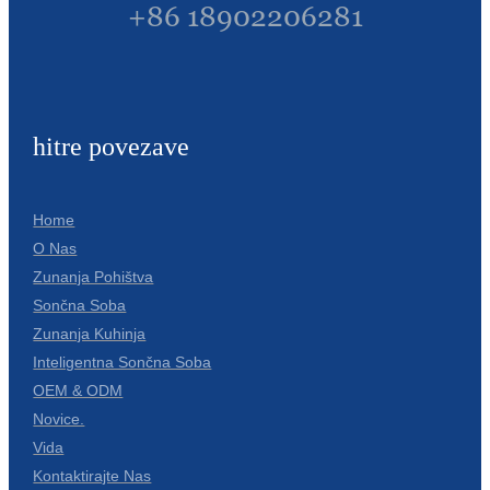
+86 18902206281
Slovenčina
Српски
Точики
hitre povezave
Shqip
Қазақ Тілі
Home
O Nas
Bosanski
Zunanja Pohištva
italiano
Sončna Soba
Zunanja Kuhinja
Кыргызча
Inteligentna Sončna Soba
Lëtzebuergesch
OEM & ODM
Novice.
Magyar
Vida
हिन्दी
Kontaktirajte Nas