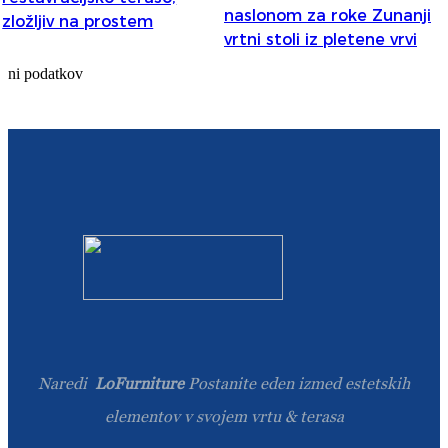
Română
naslonom za roke Zunanji
zložljiv na prostem
vrtni stoli iz pletene vrvi
Kiswahili
ni podatkov
ខ្មែរ
日语
Maori
Deutsch
සිංහල
Català
Bahasa Melayu
Cymraeg
Naredi
LoFurniture
Postanite eden izmed estetskih
پښتو
elementov v svojem vrtu & terasa
Ελληνικά