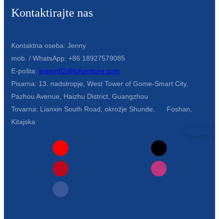
Беларуская
Kontaktirajte nas
ਪੰਜਾਬੀ
বাংলা
Kontaktna oseba: Jenny
mob. / WhatsApp: +86 18927579085
dansk
E-pošta:
export02@lofurniture.com
മലയാളം
Pisarna: 13. nadstropje, West Tower of Gome-Smart City,
Pazhou Avenue, Haizhu District, Guangzhou
मराठी
Tovarna: Lianxin South Road, okrožje Shunde, Foshan,
ಕನ್ನಡ
Kitajska
ગુજરાતી
ଓଡ଼ିଆ
Basa Jawa
bahasa Indonesia
Sundanese