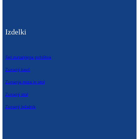
Íslenska
Hrvatski
Македонски
Izdelki
سنڌي
русский
Set zunanjega pohištva
اردو
Zunanji kavč
יידיש
Zunanja miza in stol
Українська
Zunanji stol
தமிழ்
Zunanji ležalnik
български
తెలుగు