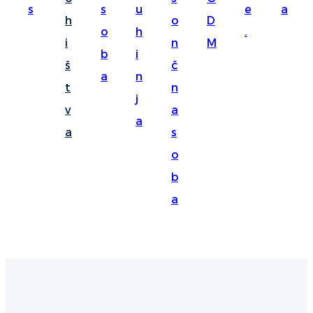
s
s
u
e
a
Suomi
h
o
D
o
h
.
lietuvių
i
n
M
b
i
š
č
svenska
a
n
t
n
Eesti
j
v
a
Gaeilgenah
a
a
s
Polski
o
한국어
b
a
Malagasy fiteny
Corsu
èdè Yorùbá
Tiếng Việt
Монгол