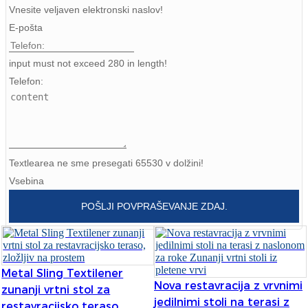
Vnesite veljaven elektronski naslov!
Burmese
E-pošta
Sesotho
input must not exceed 280 in length!
čeština
Telefon:
ภาษาไทย
norsk
Afrikaans
Textlearea ne sme presegati 65530 v dolžini!
latviešu valoda‎
Vsebina
POŠLJI POVPRAŠEVANJE ZDAJ.
ქართველი
Xhosa
Latin
Metal Sling Textilener
Nova restavracija z vrvnimi
Hausa
zunanji vrtni stol za
jedilnimi stoli na terasi z
restavracijsko teraso,