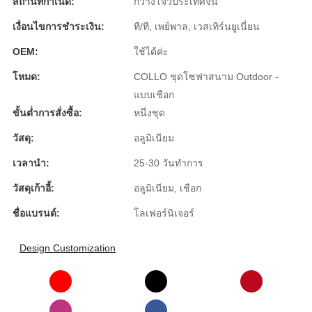
สถานที่กำเนิด:
กว่างโจวประเทศจีน
Íslenska
เงื่อนไขการชำระเงิน:
ที/ที, เพย์พาล, เวสเทิร์นยูเนี่ยน
Hrvatski
OEM:
ใช้ได้ค่ะ
Македонски
โหมด:
COLLO ชุดโซฟาสนาม Outdoor -
แบบเชือก
سنڌي
ขั้นต่ำการสั่งซื้อ:
หนึ่งชุด
русский
วัสดุ:
อลูมิเนียม
اردو
เวลานำ:
25-30 วันทำการ
יידיש
วัสดุเก้าอี้:
อลูมิเนียม, เชือก
Українська
ชื่อแบรนด์:
โลเฟอร์นิเจอร์
தமிழ்
Design Customization
български
తెలుగు