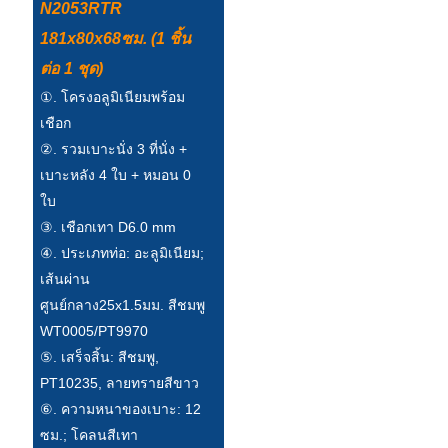
N2053RTR
Esperanto
181x80x68ซม. (1 ชิ้น
Hmong
ต่อ 1 ชุด)
नेपाली
①. โครงอลูมิเนียมพร้อม
เชือก
②. รวมเบาะนั่ง 3 ที่นั่ง +
เบาะหลัง 4 ใบ + หมอน 0
ใบ
③. เชือกเทา D6.0 mm
④. ประเภทท่อ: อะลูมิเนียม;
เส้นผ่าน
ศูนย์กลาง25x1.5มม. สีชมพู
WT0005/PT9970
⑤. เสร็จสิ้น: สีชมพู,
PT10235, ลายทรายสีขาว
⑥. ความหนาของเบาะ: 12
ซม.; โคลนสีเทา