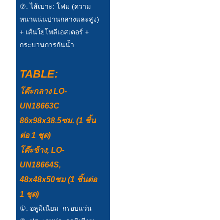
⑦. ไส้เบาะ: โฟม (ความ
หนาแน่นปานกลางและสูง)
+ เส้นใยโพลีเอสเตอร์ +
กระบวนการกันน้ำ
TABLE:
โต๊ะกลาง LO-
UN18663C
86x98x38.5ซม. (1 ชิ้น
ต่อ 1 ชุด)
โต๊ะข้าง, LO-
UN18664S,
48x48x50ซม (1 ชิ้นต่อ
1 ชุด)
①. อลูมิเนียม กรอบแว่น