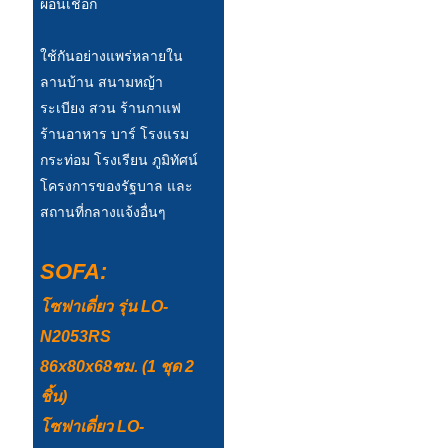
ผ่อนเชือก
Türkçe
ใช้กันอย่างแพร่หลายใน
فارسی
ลานบ้าน สนามหญ้า
ระเบียง สวน ร้านกาแฟ
հայերեն
ร้านอาหาร บาร์ โรงแรม
Azərbaycan
กระท่อม โรงเรียน ภูมิทัศน์
โครงการของรัฐบาล และ
עִבְרִית
สถานที่กลางแจ้งอื่นๆ
Kurmancî
العربية
SOFA:
O'zbek
โซฟาเดี่ยว รุ่น LO-
N2053RS
繁體中文
86x80x68ซม. (1 ชุด 2
中文
ชิ้น)
ئۇيغۇرچە
โซฟาเดี่ยว LO-