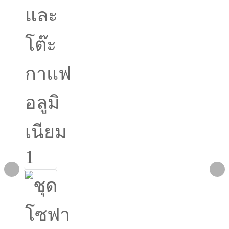
Burmese
Sesotho
čeština
ภาษาไทย
norsk
Afrikaans
latviešu valoda‎
ქართველი
Xhosa
Latin
Hausa