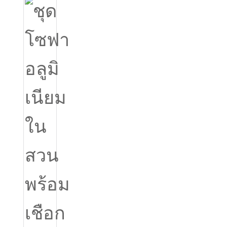
Igbo
አማርኛ
Pilipino
français
Af Soomaali
Shona
Sugbuanon
Euskara
ລາວ
Zulu
Slovenščina