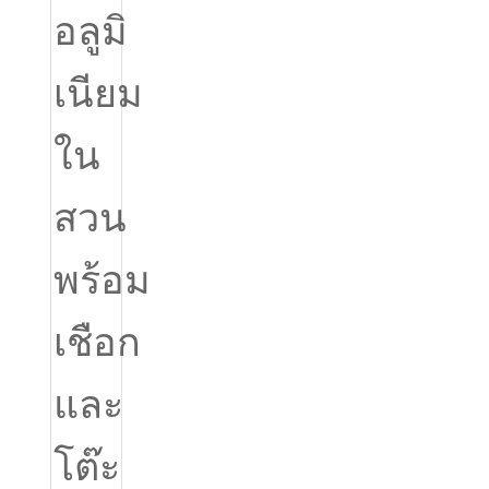
Română
Kiswahili
ខ្មែរ
日语
Maori
Deutsch
සිංහල
Català
Bahasa Melayu
Cymraeg
پښتو
Ελληνικά