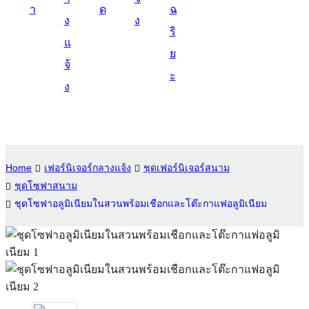
า
ด
ฉ
Suomi
ง
ง
ริ
lietuvių
แ
ย
จ้
svenska
ะ
ง
Eesti
Gaeilgenah
Polski
Home
เฟอร์นิเจอร์กลางแจ้ง
ชุดเฟอร์นิเจอร์สนาม
한국어
ชุดโซฟาสนาม
Malagasy fiteny
ชุดโซฟาอลูมิเนียมในสวนพร้อมเชือกและโต๊ะกาแฟอลูมิเนียม
Corsu
èdè Yorùbá
Tiếng Việt
Монгол