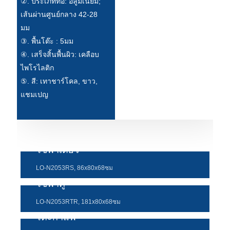
②. ประเภทท่อ: อลูมิเนียม;
เส้นผ่านศูนย์กลาง 42-28
มม
③. พื้นโต๊ะ : 5มม
④. เสร็จสิ้นพื้นผิว: เคลือบ
ไพโรไลติก
⑤. สี: เทาชาร์โคล, ขาว,
แชมเปญ
โซฟาเดี่ยว
LO-N2053RS, 86x80x68ซม
โซฟาคู่
LO-N2053RTR, 181x80x68ซม
โต๊ะกาแฟ