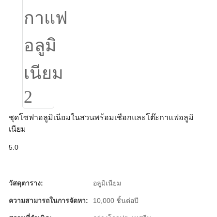
Slovenčina
Српски
Точики
Shqip
Қазақ Тілі
Bosanski
ชุดโซฟาอลูมิเนียมในสวนพร้อมเชือกและโต๊ะกาแฟอลูมิ
เนียม
italiano
5.0
Кыргызча
Lëtzebuergesch
วัสดุตาราง:
อลูมิเนียม
Magyar
ความสามารถในการจัดหา:
10,000 ชิ้นต่อปี
हिन्दी