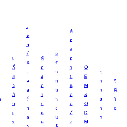
English
เ
Ōlelo Hawaiʻi
ห้
ฟ
อ
Faasamoa
อ
ง
Maltese
ร์
ค
เ
ห้
อ
นิ
รั
Español
กี่
อ
า
O
เ
ว
ข่
Galego
ย
ง
บ
E
จ
ก
า
วี
ว
อ
แ
M
Português
อ
ล
ว
ดี
กั
า
ด
&
Frysk
m
ร์
า
ส
โ
บ
บ
ด
O
ก
ง
า
อ
Nederlands
เ
แ
อั
D
ล
แ
ร
Gàidhlig
ร
ด
จ
M
า
จ้