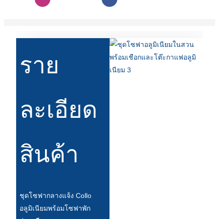
Беларуская
ਪੰਜਾਬੀ
বাংলা
ราย
dansk
മലയാളം
मराठी
ละเอียด
ಕನ್ನಡ
ગુજરાતી
สินค้า
ଓଡ଼ିଆ
Basa Jawa
bahasa Indonesia
ชุดโซฟากลางแจ้ง Collo
อลูมิเนียมพร้อมโซฟาพัก
Sundanese