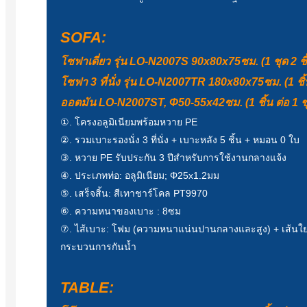
SOFA:
โซฟาเดี่ยว รุ่น LO-N2007S 90x80x75ซม. (1 ชุด 2 ชิ
โซฟา 3 ที่นั่ง รุ่น LO-N2007TR 180x80x75ซม. (1 ชิ้น
ออตมัน LO-N2007ST, Φ50-55x42ซม. (1 ชิ้น ต่อ 1 ช
①. โครงอลูมิเนียมพร้อมหวาย PE
②. รวมเบาะรองนั่ง 3 ที่นั่ง + เบาะหลัง 5 ชิ้น + หมอน 0 ใบ
③. หวาย PE รับประกัน 3 ปีสำหรับการใช้งานกลางแจ้ง
④. ประเภทท่อ: อลูมิเนียม; Φ25x1.2มม
⑤. เสร็จสิ้น: สีเทาชาร์โคล PT9970
⑥. ความหนาของเบาะ : 8ซม
⑦. ไส้เบาะ: โฟม (ความหนาแน่นปานกลางและสูง) + เส้นใย
กระบวนการกันน้ำ
TABLE: