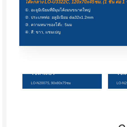
โต๊ะกลาง LO-U3322C, 120x70x45ซม. (1 ชิ้น ต่อ 1 ช
①. อะลูมิเนียมที่มีมุมโค้งมนขนาดใหญ่
②. ประเภทท่อ: อลูมิเนียม dia32x1.2mm
③. ความหนาของโต๊ะ: 5มม
④. สี: ขาว, แชมเปญ
โซฟาเดี่ยว
โซฟา 
LO-N2007S, 90x80x75ซม
LO-N2