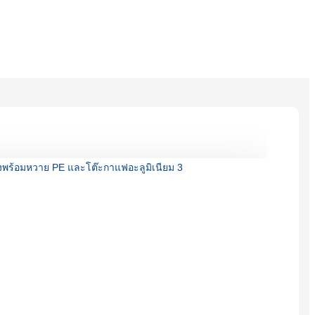
Burmese
Sesotho
čeština
ภาษาไทย
norsk
Afrikaans
latviešu valoda‎
ქართველი
Xhosa
Latin
Hausa