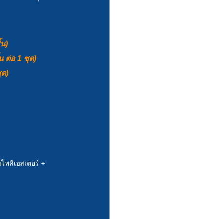
้น)
 ต่อ 1 ชุด)
ุด)
โพลีเอสเตอร์ +