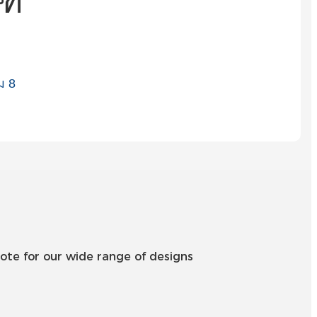
ฑ์
Íslenska
Hrvatski
Македонски
سنڌي
русский
اردو
יידיש
Українська
தமிழ்
ote for our wide range of designs
български
తెలుగు