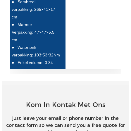
●
Sambreel
Íslenska
verpakking: 265×41×17
cm
Hrvatski
●
Marmer
Македонски
Verpakking: 47×47×6,5
cm
سنڌي
●
Watertenk
русский
verpakking: 103*53*32Nm
●
Enkel volume: 0.34
اردو
יידיש
Українська
தமிழ்
Kom In Kontak Met Ons
български
just leave your email or phone number in the
తెలుగు
contact form so we can send you a free quote for