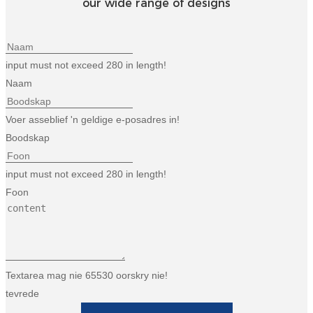
our wide range of designs
Беларуская
ਪੰਜਾਬੀ
বাংলা
input must not exceed 280 in length!
Naam
dansk
മലയാളം
Voer asseblief 'n geldige e-posadres in!
Boodskap
मराठी
ಕನ್ನಡ
input must not exceed 280 in length!
Foon
ગુજરાતી
ଓଡ଼ିଆ
Basa Jawa
Textarea mag nie 65530 oorskry nie!
bahasa Indonesia
tevrede
Sundanese