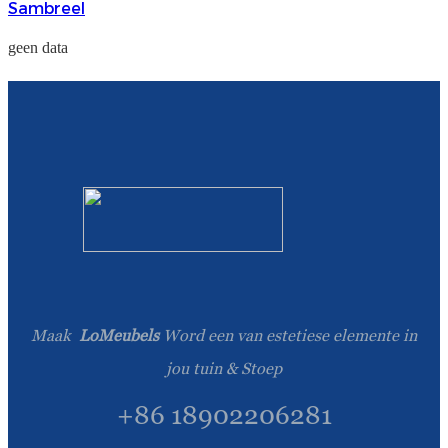
Sambreel
Esperanto
geen data
Hmong
नेपाली
Maak
LoMeubels
Word een van estetiese elemente in
jou tuin & Stoep
+86 18902206281