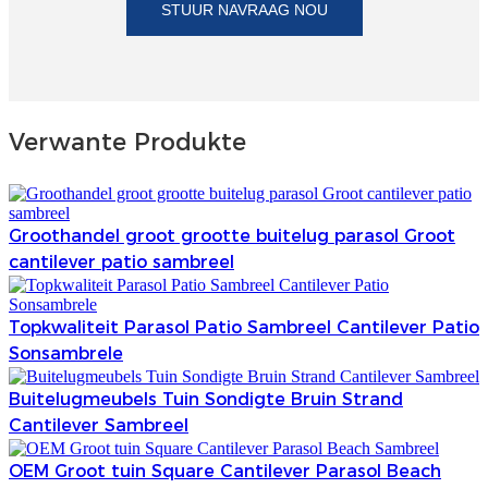
STUUR NAVRAAG NOU
Türkçe
فارسی
հայերեն
Verwante Produkte
Azərbaycan
עִבְרִית
Groothandel groot grootte buitelug parasol Groot
Kurmancî
cantilever patio sambreel
العربية
Topkwaliteit Parasol Patio Sambreel Cantilever Patio
O'zbek
Sonsambrele
繁體中文
Buitelugmeubels Tuin Sondigte Bruin Strand
中文
Cantilever Sambreel
ئۇيغۇرچە
OEM Groot tuin Square Cantilever Parasol Beach