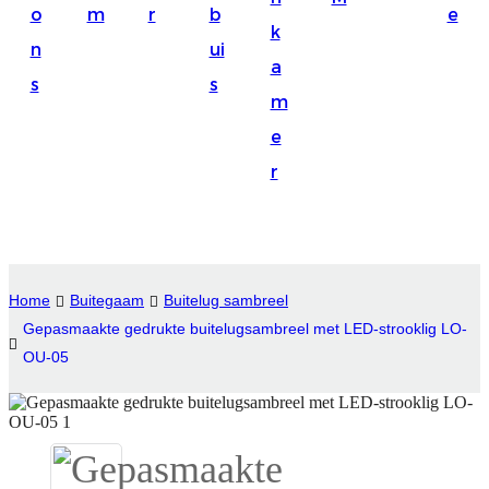
o
m
r
b
e
Suomi
k
n
ui
lietuvių
a
s
s
m
svenska
e
Eesti
r
Gaeilgenah
Polski
한국어
Home
Buitegaam
Buitelug sambreel
Malagasy fiteny
Gepasmaakte gedrukte buitelugsambreel met LED-strooklig LO-
OU-05
Corsu
èdè Yorùbá
Tiếng Việt
Монгол