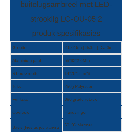
Română
Kiswahili
ខ្មែរ
produk spesifikasies
日语
Grootte:
2,5x2,5m | 3x3m | Dia 3m
Maori
Aluminium paal:
55*83*2.0Mm.
Deutsch
සිංහල
Ribbe Grootte:
14*25*1mm*8
Català
Teks:
250g Polyester
Bahasa Melayu
Funksie:
360 grade rotasie
Cymraeg
Operasie:
Handslinger
پښتو
60 KG Marmer
Basis (kies as jou aanvra
Ελληνικά