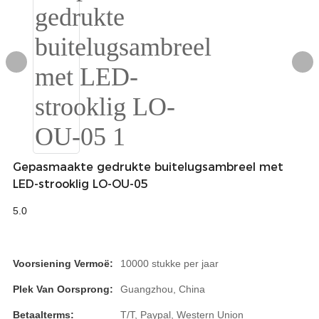
Igbo
አማርኛ
Pilipino
français
Af Soomaali
Gepasmaakte gedrukte buitelugsambreel met
Shona
LED-strooklig LO-OU-05
Sugbuanon
5.0
Euskara
ລາວ
Voorsiening Vermoë:
10000 stukke per jaar
Zulu
Plek Van Oorsprong:
Guangzhou, China
Slovenščina
Betaalterms:
T/T, Paypal, Western Union