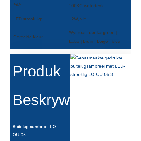
ag):
100KG watertenk
Slovenčina
LED strook lig:
12W, wit
Српски
Wynrooi | donkergroen |
Точики
Gereelde kleur
kakie | bruin | beige | blou
Shqip
Қазақ Тілі
Produk
Bosanski
italiano
Beskrywing
Кыргызча
Lëtzebuergesch
Magyar
Buitelug sambreel-LO-
OU-05
हिन्दी