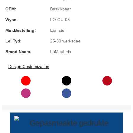
Burmese
OEM:
Beskikbaar
Sesotho
Wyse:
LO-OU-05
Min.Bestelling:
Een stel
čeština
Lei Tyd:
25-30 werksdae
ภาษาไทย
Brand Naam:
LoMeubels
norsk
Afrikaans
Design Customization
latviešu valoda‎
ქართველი
Xhosa
Latin
Hausa