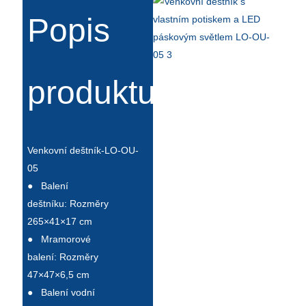
Íslenska
Popis
Hrvatski
Македонски
produktu
سنڌي
русский
اردو
Venkovní deštník-LO-OU-
05
יידיש
●
Balení
Українська
deštníku: Rozměry
265×41×17 cm
தமிழ்
●
Mramorové
български
balení: Rozměry
47×47×6,5 cm
తెలుగు
●
Balení vodní