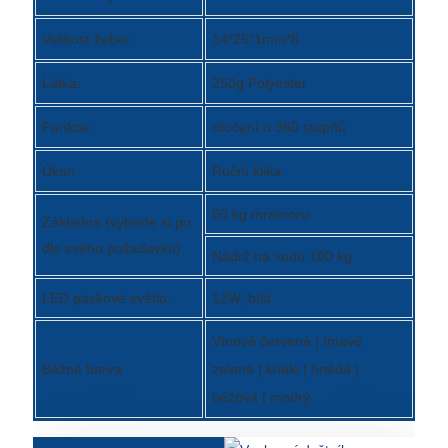
Slovenčina
Velikost žeber:
14*25*1mm*8
Српски
Látka:
250g Polyester
Точики
Funkce:
otočení o 360 stupňů
Shqip
Úkon:
Ruční klika
Қазақ Тілі
60 kg mramoru
Základna (vyberte si po
Bosanski
dle svého požadavku):
Nádrž na vodu 100 kg
italiano
LED páskové světlo:
12W, bílá
Кыргызча
Vínově červené | tmavě
Lëtzebuergesch
Běžná barva
zelená | khaki | hnědá |
Magyar
béžová | modrý
हिन्दी