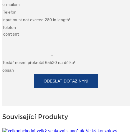
e-mailem
Türkçe
input must not exceed 280 in length!
فارسی
Telefon
հայերեն
Azərbaycan
עִבְרִית
Textář nesmí překročit 65530 na délku!
Kurmancî
obsah
العربية
ODESLAT DOTAZ NYNÍ
O'zbek
繁體中文
中文
Související Produkty
ئۇيغۇرچە