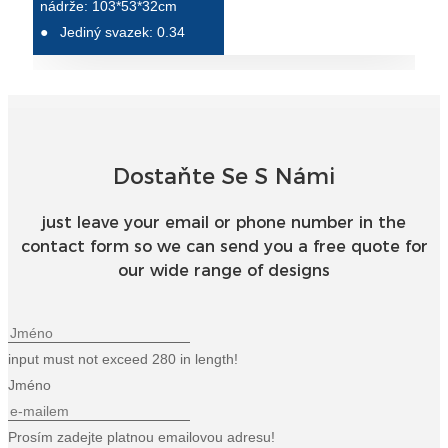
Беларуская
nádrže: 103*53*32cm
●
Jediný svazek: 0.34
ਪੰਜਾਬੀ
বাংলা
dansk
മലയാളം
Dostaňte Se S Námi
मराठी
just leave your email or phone number in the
ಕನ್ನಡ
contact form so we can send you a free quote for
our wide range of designs
ગુજરાતી
ଓଡ଼ିଆ
Basa Jawa
input must not exceed 280 in length!
Jméno
bahasa Indonesia
Prosím zadejte platnou emailovou adresu!
Sundanese