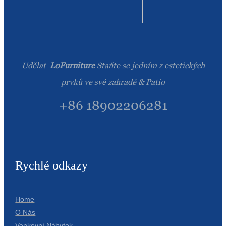
Udělat
LoFurniture
Staňte se jedním z estetických
prvků ve své zahradě & Patio
+86 18902206281
Rychlé odkazy
Home
O Nás
Venkovní Nábytek