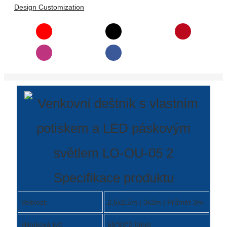
Română
Design Customization
Kiswahili
ខ្មែរ
日语
Maori
Deutsch
සිංහල
Català
Bahasa Melayu
Specifikace produktu
Cymraeg
Velikost:
2,5x2,5m | 3x3m | Průměr 3m
پښتو
Ελληνικά
Hliníková tyč:
55*83*2.0mm