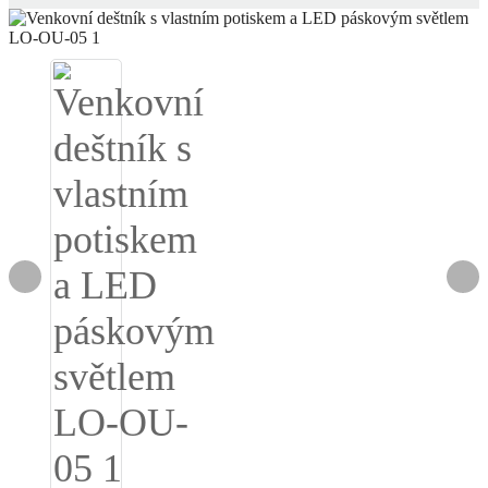
Igbo
አማርኛ
Pilipino
français
Af Soomaali
Shona
Sugbuanon
Euskara
ລາວ
Zulu
Slovenščina