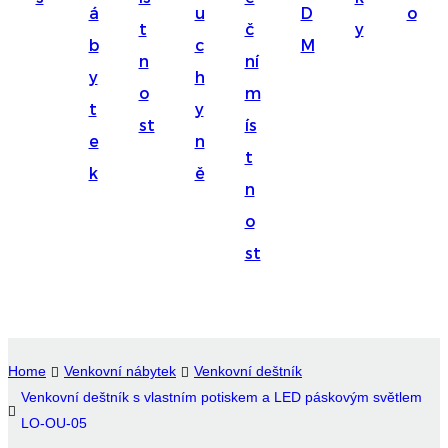
á
u
D
o
Suomi
t
č
y
b
c
M
lietuvių
n
ní
y
h
o
m
svenska
t
y
st
ís
Eesti
e
n
t
Gaeilgenah
k
ě
n
Polski
o
한국어
st
Malagasy fiteny
Corsu
èdè Yorùbá
Home
Venkovní nábytek
Venkovní deštník
Venkovní deštník s vlastním potiskem a LED páskovým světlem
Tiếng Việt
LO-OU-05
Монгол