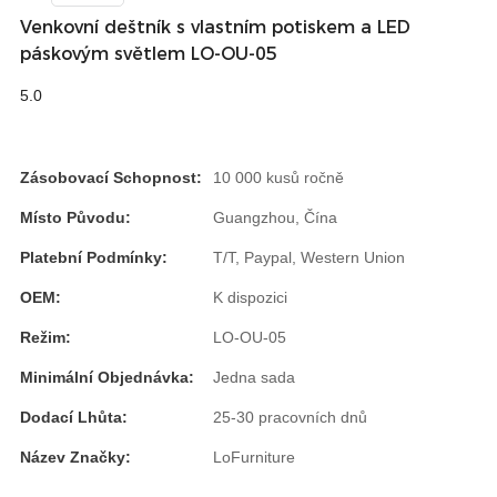
Venkovní deštník s vlastním potiskem a LED
Burmese
páskovým světlem LO-OU-05
Sesotho
5.0
čeština
ภาษาไทย
Zásobovací Schopnost:
10 000 kusů ročně
norsk
Místo Původu:
Guangzhou, Čína
Afrikaans
Platební Podmínky:
T/T, Paypal, Western Union
latviešu valoda‎
OEM:
K dispozici
ქართველი
Režim:
LO-OU-05
Xhosa
Minimální Objednávka:
Jedna sada
Dodací Lhůta:
25-30 pracovních dnů
Latin
Název Značky:
LoFurniture
Hausa