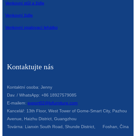
Venkovní stůl a židle
Venkovní židle
Venkovní opalovací lehátko
Kontaktujte nás
Kontaktní osoba: Jenny
Dav. / WhatsApp: +86 18927579085
E-mailem:
export02@lofurniture.com
Kancelář: 13th Floor, West Tower of Gome-Smart City, Pazhou
Avenue, Haizhu District, Guangzhou
Továrna: Lianxin South Road, Shunde District, Foshan, Čína