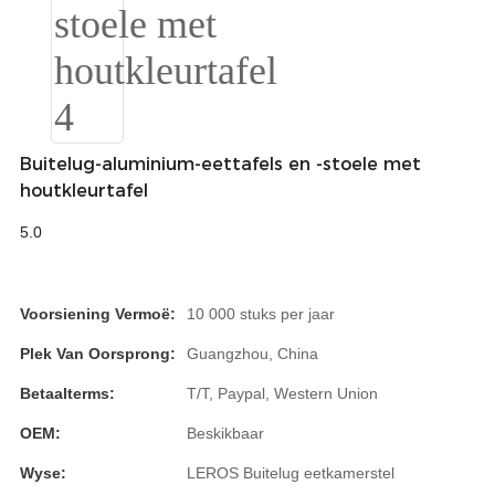
Română
Kiswahili
ខ្មែរ
日语
Buitelug-aluminium-eettafels en -stoele met
Maori
houtkleurtafel
Deutsch
5.0
සිංහල
Voorsiening Vermoë:
10 000 stuks per jaar
Català
Plek Van Oorsprong:
Guangzhou, China
Bahasa Melayu
Betaalterms:
T/T, Paypal, Western Union
Cymraeg
OEM:
Beskikbaar
پښتو
Wyse:
LEROS Buitelug eetkamerstel
Ελληνικά