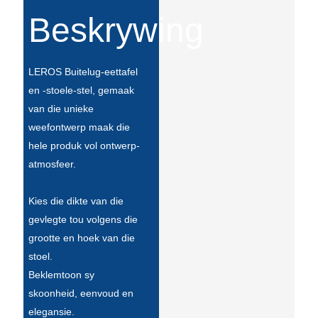
Íslenska
Beskrywing
Hrvatski
Македонски
LEROS Buitelug-eettafel
en -stoele-stel, gemaak
سنڌي
van die unieke
русский
weefontwerp maak die
hele produk vol ontwerp-
اردو
atmosfeer.
יידיש
Kies die dikte van die
Українська
gevlegte tou volgens die
தமிழ்
grootte en hoek van die
stoel.
български
Beklemtoon sy
తెలుగు
skoonheid, eenvoud en
elegansie.