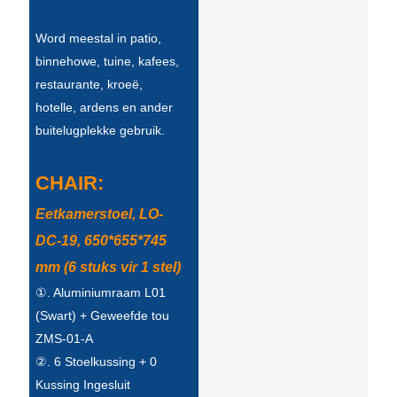
Беларуская
Word meestal in patio,
ਪੰਜਾਬੀ
binnehowe, tuine, kafees,
বাংলা
restaurante, kroeë,
hotelle, ardens en ander
dansk
buitelugplekke gebruik.
മലയാളം
मराठी
CHAIR:
ಕನ್ನಡ
Eetkamerstoel, LO-
DC-19, 650*655*745
ગુજરાતી
mm (6 stuks vir 1 stel)
ଓଡ଼ିଆ
①. Aluminiumraam L01
(Swart) + Geweefde tou
Basa Jawa
ZMS-01-A
bahasa Indonesia
②. 6 Stoelkussing + 0
Kussing Ingesluit
Sundanese