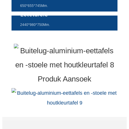
Esperanto
650*655*745Mm.
Eetetafele
Hmong
2440*980*750Mm.
नेपाली
Produk Aansoek