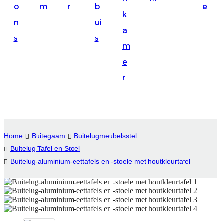
o
m
r
b
e
Suomi
k
n
ui
lietuvių
a
s
s
m
svenska
e
Eesti
r
Gaeilgenah
Polski
한국어
Home
Buitegaam
Buitelugmeubelsstel
Malagasy fiteny
Buitelug Tafel en Stoel
Buitelug-aluminium-eettafels en -stoele met houtkleurtafel
Corsu
èdè Yorùbá
Tiếng Việt
Монгол