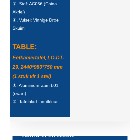
③. Stof: AC056 (China
Türkçe
Akriel)
④. Vulsel: Vinnige Droë
فارسی
Skuim
հայերեն
TABLE:
Azərbaycan
Eetkamertafel, LO-DT-
עִבְרִית
29, 2440*980*750 mm
Kurmancî
(1 stuk vir 1 stel)
العربية
①. Aluminiumraam L01
(swart)
O'zbek
②. Tafelblad: houtkleur
繁體中文
中文
ئۇيغۇرچە
tuintafel en stoele