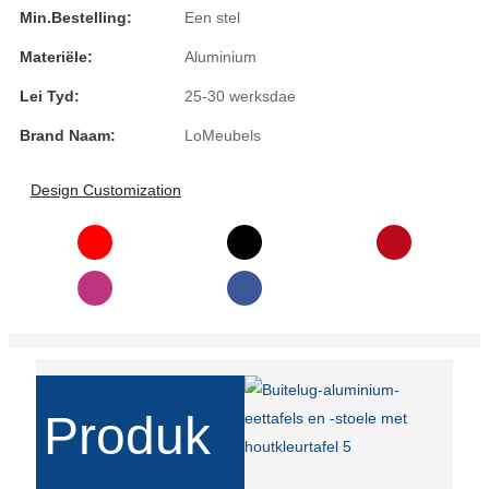
Min.Bestelling:
Een stel
Slovenčina
Materiële:
Aluminium
Српски
Lei Tyd:
25-30 werksdae
Точики
Brand Naam:
LoMeubels
Shqip
Design Customization
Қазақ Тілі
Bosanski
italiano
Кыргызча
Lëtzebuergesch
Produk
Magyar
हिन्दी