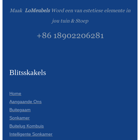
Maak
LoMeubels
Word een van estetiese elemente in
jou tuin & Stoep
+86 18902206281
Blitsskakels
Home
Aangaande Ons
Buitegaam
Sonkamer
Buitelug Kombuis
Intelligente Sonkamer