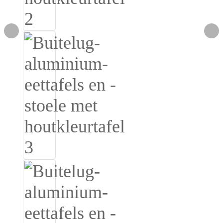
Burmese
Sesotho
čeština
ภาษาไทย
norsk
Afrikaans
latviešu valoda‎
ქართველი
Xhosa
Latin
Hausa