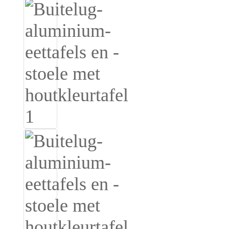
Igbo
አማርኛ
Pilipino
français
Af Soomaali
Shona
Sugbuanon
Euskara
ລາວ
Zulu
Slovenščina