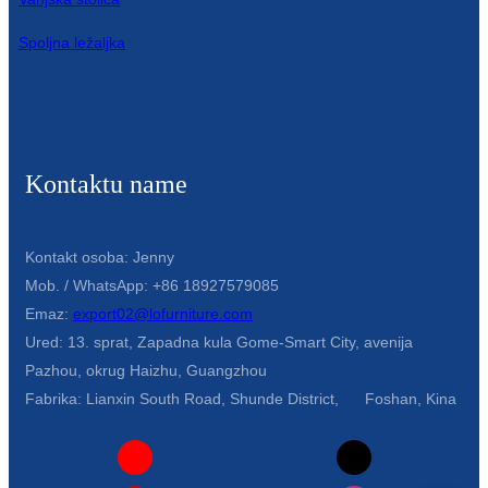
Slovenčina
Spoljna ležaljka
Српски
Точики
Shqip
Kontaktu name
Қазақ Тілі
Bosanski
Kontakt osoba: Jenny
Mob. / WhatsApp: +86 18927579085
italiano
Emaz:
export02@lofurniture.com
Кыргызча
Ured: 13. sprat, Zapadna kula Gome-Smart City, avenija
Pazhou, okrug Haizhu, Guangzhou
Lëtzebuergesch
Fabrika: Lianxin South Road, Shunde District, Foshan, Kina
Magyar
हिन्दी