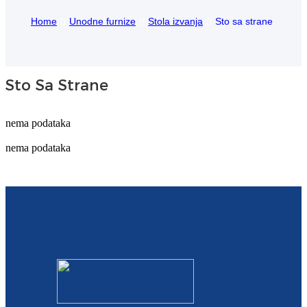
Home
Unodne furnize
Stola izvanja
Sto sa strane
Igbo
አማርኛ
Pilipino
Sto Sa Strane
français
nema podataka
Af Soomaali
nema podataka
Shona
Sugbuanon
Euskara
ລາວ
Zulu
Slovenščina