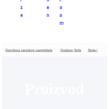
Suomi
z
e
o
lietuvių
e
n
o
m
svenska
Eesti
Gaeilgenah
Garnitura vanjskog namještaja
Outdoor Sofa
Stola izvanja
Polski
한국어
Malagasy fiteny
Corsu
Proizvod
èdè Yorùbá
Tiếng Việt
Монгол