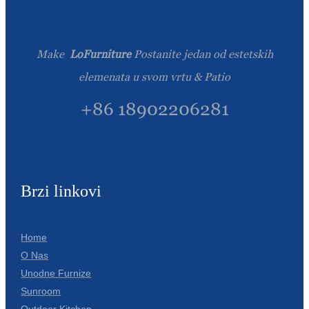
Burmese
Sesotho
Make
LoFurniture
Postanite jedan od estetskih
čeština
elemenata u svom vrtu & Patio
ภาษาไทย
+86 18902206281
norsk
Afrikaans
latviešu valoda‎
Brzi linkovi
ქართველი
Xhosa
Home
O Nas
Latin
Unodne Furnize
Hausa
Sunroom
Outdoor Kitchen