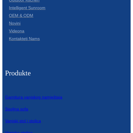
Română
Intelligent Sunroom
Kiswahili
OEM & ODM
Novini
ខ្មែរ
Videona
日语
Kontakteti Nams
Maori
Deutsch
Produkte
සිංහල
Català
Bahasa Melayu
Garnitura vanjskog namještaja
Cymraeg
Spoljna sofa
پښتو
Vanjski stol i stolica
Ελληνικά
Vanjska stolica