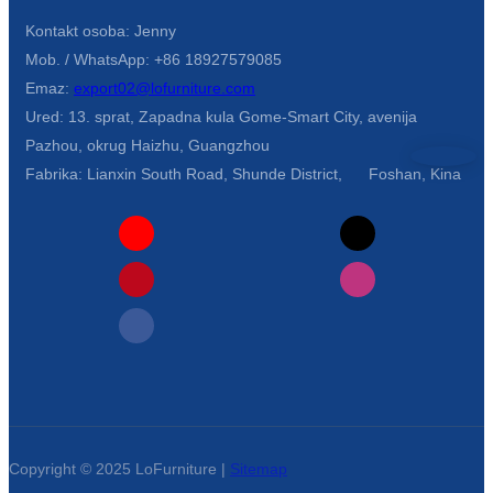
Kontakt osoba: Jenny
Türkçe
Mob. / WhatsApp: +86 18927579085
فارسی
Emaz:
export02@lofurniture.com
Ured: 13. sprat, Zapadna kula Gome-Smart City, avenija
հայերեն
Pazhou, okrug Haizhu, Guangzhou
Azərbaycan
Fabrika: Lianxin South Road, Shunde District, Foshan, Kina
עִבְרִית
Kurmancî
العربية
O'zbek
繁體中文
中文
ئۇيغۇرچە
Copyright © 2025 LoFurniture |
Sitemap