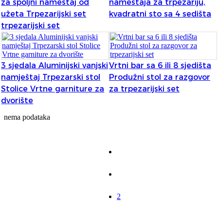
za spoljni nameštaj od
nameštaja za trpezariju,
Română
užeta Trpezarijski set
kvadratni sto sa 4 sedišta
Kiswahili
trpezarijski set
ខ្មែរ
日语
3 sjedala Aluminijski vanjski
Vrtni bar sa 6 ili 8 sjedišta
namještaj Trpezarski stol
Produžni stol za razgovor
Maori
Stolice Vrtne garniture za
za trpezarijski set
dvorište
Deutsch
nema podataka
සිංහල
Català
Bahasa Melayu
1
Cymraeg
2
پښتو
Ελληνικά