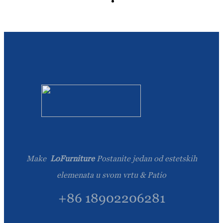
Slovenčina
Српски
Точики
Shqip
Қазақ Тілі
Bosanski
italiano
Кыргызча
Make
LoFurniture
Postanite jedan od estetskih
Lëtzebuergesch
elemenata u svom vrtu & Patio
Magyar
+86 18902206281
हिन्दी