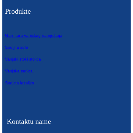
Беларуская
Produkte
ਪੰਜਾਬੀ
বাংলা
Garnitura vanjskog namještaja
dansk
Spoljna sofa
മലയാളം
Vanjski stol i stolica
मराठी
ಕನ್ನಡ
Vanjska stolica
Spoljna ležaljka
ગુજરાતી
ଓଡ଼ିଆ
Basa Jawa
bahasa Indonesia
Kontaktu name
Sundanese