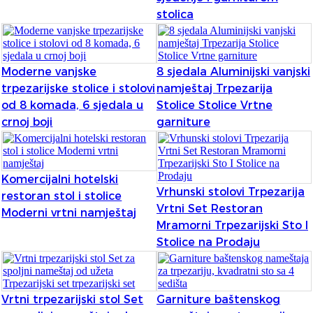
stolica
Burmese
Sesotho
Moderne vanjske
8 sjedala Aluminijski vanjski
čeština
trpezarijske stolice i stolovi
namještaj Trpezarija
ภาษาไทย
od 8 komada, 6 sjedala u
Stolice Stolice Vrtne
crnoj boji
garniture
norsk
Afrikaans
Komercijalni hotelski
latviešu valoda‎
Vrhunski stolovi Trpezarija
restoran stol i stolice
Vrtni Set Restoran
ქართველი
Moderni vrtni namještaj
Mramorni Trpezarijski Sto I
Xhosa
Stolice na Prodaju
Latin
Hausa
Vrtni trpezarijski stol Set
Garniture baštenskog