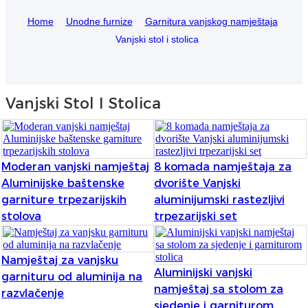
Home
Unodne furnize
Garnitura vanjskog namještaja
Igbo
Vanjski stol i stolica
አማርኛ
Pilipino
Vanjski Stol I Stolica
français
Af Soomaali
Shona
Moderan vanjski namještaj
8 komada namještaja za
Aluminijske baštenske
dvorište Vanjski
Sugbuanon
garniture trpezarijskih
aluminijumski rastezljivi
stolova
trpezarijski set
Euskara
ລາວ
Namještaj za vanjsku
Zulu
Aluminijski vanjski
garnituru od aluminija na
namještaj sa stolom za
razvlačenje
Slovenščina
sjedenje i garniturom