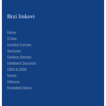
Íslenska
Hrvatski
Brzi linkovi
Македонски
Home
سنڌي
O Nas
русский
Unodne Furnize
Sunroom
اردو
Outdoor Kitchen
יידיש
Intelligent Sunroom
OEM & ODM
Українська
Novini
தமிழ்
Videona
Kontakteti Nams
български
తెలుగు