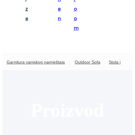
Suomi
z
e
o
lietuvių
e
n
o
m
svenska
Eesti
Gaeilgenah
Garnitura vanjskog namještaja
Outdoor Sofa
Stola izvanja
Polski
한국어
Malagasy fiteny
Corsu
Proizvod
èdè Yorùbá
Tiếng Việt
Монгол