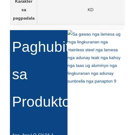
Karakter
sa
KD
pagpadala
Paghubit
sa
Produkto
Ang Ang LO-CY-04-1