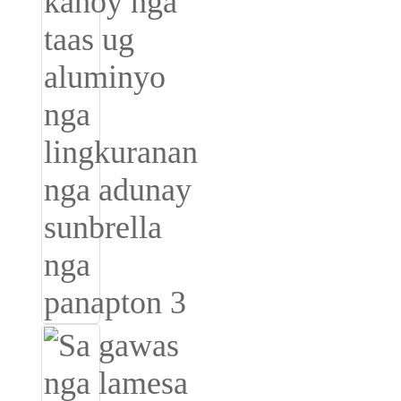
Беларуская
ਪੰਜਾਬੀ
বাংলা
dansk
മലയാളം
मराठी
ಕನ್ನಡ
ગુજરાતી
ଓଡ଼ିଆ
Basa Jawa
bahasa Indonesia
Sundanese