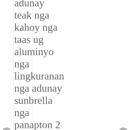
Slovenčina
Српски
Точики
Shqip
Қазақ Тілі
Bosanski
italiano
Кыргызча
Lëtzebuergesch
Magyar
हिन्दी