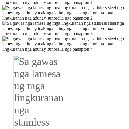
Igbo
አማርኛ
Pilipino
français
Af Soomaali
Shona
Sugbuanon
Euskara
ລາວ
Zulu
Slovenščina