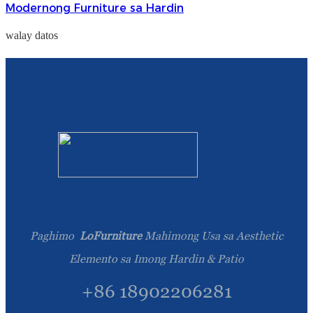
Modernong Furniture sa Hardin
walay datos
Paghimo
LoFurniture
Mahimong Usa sa Aesthetic
Elemento sa Imong Hardin & Patio
+86 18902206281