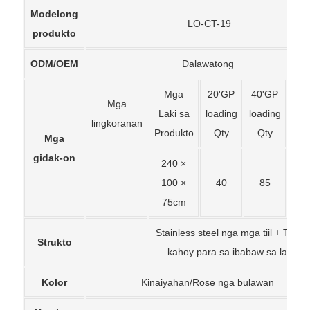
Modelong
LO-CT-19
produkto
ODM/OEM
Dalawatong
Mga
20'GP
40'GP
40
Mga
Laki sa
loading
loading
loa
lingkoranan
Produkto
Qty
Qty
Q
Mga
gidak-on
240 ×
100 ×
40
85
9
75cm
Stainless steel nga mga tiil + Teak 
Strukto
kahoy para sa ibabaw sa lames
Kolor
Kinaiyahan/Rose nga bulawan