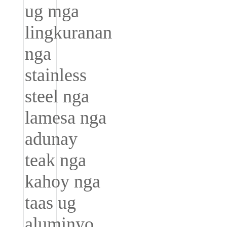
Türkçe
فارسی
հայերեն
Azərbaycan
עִבְרִית
Kurmancî
العربية
O'zbek
繁體中文
中文
ئۇيغۇرچە