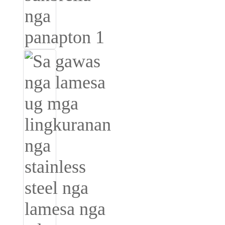
Română
Kiswahili
ខ្មែរ
日语
Maori
Deutsch
සිංහල
Català
Bahasa Melayu
Cymraeg
پښتو
Ελληνικά