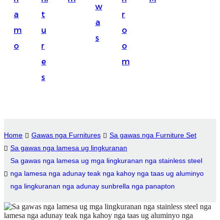
w
Suomi
a
t
r
a
lietuvių
m
u
o
s
o
r
o
svenska
e
m
Eesti
s
Gaeilgenah
Polski
한국어
Home
Gawas nga Furnitures
Sa gawas nga Furniture Set
Malagasy fiteny
Sa gawas nga lamesa ug lingkuranan
Sa gawas nga lamesa ug mga lingkuranan nga stainless steel
Corsu
nga lamesa nga adunay teak nga kahoy nga taas ug aluminyo
èdè Yorùbá
nga lingkuranan nga adunay sunbrella nga panapton
Tiếng Việt
Монгол