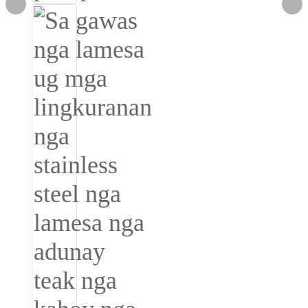
Íslenska
Hrvatski
Македонски
سنڌي
русский
اردو
יידיש
Українська
தமிழ்
български
తెలుగు