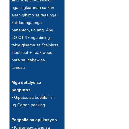
nga lingkuranan sa kan-
anan gihimo sa taas nga
kalidad nga mga
panapton, ug ang Ang
LO-CT-19 nga dining
table ginama sa Stainless
steel feet + Teak wood
para sa ibabaw sa
lamesa
Mga detalye sa
pagputos
• Giputos sa bubble film
ug Carton packing
Pagpaila sa aplikasyon
• Kini angay alang sa