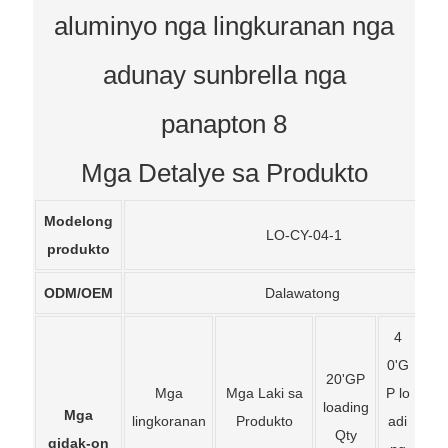
Mga Detalye sa Produkto
Modelong
LO-CY-04-1
produkto
ODM/OEM
Dalawatong
4
0'G
20'GP
40
Mga
Mga Laki sa
P lo
loading
loa
Mga
lingkoranan
Produkto
adi
Qty
Q
gidak-on