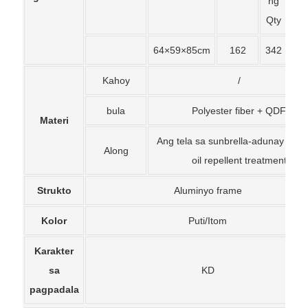
ng
Qty
64×59×85cm
162
342
3
Kahoy
/
bula
Polyester fiber + QDF
Materi
Ang tela sa sunbrella-adunay tubi
Along
oil repellent treatment
Strukto
Aluminyo frame
Kolor
Puti/Itom
Karakter
sa
KD
pagpadala