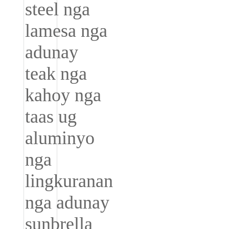
Burmese
Sesotho
čeština
ภาษาไทย
norsk
Afrikaans
latviešu valoda‎
ქართველი
Xhosa
Latin
Hausa