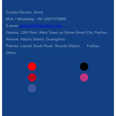
Contact Person: Jenny
Mob. / WhatsApp: +86 18927579085
E-emal:
export02@lofurniture.com
Opisina: 13th Floor, West Tower sa Gome-Smart City, Pazhou
Avenue, Haizhu District, Guangzhou
Pabrika: Lianxin South Road, Shunde District, Foshan,
China