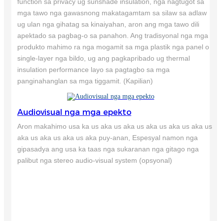
function sa privacy ug sunshade insulation, nga nagtugot sa
mga tawo nga gawasnong makatagamtam sa silaw sa adlaw
ug ulan nga gihatag sa kinaiyahan, aron ang mga tawo dili
apektado sa pagbag-o sa panahon. Ang tradisyonal nga mga
produkto mahimo ra nga mogamit sa mga plastik nga panel o
single-layer nga bildo, ug ang pagkapribado ug thermal
insulation performance layo sa pagtagbo sa mga
panginahanglan sa mga tiggamit. (Kapilian)
Audiovisual nga mga epekto
Aron makahimo usa ka us aka us aka us aka us aka us aka us
aka us aka us aka us aka puy-anan, Espesyal namon nga
gipasadya ang usa ka taas nga sukaranan nga gitago nga
palibut nga stereo audio-visual system (opsyonal)