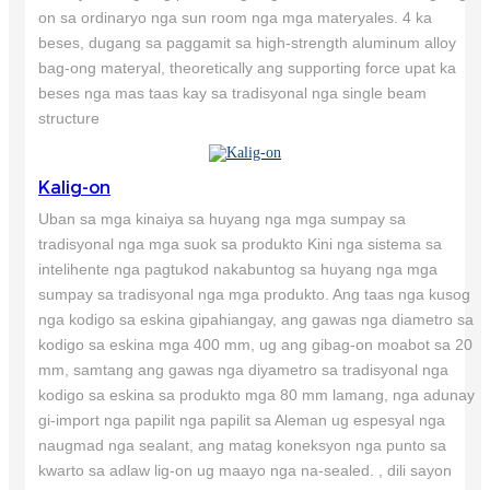
on sa ordinaryo nga sun room nga mga materyales. 4 ka
beses, dugang sa paggamit sa high-strength aluminum alloy
bag-ong materyal, theoretically ang supporting force upat ka
beses nga mas taas kay sa tradisyonal nga single beam
structure
Kalig-on
Uban sa mga kinaiya sa huyang nga mga sumpay sa
tradisyonal nga mga suok sa produkto Kini nga sistema sa
intelihente nga pagtukod nakabuntog sa huyang nga mga
sumpay sa tradisyonal nga mga produkto. Ang taas nga kusog
nga kodigo sa eskina gipahiangay, ang gawas nga diametro sa
kodigo sa eskina mga 400 mm, ug ang gibag-on moabot sa 20
mm, samtang ang gawas nga diyametro sa tradisyonal nga
kodigo sa eskina sa produkto mga 80 mm lamang, nga adunay
gi-import nga papilit nga papilit sa Aleman ug espesyal nga
naugmad nga sealant, ang matag koneksyon nga punto sa
kwarto sa adlaw lig-on ug maayo nga na-sealed. , dili sayon ​​