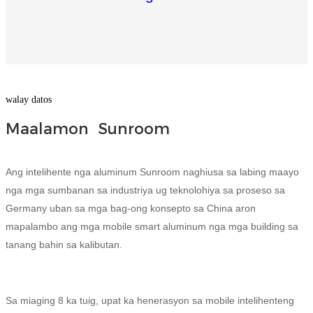
Igbo
አማርኛ
Pilipino
walay datos
français
Maalamon Sunroom
Af Soomaali
Shona
Ang intelihente nga aluminum Sunroom naghiusa sa labing maayo
nga mga sumbanan sa industriya ug teknolohiya sa proseso sa
Sugbuanon
Germany uban sa mga bag-ong konsepto sa China aron
Euskara
mapalambo ang mga mobile smart aluminum nga mga building sa
tanang bahin sa kalibutan.
ລາວ
Zulu
Sa miaging 8 ka tuig, upat ka henerasyon sa mobile intelihenteng
Slovenščina