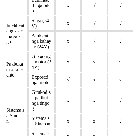
d nga bild
x
√
√
o
Suga (24
x
√
√
Intelihent
V)
eng siste
Ambient
ma sa su
nga kahay
x
√
√
ga
ag (24V)
Gitago ng
a motor (2
x
√
√
Pagbuka
4V)
s sa kury
ente
Exposed
√
x
x
nga motor
Gitukod-s
a palibot
x
x
√
nga tingo
g
Sistema s
a Sineha
Sistema s
n
x
x
√
a Sinehan
Sistema s