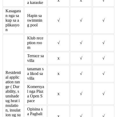
x
x
√
a karaoke
Kasagara
n nga sa
Hapin sa
kup sa a
swimmin
√
√
√
plikasyo
g pool
n
Klub rece
ption roo
√
√
√
m
Terrace sa
x
√
√
villa
tanaman s
Residenti
a likod sa
x
√
√
al applic
villa
ation ran
ge ( Dur
Komersya
ability, s
l nga Plaz
x
√
√
unshade
a Open S
ug heat i
pace
nsulatio
Opisina s
n, insulat
a Pagbali
ion ug su
x
√
√