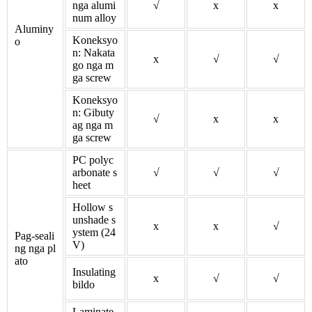
nga alumi
√
x
x
num alloy
Aluminy
Koneksyo
o
n: Nakata
x
√
√
go nga m
ga screw
Koneksyo
n: Gibuty
√
x
x
ag nga m
ga screw
PC polyc
arbonate s
√
√
√
heet
Hollow s
unshade s
x
x
√
ystem (24
Pag-seali
V)
ng nga pl
ato
Insulating
x
√
√
bildo
Laminate