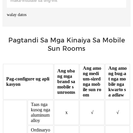
maka-insulate sa ting-init
walay datos
Pagtandi Sa Mga Kinaiya Sa Mobile
Sun Rooms
Ang amo
Ang amo
Ang uba
ng medi
ng bug-a
ng mga
Pag-configure ug apli
um-sized
t nga mo
brand sa
kasyon
nga mob
bile nga
mobile s
ile sun ro
kwarto s
unrooms
om
a adlaw
Taas nga
kusog nga
x
√
√
aluminum
alloy
Ordinaryo