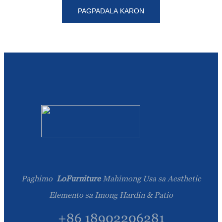
PAGPADALA KARON
Paghimo
LoFurniture
Mahimong Usa sa Aesthetic
Elemento sa Imong Hardin & Patio
+86 18902206281