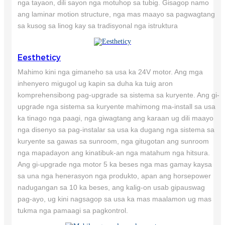
nga tayaon, dili sayon ​​nga motuhop sa tubig. Gisagop namo
ang laminar motion structure, nga mas maayo sa pagwagtang
sa kusog sa linog kay sa tradisyonal nga istruktura
Eestheticy
Mahimo kini nga gimaneho sa usa ka 24V motor. Ang mga
inhenyero migugol ug kapin sa duha ka tuig aron
komprehensibong pag-upgrade sa sistema sa kuryente. Ang gi-
upgrade nga sistema sa kuryente mahimong ma-install sa usa
ka tinago nga paagi, nga giwagtang ang karaan ug dili maayo
nga disenyo sa pag-instalar sa usa ka dugang nga sistema sa
kuryente sa gawas sa sunroom, nga gitugotan ang sunroom
nga mapadayon ang kinatibuk-an nga matahum nga hitsura.
Ang gi-upgrade nga motor 5 ka beses nga mas gamay kaysa
sa una nga henerasyon nga produkto, apan ang horsepower
nadugangan sa 10 ka beses, ang kalig-on usab gipauswag
pag-ayo, ug kini nagsagop sa usa ka mas maalamon ug mas
tukma nga pamaagi sa pagkontrol.