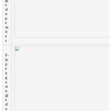
gl
e
Türkçe
sl
o
فارسی
p
e
հայերեն
se
ri
e
Azərbaycan
s
עִבְרִית
F-
Kurmancî
ty
p
العربية
e
n
O'zbek
g
a
繁體中文
si
n
中文
gl
e
sl
ئۇيغۇرچە
o