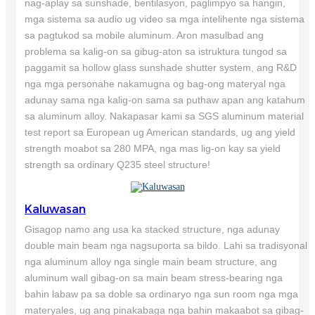
nag-aplay sa sunshade, bentilasyon, paglimpyo sa hangin,
mga sistema sa audio ug video sa mga intelihente nga sistema
sa pagtukod sa mobile aluminum. Aron masulbad ang
problema sa kalig-on sa gibug-aton sa istruktura tungod sa
paggamit sa hollow glass sunshade shutter system, ang R&D
nga mga personahe nakamugna og bag-ong materyal nga
adunay sama nga kalig-on sama sa puthaw apan ang katahum
sa aluminum alloy. Nakapasar kami sa SGS aluminum material
test report sa European ug American standards, ug ang yield
strength moabot sa 280 MPA, nga mas lig-on kay sa yield
strength sa ordinary Q235 steel structure!
Kaluwasan
Gisagop namo ang usa ka stacked structure, nga adunay
double main beam nga nagsuporta sa bildo. Lahi sa tradisyonal
nga aluminum alloy nga single main beam structure, ang
aluminum wall gibag-on sa main beam stress-bearing nga
bahin labaw pa sa doble sa ordinaryo nga sun room nga mga
materyales, ug ang pinakabaga nga bahin makaabot sa gibag-