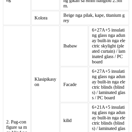
ng gikan sa 8mm hangtod 2.5m
m.
Beige nga pilak, kape, titanium g
Kolora
rey
6+27A+5 insulati
ng glass nga adun
ay built-in nga ele
Ibabaw
ctric skylight (ple
ated curtain) / lam
inated glass / PC
board
6+27A+5 insulati
ng glass nga adun
Klasipikasy
ay built-in nga ele
on
Facade
ctric blinds (blind
s) / laminated glas
s / PC board
6+21A+5 insulati
ng glass nga adun
ay built-in nga ele
kilid
2. Pag-con
ctric blinds (blind
figure sa m
s) / laminated glas