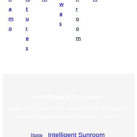
w
Suomi
a
t
r
a
lietuvių
m
u
o
s
o
r
o
svenska
e
m
Eesti
s
Gaeilgenah
Polski
한국어
Malagasy fiteny
Intelligent Sunroom
Corsu
GOOD THINGS TAKE TIME , AND OUR LUXE INTELLIGENT
èdè Yorùbá
RETRACTABLE PERGOLA WAS WORTH TO WAIT ...
Tiếng Việt
Intelligent Sunroom
Home
Монгол