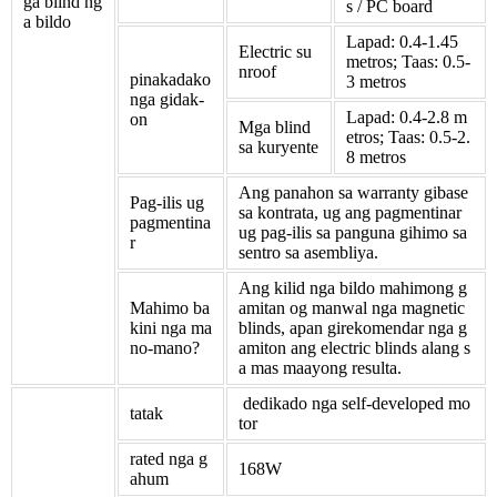
ga blind ng
s / PC board
a bildo
Lapad: 0.4-1.45
Electric su
metros; Taas: 0.5-
nroof
pinakadako
3 metros
nga gidak-
Lapad: 0.4-2.8 m
on
Mga blind
etros; Taas: 0.5-2.
sa kuryente
8 metros
Ang panahon sa warranty gibase
Pag-ilis ug
sa kontrata, ug ang pagmentinar
pagmentina
ug pag-ilis sa panguna gihimo sa
r
sentro sa asembliya.
Ang kilid nga bildo mahimong g
Mahimo ba
amitan og manwal nga magnetic
kini nga ma
blinds, apan girekomendar nga g
no-mano?
amiton ang electric blinds alang s
a mas maayong resulta.
dedikado nga self-developed mo
tatak
tor
rated nga g
168W
ahum