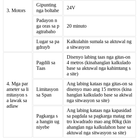
Gipunting
24V
3. Motors
nga boltahe
Padayon n
ga oras sa p
20 minuto
agtrabaho
Lugar sa pa
Kalkulahin sumala sa aktuwal ng
gdrayb
a sitwasyon
Disenyo labing taas nga gitas-on
Pagdili sa
4 metros (kinahanglan kalkulado
Taas
base sa aktuwal nga kahimtang s
a site)
4. Mga par
Ang labing kataas nga gitas-on sa
ameter sa li
Limitasyon
disenyo mao ang 15 metros (kina
mitasyon s
sa Span
hanglan kalkulado base sa aktwal
a lawak sa
nga sitwasyon sa site)
adlaw
Ang labing kataas nga kapasidad
Pagkarga s
sa pagdala sa pagkarga matag me
a hangin ug
tro kwadrado mao ang 80kg (kin
niyebe
ahanglan nga kalkulahon base sa
aktuwal nga sitwasyon sa site)