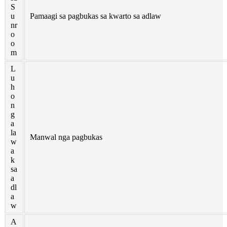
Română
S
u
Pamaagi sa pagbukas sa kwarto sa adlaw
Kiswahili
nr
o
o
ខ្មែរ
m
日语
L
u
Maori
h
o
Deutsch
n
g
a
සිංහල
la
Manwal nga pagbukas
w
Català
a
k
Bahasa Melayu
sa
a
Cymraeg
dl
a
پښتو
w
A
Ελληνικά