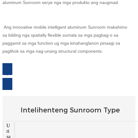
aluminum Sunroom serye nga mga produkto ang naugmad.
Burmese
Sesotho
Ang innovative mobile intelligent aluminum Sunroom makahimo
čeština
sa bilding nga spatially flexible sumala sa mga pagbag-o sa
paggamit sa mga function ug mga kinahanglanon pinaagi sa
ภาษาไทย
paglihok sa mga nag-unang structural components.
norsk
Afrikaans
PAGPANGITA KARON
latviešu valoda‎
ქართველი
Xhosa
Intelihenteng Sunroom Type
Latin
U
Hausa
ri
sa