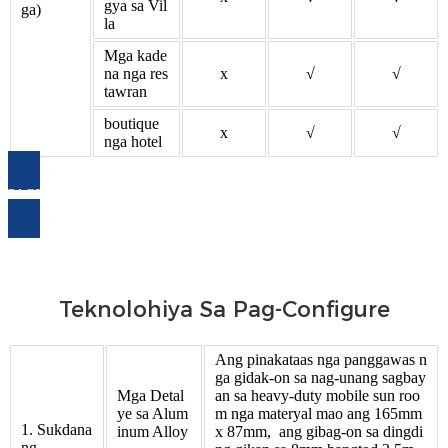
gya sa Vil
ga)
la
Mga kade
na nga res
x
√
√
tawran
boutique
x
√
√
nga hotel
PAGPANGITA KARON
Teknolohiya Sa Pag-Configure
Ang pinakataas nga panggawas n
ga gidak-on sa nag-unang sagbay
Mga Detal
an sa heavy-duty mobile sun roo
ye sa Alum
m nga materyal mao ang 165mm
1. Sukdana
inum Alloy
x 87mm, ang gibag-on sa dingdi
ng