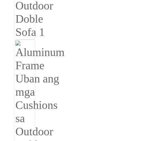
Burmese
Sesotho
čeština
ภาษาไทย
norsk
Afrikaans
latviešu valoda‎
ქართველი
Xhosa
Latin
Hausa