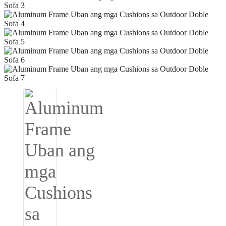
Igbo
አማርኛ
Pilipino
français
Af Soomaali
Shona
Sugbuanon
Euskara
ລາວ
Zulu
Slovenščina