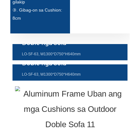
gilakip
③. Gibag-on sa Cushion:
8cm
Doble nga Sofa
LO-SF-63, W1300*D750*H640mm
Doble nga Sofa
LO-SF-63, W1300*D750*H640mm