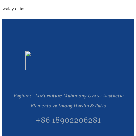
walay datos
Paghimo
LoFurniture
Mahimong Usa sa Aesthetic
Elemento sa Imong Hardin & Patio
+86 18902206281