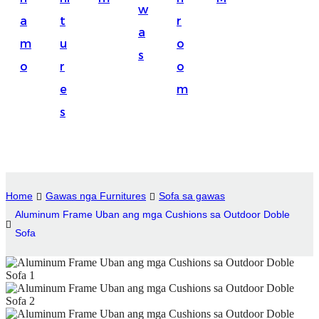
w
Suomi
a
t
r
a
lietuvių
m
u
o
s
o
r
o
svenska
e
m
Eesti
s
Gaeilgenah
Polski
한국어
Home
Gawas nga Furnitures
Sofa sa gawas
Malagasy fiteny
Aluminum Frame Uban ang mga Cushions sa Outdoor Doble
Sofa
Corsu
èdè Yorùbá
Tiếng Việt
Монгол