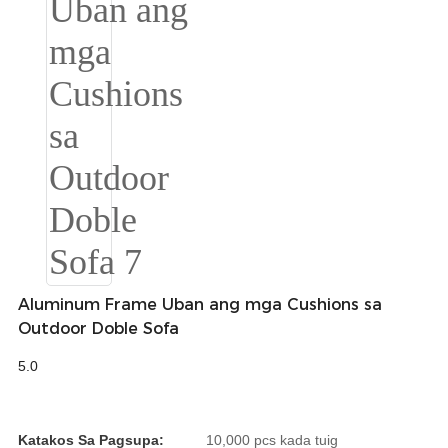
Türkçe
فارسی
հայերեն
Azərbaycan
עִבְרִית
Kurmancî
العربية
Aluminum Frame Uban ang mga Cushions sa
O'zbek
Outdoor Doble Sofa
繁體中文
5.0
中文
ئۇيغۇرچە
Katakos Sa Pagsupa:
10,000 pcs kada tuig