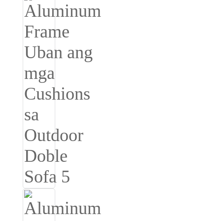
Íslenska
Hrvatski
Македонски
سنڌي
русский
اردو
יידיש
Українська
தமிழ்
български
తెలుగు