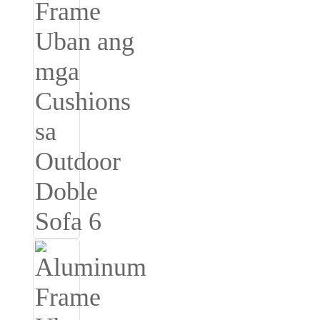
Беларуская
ਪੰਜਾਬੀ
বাংলা
dansk
മലയാളം
मराठी
ಕನ್ನಡ
ગુજરાતી
ଓଡ଼ିଆ
Basa Jawa
bahasa Indonesia
Sundanese