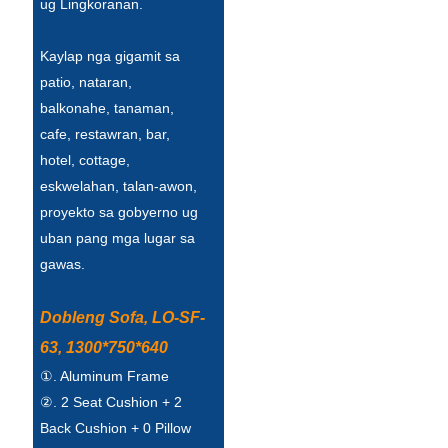
ug Lingkoranan.
Kaylap nga gigamit sa
patio, nataran,
balkonahe, tanaman,
cafe, restawran, bar,
hotel, cottage,
eskwelahan, talan-awon,
proyekto sa gobyerno ug
uban pang mga lugar sa
gawas.
Dobleng Sofa, LO-SF-
63, 1300*750*640
①. Aluminum Frame
②. 2 Seat Cushion + 2
Back Cushion + 0 Pillow