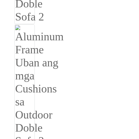
Română
Kiswahili
ខ្មែរ
日语
Maori
Deutsch
සිංහල
Català
Bahasa Melayu
Cymraeg
پښتو
Ελληνικά