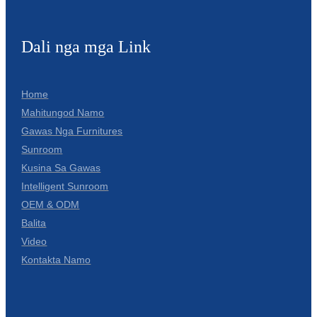
Dali nga mga Link
Home
Mahitungod Namo
Gawas Nga Furnitures
Sunroom
Kusina Sa Gawas
Intelligent Sunroom
OEM & ODM
Balita
Video
Kontakta Namo