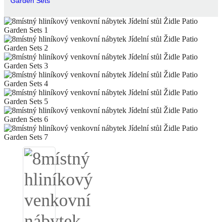
Garden Sets
Igbo
አማርኛ
Pilipino
français
Af Soomaali
Shona
Sugbuanon
Euskara
ລາວ
Zulu
Slovenščina