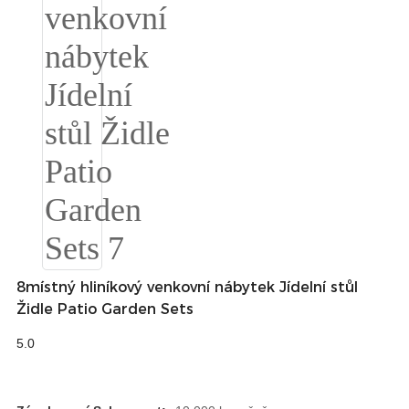
Türkçe
فارسی
հայերեն
Azərbaycan
עִבְרִית
Kurmancî
العربية
O'zbek
8místný hliníkový venkovní nábytek Jídelní stůl
Židle Patio Garden Sets
繁體中文
5.0
中文
ئۇيغۇرچە