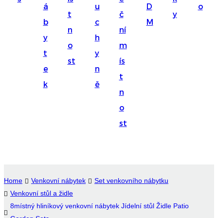
á
u
D
o
Suomi
t
č
y
b
c
M
lietuvių
n
ní
y
h
o
m
svenska
t
y
st
ís
Eesti
e
n
t
Gaeilgenah
k
ě
n
Polski
o
한국어
st
Malagasy fiteny
Corsu
èdè Yorùbá
Home
Venkovní nábytek
Set venkovního nábytku
Venkovní stůl a židle
Tiếng Việt
8místný hliníkový venkovní nábytek Jídelní stůl Židle Patio
Монгол