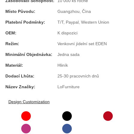
Zásobovací Schopnost:
10 000 ks ročně
Esperanto
Místo Původu:
Guangzhou, Čína
Hmong
Platební Podmínky:
T/T, Paypal, Western Union
नेपाली
OEM:
K dispozici
Režim:
Venkovní jídelní set EDEN
Minimální Objednávka:
Jedna sada
Materiál:
Hliník
Dodací Lhůta:
25-30 pracovních dnů
Název Značky:
LoFurniture
Design Customization