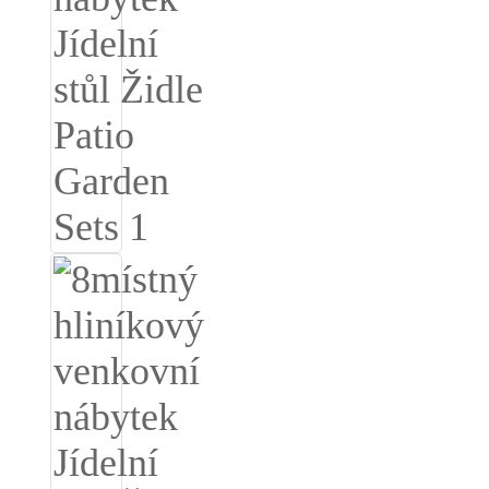
Burmese
Sesotho
čeština
ภาษาไทย
norsk
Afrikaans
latviešu valoda‎
ქართველი
Xhosa
Latin
Hausa