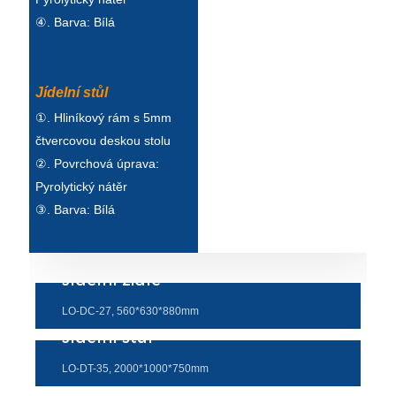
④. Barva: Bílá
Jídelní stůl
①. Hliníkový rám s 5mm
čtvercovou deskou stolu
②. Povrchová úprava:
Pyrolytický nátěr
③. Barva: Bílá
Jídelní židle
LO-DC-27, 560*630*880mm
Jídelní stůl
LO-DT-35, 2000*1000*750mm