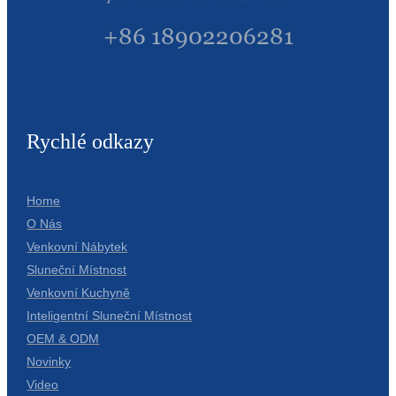
+86 18902206281
Rychlé odkazy
Home
O Nás
Venkovní Nábytek
Sluneční Místnost
Venkovní Kuchyně
Inteligentní Sluneční Místnost
OEM & ODM
Novinky
Video