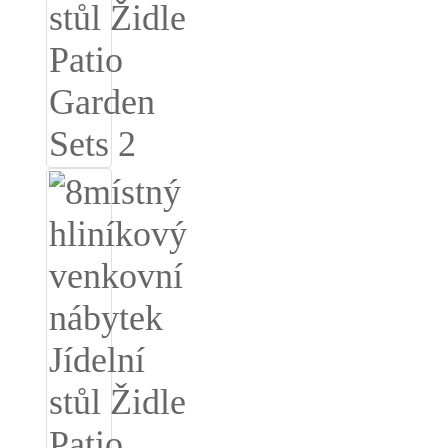
Română
Kiswahili
ខ្មែរ
日语
Maori
Deutsch
සිංහල
Català
Bahasa Melayu
Cymraeg
پښتو
Ελληνικά