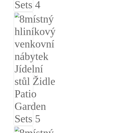
Íslenska
Hrvatski
Македонски
سنڌي
русский
اردو
יידיש
Українська
தமிழ்
български
తెలుగు