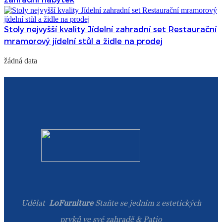
Stoly nejvyšší kvality Jídelní zahradní set Restaurační
mramorový jídelní stůl a židle na prodej
žádná data
Udělat
LoFurniture
Staňte se jedním z estetických
prvků ve své zahradě & Patio