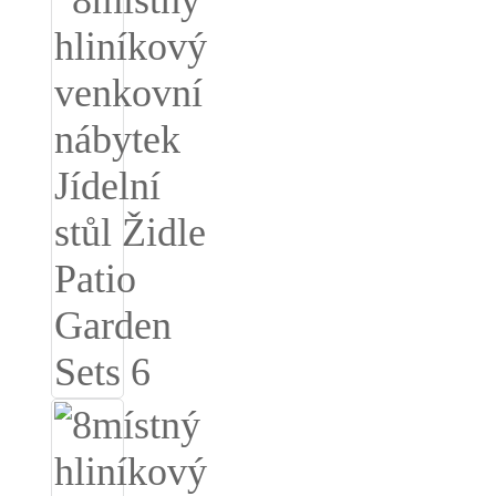
Беларуская
ਪੰਜਾਬੀ
বাংলা
dansk
മലയാളം
मराठी
ಕನ್ನಡ
ગુજરાતી
ଓଡ଼ିଆ
Basa Jawa
bahasa Indonesia
Sundanese