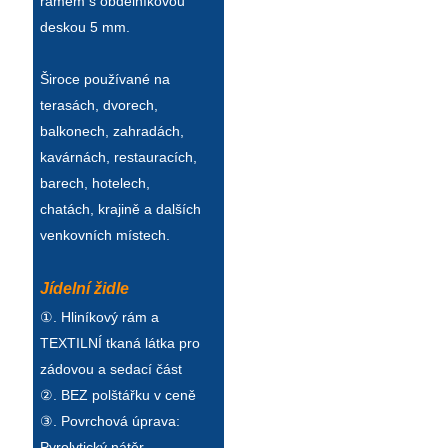
rámem s obdélníkovou
deskou 5 mm.
Široce používané na
terasách, dvorech,
balkonech, zahradách,
kavárnách, restauracích,
barech, hotelech,
chatách, krajině a dalších
venkovních místech.
Jídelní židle
①. Hliníkový rám a
TEXTILNÍ tkaná látka pro
zádovou a sedací část
②. BEZ polštářku v ceně
③. Povrchová úprava:
Pyrolytický nátěr