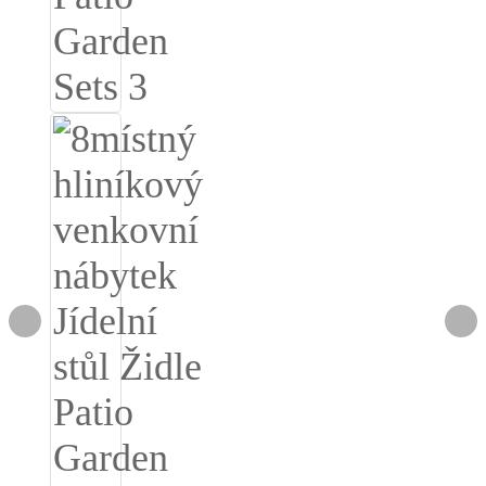
Slovenčina
Српски
Точики
Shqip
Қазақ Тілі
Bosanski
italiano
Кыргызча
Lëtzebuergesch
Magyar
हिन्दी