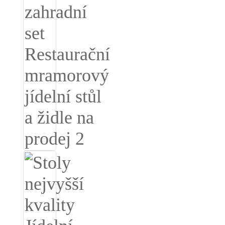
Română
Kiswahili
ខ្មែរ
日语
Maori
Deutsch
සිංහල
Català
Bahasa Melayu
Cymraeg
پښتو
Ελληνικά