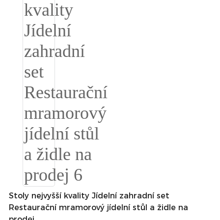
Türkçe
فارسی
հայերեն
Azərbaycan
עִבְרִית
Kurmancî
العربية
O'zbek
繁體中文
中文
Stoly nejvyšší kvality Jídelní zahradní set
Restaurační mramorový jídelní stůl a židle na
ئۇيغۇرچە
prodej