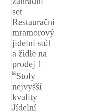
Burmese
Sesotho
čeština
ภาษาไทย
norsk
Afrikaans
latviešu valoda‎
ქართველი
Xhosa
Latin
Hausa