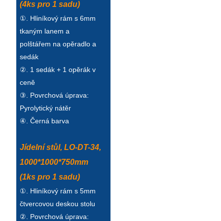
(4ks pro 1 sadu)
①. Hliníkový rám s 6mm
tkaným lanem a
polštářem na opěradlo a
sedák
②. 1 sedák + 1 opěrák v
ceně
③. Povrchová úprava:
Pyrolytický nátěr
④. Černá barva
Jídelní stůl, LO-DT-34,
1000*1000*750mm
(1ks pro 1 sadu)
①. Hliníkový rám s 5mm
čtvercovou deskou stolu
②. Povrchová úprava: