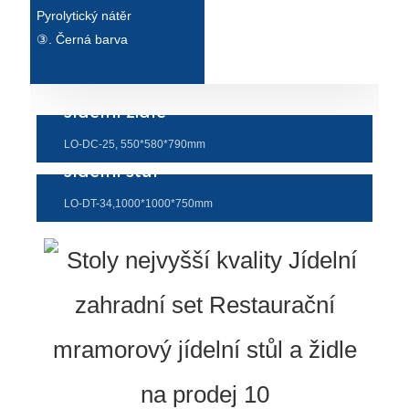
Pyrolytický nátěr
③. Černá barva
Jídelní židle
LO-DC-25, 550*580*790mm
Jídelní stůl
LO-DT-34,1000*1000*750mm