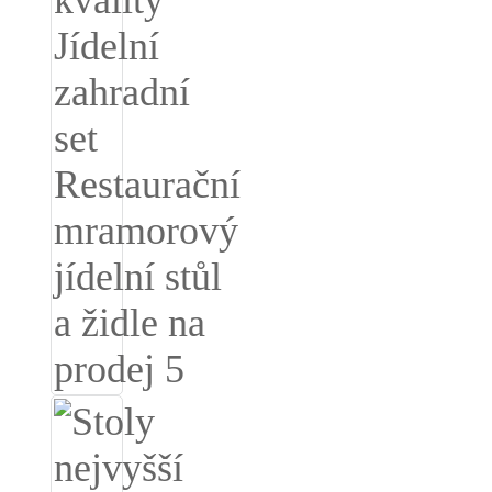
Беларуская
ਪੰਜਾਬੀ
বাংলা
dansk
മലയാളം
मराठी
ಕನ್ನಡ
ગુજરાતી
ଓଡ଼ିଆ
Basa Jawa
bahasa Indonesia
Sundanese