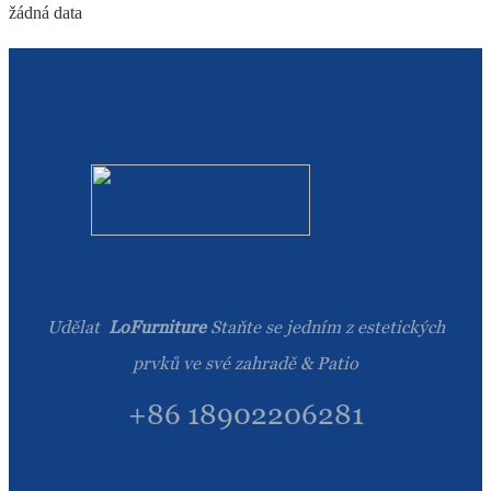
žádná data
Udělat
LoFurniture
Staňte se jedním z estetických
prvků ve své zahradě & Patio
+86 18902206281