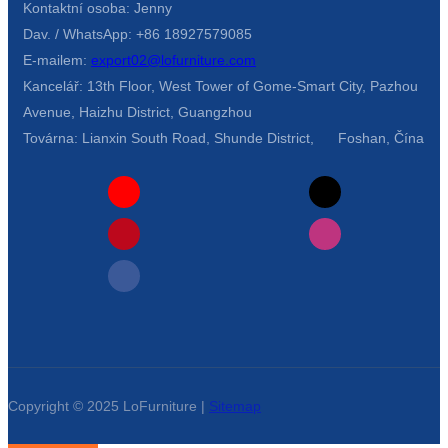
Kontaktní osoba: Jenny
Dav. / WhatsApp: +86 18927579085
E-mailem:
export02@lofurniture.com
Kancelář: 13th Floor, West Tower of Gome-Smart City, Pazhou
Avenue, Haizhu District, Guangzhou
Továrna: Lianxin South Road, Shunde District, Foshan, Čína
Copyright © 2025 LoFurniture |
Sitemap