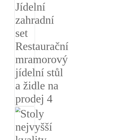
Íslenska
Hrvatski
Македонски
سنڌي
русский
اردو
יידיש
Українська
தமிழ்
български
తెలుగు