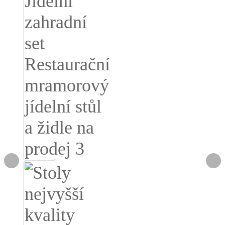
Slovenčina
Српски
Точики
Shqip
Қазақ Тілі
Bosanski
italiano
Кыргызча
Lëtzebuergesch
Magyar
हिन्दी