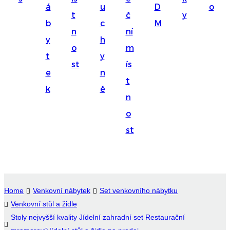
á
u
D
o
Suomi
t
č
y
b
c
M
lietuvių
n
ní
y
h
o
m
svenska
t
y
st
ís
Eesti
e
n
t
Gaeilgenah
k
ě
n
Polski
o
한국어
st
Malagasy fiteny
Corsu
èdè Yorùbá
Home
Venkovní nábytek
Set venkovního nábytku
Venkovní stůl a židle
Tiếng Việt
Stoly nejvyšší kvality Jídelní zahradní set Restaurační
Монгол