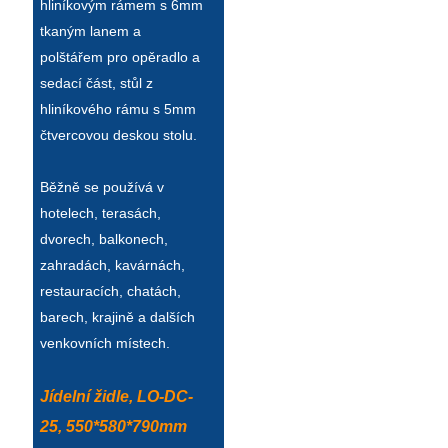
hliníkovým rámem s 6mm
tkaným lanem a
polštářem pro opěradlo a
sedací část, stůl z
hliníkového rámu s 5mm
čtvercovou deskou stolu.
Běžně se používá v
hotelech, terasách,
dvorech, balkonech,
zahradách, kavárnách,
restauracích, chatách,
barech, krajině a dalších
venkovních místech.
Jídelní židle, LO-DC-
25, 550*580*790mm