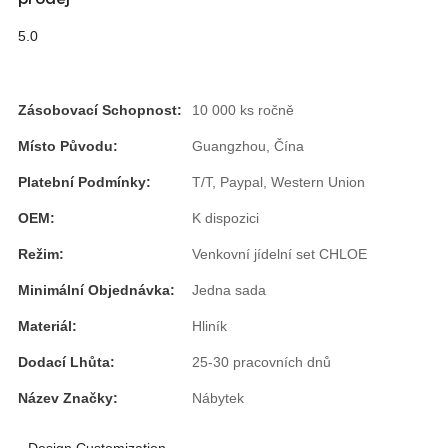
Esperanto
5.0
Hmong
नेपाली
Zásobovací Schopnost:
10 000 ks ročně
Místo Původu:
Guangzhou, Čína
Platební Podmínky:
T/T, Paypal, Western Union
OEM:
K dispozici
Režim:
Venkovní jídelní set CHLOE
Minimální Objednávka:
Jedna sada
Materiál:
Hliník
Dodací Lhůta:
25-30 pracovních dnů
Název Značky:
Nábytek