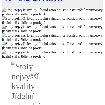
mramorový jídelní stůl a židle na prodej
Igbo
አማርኛ
Pilipino
français
Af Soomaali
Shona
Sugbuanon
Euskara
ລາວ
Zulu
Slovenščina