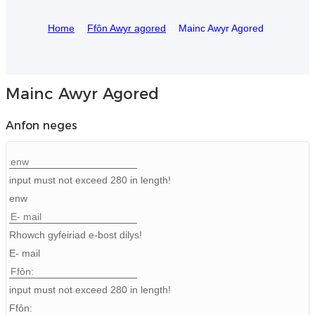
Igbo
Home
Ffôn Awyr agored
Mainc Awyr Agored
አማርኛ
Pilipino
Mainc Awyr Agored
français
Anfon neges
Af Soomaali
Shona
input must not exceed 280 in length!
Sugbuanon
enw
Euskara
Rhowch gyfeiriad e-bost dilys!
ລາວ
E- mail
Zulu
input must not exceed 280 in length!
Slovenščina
Ffôn: