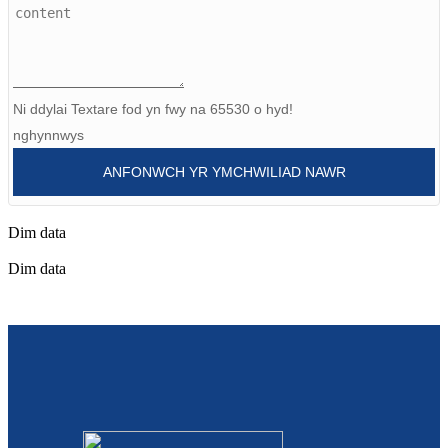
Burmese
Sesotho
čeština
Ni ddylai Textare fod yn fwy na 65530 o hyd!
nghynnwys
ภาษาไทย
ANFONWCH YR YMCHWILIAD NAWR
norsk
Afrikaans
Dim data
latviešu valoda‎
Dim data
ქართველი
Xhosa
Latin
Hausa