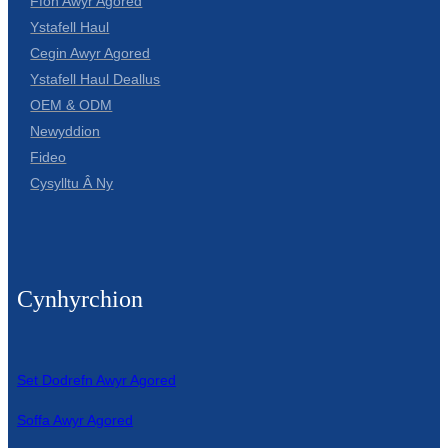
Ffôn Awyr Agored
Ystafell Haul
Slovenčina
Cegin Awyr Agored
Српски
Ystafell Haul Deallus
OEM & ODM
Точики
Newyddion
Shqip
Fideo
Cysylltu Â Ny
Қазақ Тілі
Bosanski
italiano
Cynhyrchion
Кыргызча
Lëtzebuergesch
Set Dodrefn Awyr Agored
Magyar
Soffa Awyr Agored
हिन्दी