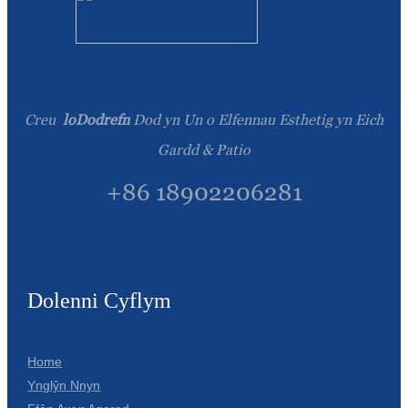
Română
Kiswahili
ខ្មែរ
日语
Creu
loDodrefn
Dod yn Un o Elfennau Esthetig yn Eich
Gardd & Patio
Maori
+86 18902206281
Deutsch
සිංහල
Català
Bahasa Melayu
Dolenni Cyflym
Cymraeg
Home
پښتو
Ynglŷn Nnyn
Ελληνικά