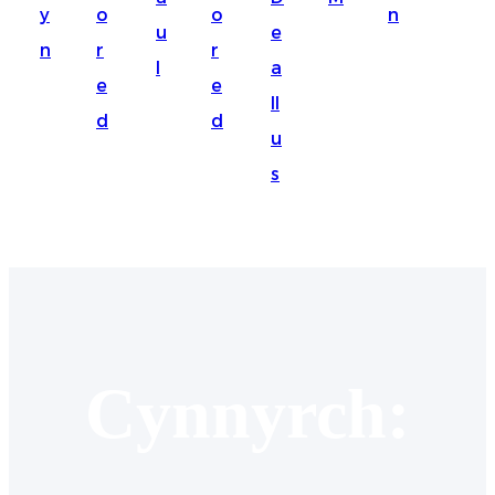
y
o
o
n
Suomi
u
e
n
r
r
lietuvių
l
a
e
e
ll
svenska
d
d
u
Eesti
s
Gaeilgenah
Polski
한국어
Malagasy fiteny
Corsu
Cynnyrch:
èdè Yorùbá
Tiếng Việt
Монгол