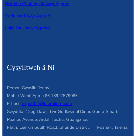
Bwrdd a Chadeirydd Awyr Agored
Íslenska
Cadeirydd Awyr Agored
Hrvatski
Lolfa Haul Awyr Agored
Македонски
سنڌي
русский
اردو
Cysylltwch â Ni
יידיש
Person Cyswllt: Jenny
Українська
Mob. / WhatsApp: +86 18927579085
தமிழ்
E-bost:
export02@lofurniture.com
Swyddfa: 13eg Llawr, Tŵr Gorllewinol Dinas Gome-Smart,
български
Pazhou Avenue, Ardal Haizhu, Guangzhou
తెలుగు
Ffatri: Lianxin South Road, Shunde District, Foshan, Tsieina