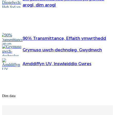
Беларуская
arogl, dim arogl
ਪੰਜਾਬੀ
Dim data
বাংলা
dansk
90% Transmittance, Effaith ymwrthedd
മലയാളം
Grymuso uwch-dechnoleg, Gwydnwch
मराठी
ಕನ್ನಡ
Amddiffyn UV, Inswleiddio Gwres
ગુજરાતી
Dim data
ଓଡ଼ିଆ
Basa Jawa
Dim data
bahasa Indonesia
Sundanese