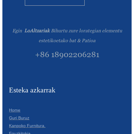
Egin
LoAltzariak
Bihurtu zure lorategian elementu
estetikoetako bat & Patioa
+86 18902206281
Esteka azkarrak
Home
Guri Buruz
Kanpoko Furnitura.
Eguzkitokia