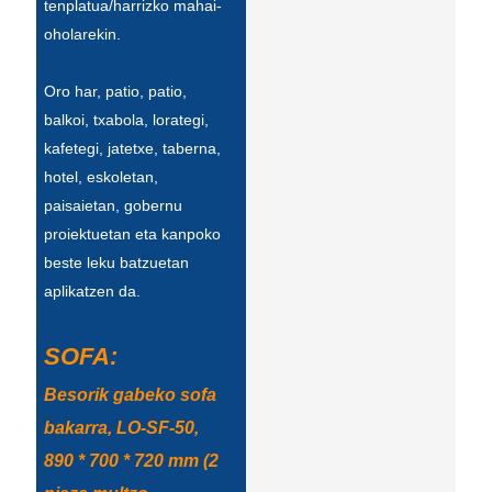
Беларуская
tenplatua/harrizko mahai-
oholarekin.
ਪੰਜਾਬੀ
Oro har, patio, patio,
বাংলা
balkoi, txabola, lorategi,
dansk
kafetegi, jatetxe, taberna,
hotel, eskoletan,
മലയാളം
paisaietan, gobernu
मराठी
proiektuetan eta kanpoko
ಕನ್ನಡ
beste leku batzuetan
aplikatzen da.
ગુજરાતી
ଓଡ଼ିଆ
SOFA:
Besorik gabeko sofa
Basa Jawa
bakarra, LO-SF-50,
bahasa Indonesia
890 * 700 * 720 mm (2
Sundanese