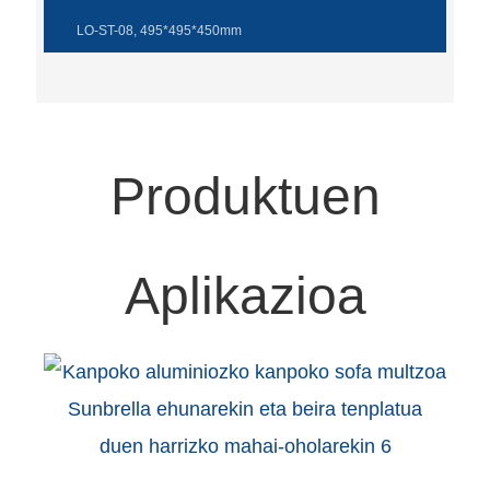
LO-ST-08, 495*495*450mm
Produktuen
Aplikazioa