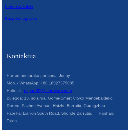
Kanpoko Aulkia
Kanpoko Eguzkia
Kontaktua
Harremanetarako pertsona: Jenny
Mob. / WhatsApp: +86 18927579085
Helb. el.:
export02@lofurniture.com
Bulegoa: 13. solairua, Gome-Smart Cityko Mendebaldeko
Dorrea, Pazhou Avenue, Haizhu Barrutia, Guangzhou
Fabrika: Lianxin South Road, Shunde Barrutia, Foshan,
Txina