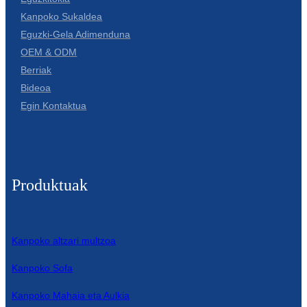
Kanpoko Sukaldea
Eguzki-Gela Adimenduna
OEM & ODM
Berriak
Bideoa
Egin Kontaktua
Produktuak
Kanpoko altzari multzoa
Kanpoko Sofa
Kanpoko Mahaia eta Aulkia