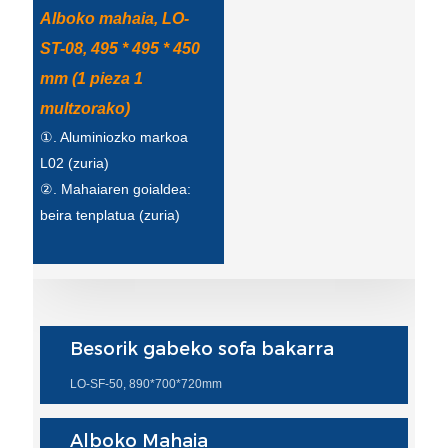
Esperanto
Alboko mahaia, LO-
ST-08, 495 * 495 * 450
Hmong
mm (1 pieza 1
नेपाली
multzorako)
①. Aluminiozko markoa
L02 (zuria)
②. Mahaiaren goialdea:
beira tenplatua (zuria)
Besorik gabeko sofa bakarra
LO-SF-50, 890*700*720mm
Alboko Mahaia