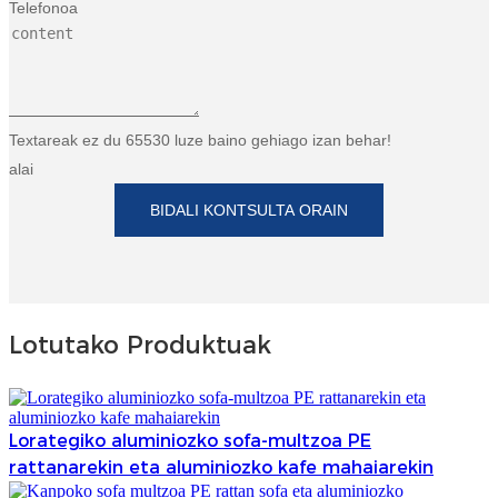
Telefonoa
Textareak ez du 65530 luze baino gehiago izan behar!
alai
BIDALI KONTSULTA ORAIN
Lotutako Produktuak
Lorategiko aluminiozko sofa-multzoa PE
rattanarekin eta aluminiozko kafe mahaiarekin