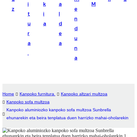
i
k
a
M
Suomi
z
e
t
i
l
lietuvių
n
u
a
d
d
svenska
r
e
u
Eesti
a
a
n
Gaeilgenah
.
a
Polski
한국어
Malagasy fiteny
Home
Kanpoko furnitura.
Kanpoko altzari multzoa
Corsu
Kanpoko sofa multzoa
Kanpoko aluminiozko kanpoko sofa multzoa Sunbrella
èdè Yorùbá
ehunarekin eta beira tenplatua duen harrizko mahai-oholarekin
Tiếng Việt
Монгол