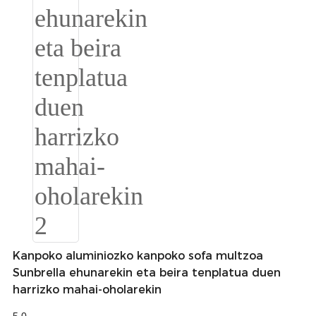
Română
Kiswahili
ខ្មែរ
日语
Maori
Deutsch
සිංහල
Català
Bahasa Melayu
Kanpoko aluminiozko kanpoko sofa multzoa
Cymraeg
Sunbrella ehunarekin eta beira tenplatua duen
پښتو
harrizko mahai-oholarekin
Ελληνικά