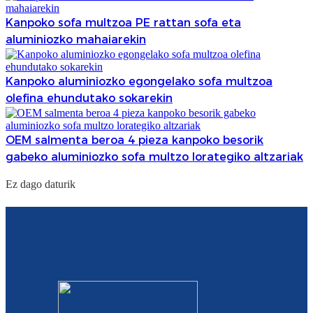
Kanpoko sofa multzoa PE rattan sofa eta
aluminiozko mahaiarekin
Kanpoko aluminiozko egongelako sofa multzoa
olefina ehundutako sokarekin
OEM salmenta beroa 4 pieza kanpoko besorik
gabeko aluminiozko sofa multzo lorategiko altzariak
Ez dago daturik