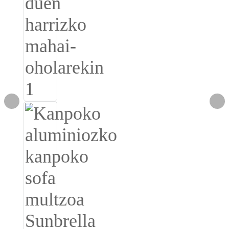
Burmese
Sesotho
čeština
ภาษาไทย
norsk
Afrikaans
latviešu valoda‎
ქართველი
Xhosa
Latin
Hausa