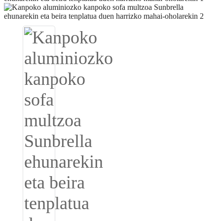
Igbo
አማርኛ
Pilipino
français
Af Soomaali
Shona
Sugbuanon
Euskara
ລາວ
Zulu
Slovenščina