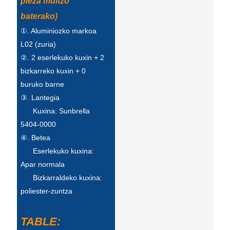
pieza multzo
Türkçe
baterako)
①. Aluminiozko markoa
فارسی
L02 (zuria)
հայերեն
②. 2 eserlekuko kuxin + 2
bizkarreko kuxin + 0
Azərbaycan
buruko barne
עִבְרִית
③. Lantegia
Kuxina: Sunbrella
Kurmancî
5404-0000
العربية
④. Betea
Eserlekuko kuxina:
O'zbek
Apar normala
繁體中文
Bizkarraldeko kuxina:
poliester-zuntza
中文
ئۇيغۇرچە
TABLE: