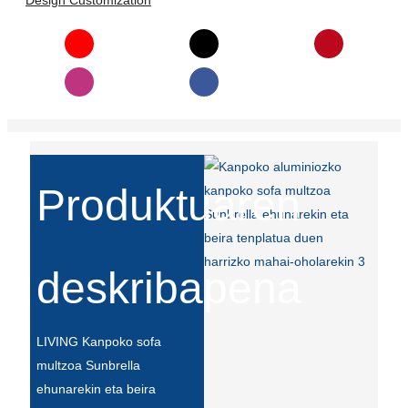
Design Customization
Íslenska
Hrvatski
Македонски
سنڌي
русский
Produktuaren
اردو
יידיש
Українська
deskribapena
தமிழ்
български
LIVING Kanpoko sofa
multzoa Sunbrella
తెలుగు
ehunarekin eta beira