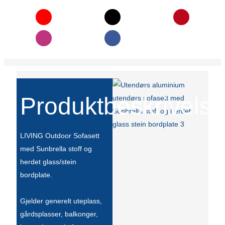
Slovenčina
Српски
Точики
Shqip
Қазақ Тілі
Produktbeskrivelse
Bosanski
LIVING Outdoor Sofasett
italiano
med Sunbrella stoff og
Кыргызча
herdet glass/stein
bordplate.
Lëtzebuergesch
Magyar
Gjelder generelt uteplass,
gårdsplasser, balkonger,
हिन्दी