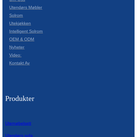
Utendørs Møbler
Solrom
Utekjøkken
Intelligent Solrom
OEM & ODM
Nyheter
Video:
Kontakt Av
Produkter
Utemøbelsett
Utendørs sofa