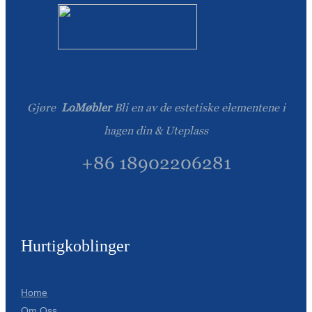
Gjøre
LoMøbler
Bli en av de estetiske elementene i
hagen din & Uteplass
+86 18902206281
Hurtigkoblinger
Home
Om Oss