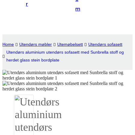
r
Suomi
m
lietuvių
svenska
Eesti
Home
Utendørs møbler
Utemøbelsett
Utendørs sofasett
Gaeilgenah
Utendørs aluminium utendørs sofasett med Sunbrella stoff og
herdet glass stein bordplate
Polski
한국어
Malagasy fiteny
Corsu
èdè Yorùbá
Tiếng Việt
Монгол