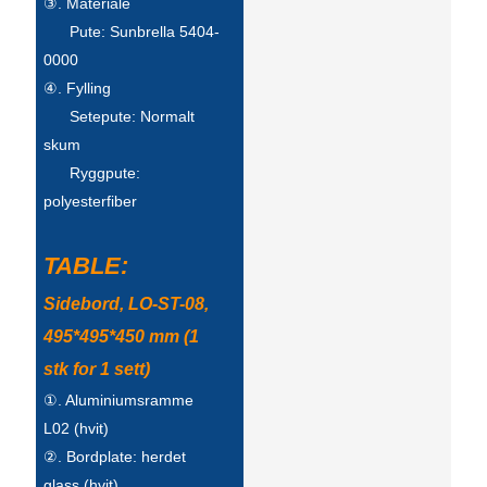
③. Materiale
Беларуская
Pute: Sunbrella 5404-
ਪੰਜਾਬੀ
0000
④. Fylling
বাংলা
Setepute: Normalt
dansk
skum
Ryggpute:
മലയാളം
polyesterfiber
मराठी
ಕನ್ನಡ
TABLE:
Sidebord, LO-ST-08,
ગુજરાતી
495*495*450 mm (1
ଓଡ଼ିଆ
stk for 1 sett)
Basa Jawa
①. Aluminiumsramme
L02 (hvit)
bahasa Indonesia
②. Bordplate: herdet
Sundanese
glass (hvit)