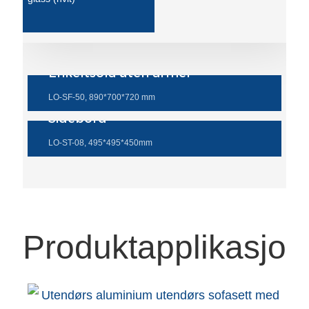
Türkçe
فارسی
Enkeltsofa uten armer
հայերեն
LO-SF-50, 890*700*720 mm
Azərbaycan
Sidebord
עִבְרִית
LO-ST-08, 495*495*450mm
Kurmancî
العربية
O'zbek
Produktapplikasjon
繁體中文
中文
ئۇيغۇرچە