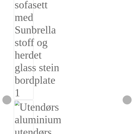
Igbo
አማርኛ
Pilipino
français
Af Soomaali
Shona
Sugbuanon
Euskara
ລາວ
Zulu
Slovenščina