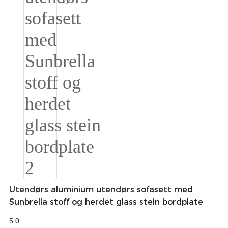
Burmese
Sesotho
čeština
ภาษาไทย
norsk
Afrikaans
latviešu valoda‎
ქართველი
Xhosa
Utendørs aluminium utendørs sofasett med
Latin
Sunbrella stoff og herdet glass stein bordplate
Hausa
5.0