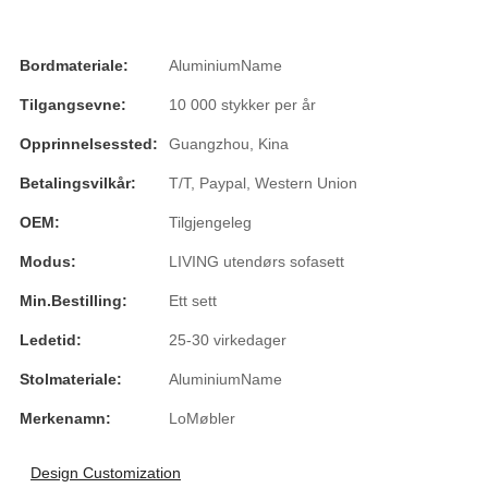
Română
Kiswahili
Bordmateriale:
AluminiumName
ខ្មែរ
Tilgangsevne:
10 000 stykker per år
日语
Opprinnelsessted:
Guangzhou, Kina
Maori
Betalingsvilkår:
T/T, Paypal, Western Union
OEM:
Tilgjengeleg
Deutsch
Modus:
LIVING utendørs sofasett
සිංහල
Min.bestilling:
Ett sett
Català
Ledetid:
25-30 virkedager
Bahasa Melayu
Stolmateriale:
AluminiumName
Cymraeg
Merkenamn:
LoMøbler
پښتو
Design Customization
Ελληνικά