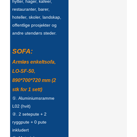
hytter, hager, kafeer,
Íslenska
restauranter, barer,
hoteller, skoler, landskap,
Hrvatski
offentlige prosjekter og
Македонски
andre utendørs steder.
سنڌي
SOFA:
русский
Armløs enkeltsofa,
اردو
LO-SF-50,
יידיש
890*700*720 mm (2
stk for 1 sett)
Українська
①. Aluminiumsramme
தமிழ்
L02 (hvit)
②. 2 setepute + 2
български
ryggpute + 0 pute
తెలుగు
inkludert