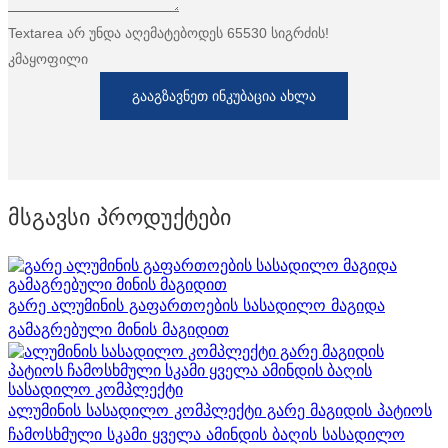
Textarea არ უნდა აღემატებოდეს 65530 სიგრძის!
კმაყოფილი
ᲒᲐᲐᲒᲖᲐᲕᲜᲔᲗ ᲘᲜᲙᲣᲑᲐᲪᲘᲐ ᲐᲮᲚᲐ
Მსგავსი Პროდუქტები
გარე ალუმინის გაფართოების სასადილო მაგიდა
გამაგრებული მინის მაგიდით
ალუმინის სასადილო კომპლექტი გარე მაგიდის პატიოს
ჩამოსხმული სკამი ყველა ამინდის ბაღის სასადილო