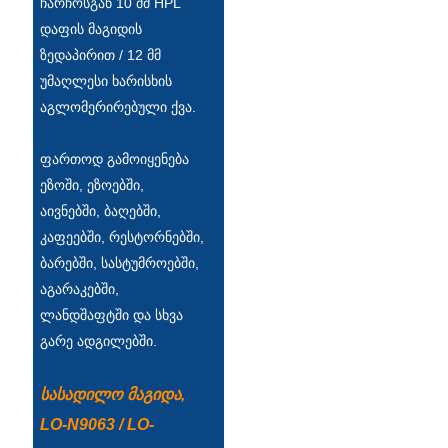
ჩარჩოსგან 10 მმ HPL
Íslenska
დაფის მაგიდის
ზედაპირით / 12 მმ
Hrvatski
უმაღლესი ხარისხის
Македонски
აგლომერირებული ქვა.
سنڌي
ფართოდ გამოიყენება
русский
ეზოში, ეზოებში,
აივნებში, ბაღებში,
اردو
კაფეებში, რესტორნებში,
יידיש
ბარებში, სასტუმროებში,
აგარაკებში,
Українська
ლანდშაფტში და სხვა
தமிழ்
გარე ადგილებში.
български
სასადილო მაგიდა,
తెలుగు
LO-N9063 / LO-