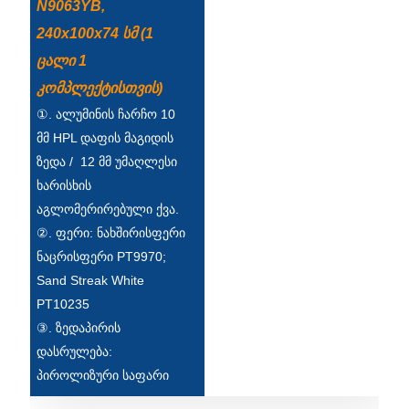
Беларуская
N9063YB,
240x100x74 სმ (1
ਪੰਜਾਬੀ
ცალი 1
বাংলা
კომპლექტისთვის)
dansk
①. ალუმინის ჩარჩო 10
მმ HPL დაფის მაგიდის
മലയാളം
ზედა / 12 მმ უმაღლესი
मराठी
ხარისხის
აგლომერირებული ქვა.
ಕನ್ನಡ
②. ფერი: ნახშირისფერი
ગુજરાતી
ნაცრისფერი PT9970;
Sand Streak White
ଓଡ଼ିଆ
PT10235
③. ზედაპირის
Basa Jawa
დასრულება:
bahasa Indonesia
პიროლიზური საფარი
Sundanese