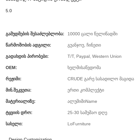
Română
5.0
Kiswahili
ខ្មែរ
Გამუდმების Შესაძლებლობა:
10000 ცალი წელიწადში
日语
Წარმოშობის Ადგილი:
გუანჯოუ, ჩინეთი
Maori
Გადახდის Პირობები:
T/T, Paypal, Western Union
Deutsch
OEM:
ხელმისაწვდომა
සිංහල
Რეჟიმი:
CRUDE გარე სასადილო მაგიდა
Català
Მინ.შეკვეთა:
ერთი კომპლექტი
Მატერიალიზე:
ალუმიმიName
Bahasa Melayu
Ტყვიის Დრო:
25-30 სამუშაო დღე
Cymraeg
Სახელი:
LoFurniture
پښتو
Ελληνικά
Design Customization