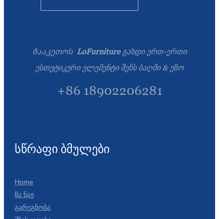
Გააკეთოს
LoFurniture
გახდი ერთ-ერთი
ესთეტიკური ელემენტი შენს ბაღში & ეზო
+86 18902206281
სწრაფი ბმულები
Home
Ჱა Ნაჟ
Გარეგნობა