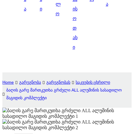
ლ
ა
Suomi
ა
ი
ის
ო
lietuvių
ო
თ
svenska
ახ
Eesti
ი
Gaeilgenah
Polski
한국어
Home
გარეგნობა
გარეგნობას
საკვების ცხრილი
Malagasy fiteny
ბაღის გარე მართკუთხა გრძელი ALL ალუმინის სასადილო
მაგიდის კომპლექტი
Corsu
èdè Yorùbá
Tiếng Việt
Монгол