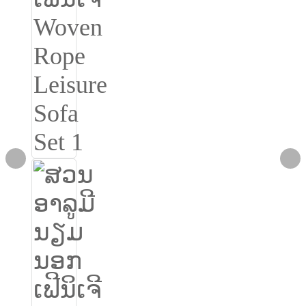
Igbo
አማርኛ
Pilipino
français
Af Soomaali
Shona
Sugbuanon
Euskara
ລາວ
Zulu
Slovenščina