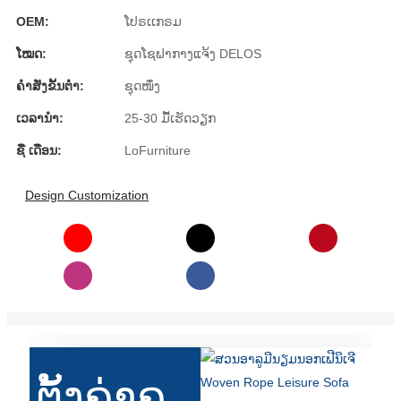
Română
OEM:
ໂປຣເເກຣມ
Kiswahili
ໂໝດ:
ຊຸດໂຊຟາກາງແຈ້ງ DELOS
ខ្មែរ
ຄໍາສັ່ງຂັ້ນຕ່ໍາ:
ຊຸດໜຶ່ງ
日语
ເວລານໍາ:
25-30 ມື້ເຮັດວຽກ
Maori
ຊື່ ເດືອນ:
LoFurniture
Deutsch
Design Customization
සිංහල
Català
Bahasa Melayu
Cymraeg
پښتو
ຕັ້ງຄ່າຄູ
Ελληνικά