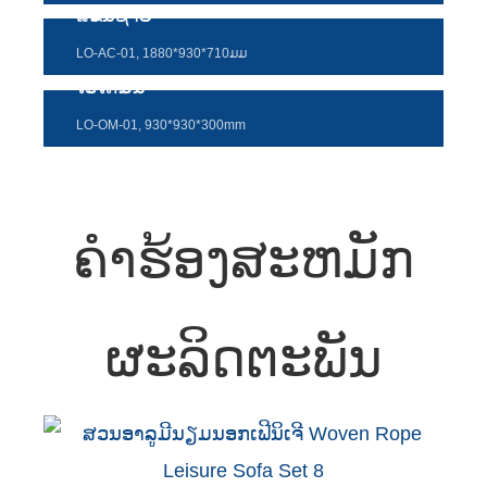
ແຂນຊ້າຍ
Türkçe
LO-AC-01, 1880*930*710ມມ
فارسی
ໂອໂຕມັນ
հայերեն
LO-OM-01, 930*930*300mm
Azərbaycan
עִבְרִית
ຄໍາຮ້ອງສະຫມັກ
Kurmancî
العربية
O'zbek
ຜະລິດຕະພັນ
繁體中文
中文
ئۇيغۇرچە