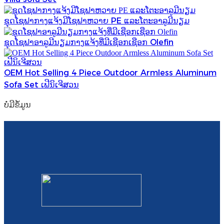
ຊຸດໂຊຟາກາງແຈ້ງມີໂຊຟາຫວາຍ PE ແລະໂຕະອາລູມີນຽມ
ຊຸດໂຊຟາອາລູມີນຽມກາງແຈ້ງທີ່ມີເຊືອກເຊືອກ Olefin
OEM Hot Selling 4 Piece Outdoor Armless Aluminum
Sofa Set ເຟີນິເຈີສວນ
ບໍ່​ມີ​ຂໍ້​ມູນ