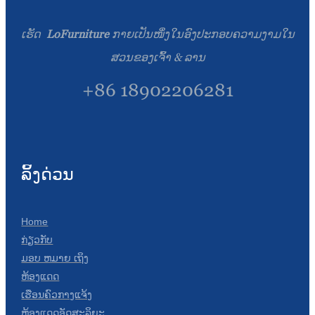
ເຮັດ
LoFurniture
ກາຍເປັນໜຶ່ງໃນອົງປະກອບຄວາມງາມໃນ
ສວນຂອງເຈົ້າ & ລານ
+86 18902206281
ລິ້ງດ່ວນ
Home
ກ່ຽວກັບ
ມອບ ຫມາຍ ເຖິງ
ຫ້ອງແດດ
ເຮືອນຄົວກາງແຈ້ງ
ຫ້ອງແດດອັດສະລິຍະ