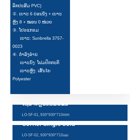
Беларуская
ລິກປະສົມ PVC)
ਪੰਜਾਬੀ
②. ເບາະ 6 ບ່ອນນັ່ງ + ເບາະ
ຫຼັງ 8 + ໝອນ 0 ໜ່ວຍ
বাংলা
③. ໂປຣແກຣມ
ເບາະ: Sunbrella 3757-
dansk
0023
മലയാളം
④. ກໍາລັງອໍານ່
ເບາະນັ່ງ: ໂຟມປົກກະຕິ
मराठी
ເບາະຫຼັງ: ເສັ້ນໄຍ
ಕನ್ನಡ
Polyester
ગુજરાતી
ଓଡ଼ିଆ
ໂຊຟາດ່ຽວທີ່ບໍ່ມີແຂນ
Basa Jawa
LO-SF-01, 930*930*710mm
Corner Single Sofa
bahasa Indonesia
LO-SF-02, 930*930*710ມມ
Sundanese