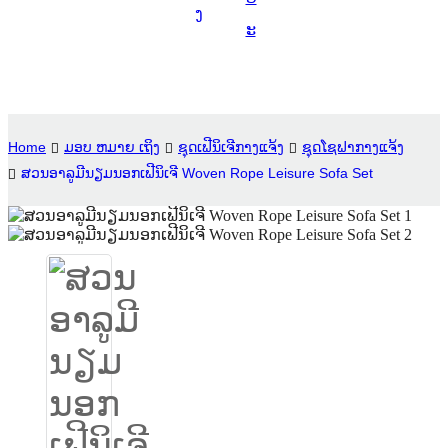
ງ
Suomi
ະ
lietuvių
svenska
Eesti
Home
ມອບ ຫມາຍ ເຖິງ
ຊຸດເຟີນິເຈີກາງແຈ້ງ
ຊຸດໂຊຟາກາງແຈ້ງ
Gaeilgenah
ສວນອາລູມີນຽມນອກເຟີນິເຈີ Woven Rope Leisure Sofa Set
Polski
한국어
Malagasy fiteny
Corsu
èdè Yorùbá
Tiếng Việt
Монгол