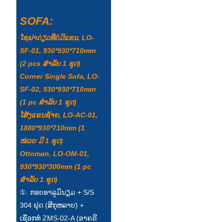
Íslenska
SOFA:
Hrvatski
ໂຊຟາດ່ຽວທີ່ບໍ່ມີແຂນ, LO-
Македонски
SF-01, 930*930*710mm
(2 pcs ສໍາລັບ 1 ຊຸດ)
سنڌي
Corner Single Sofa, LO-
русский
SF-02, 930*930*710mm
(1 pc ສໍາລັບ 1 ຊຸດ)
اردو
ໂສ້ງແຂນຊ້າຍ, LO-AC-01,
יידיש
1880*930*710mm (1
ໜ່ວຍ ມີ 1 ຊຸດ)
Українська
Ottoman, LO-OM-01,
தமிழ்
930*930*300mm (1 pc
ສໍາລັບ 1 ຊຸດ)
български
①. ກອບອາລູມິນຽມ + S/S
తెలుగు
304 ຟຸດ (ສີກຸຫລາບ) +
ເຊືອກທໍ ZMS-02-A (ອາຄຣີ