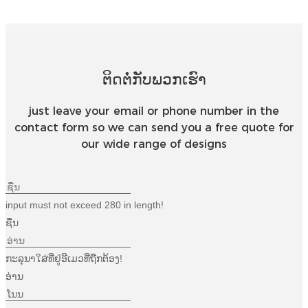
Esperanto
Hmong
नेपाली
ຕິດຕໍ່ກັບພວກເຮົາ
just leave your email or phone number in the
contact form so we can send you a free quote for
our wide range of designs
input must not exceed 280 in length!
ຊື່ນ
ກະລຸນາໃສ່ທີ່ຢູ່ອີເມວທີ່ຖືກຕ້ອງ!
ອ່ານ