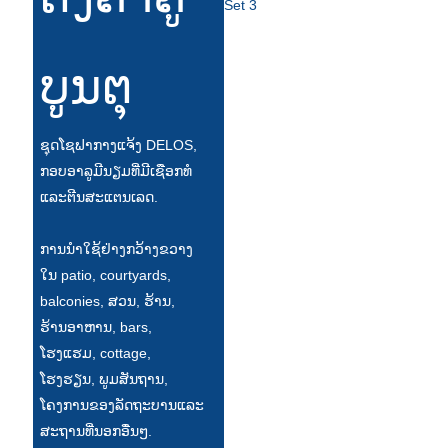
Slovenčina
ບູນຕຸ
Српски
Точики
ຊຸດໂຊຟາກາງແຈ້ງ DELOS,
Shqip
ກອບອາລູມີນຽມທີ່ມີເຊືອກທໍ
Қазақ Тілі
ແລະຕີນສະແຕນເລດ.
Bosanski
ການນໍາໃຊ້ຢ່າງກວ້າງຂວາງ
italiano
ໃນ patio, courtyards,
balconies, ສວນ, ຮ້ານ,
Кыргызча
ຮ້ານອາຫານ, bars,
Lëtzebuergesch
ໂຮງແຮມ, cottage,
ໂຮງຮຽນ, ພູມສັນຖານ,
Magyar
ໂຄງການຂອງລັດຖະບານແລະ
हिन्दी
ສະຖານທີ່ນອກອື່ນໆ.