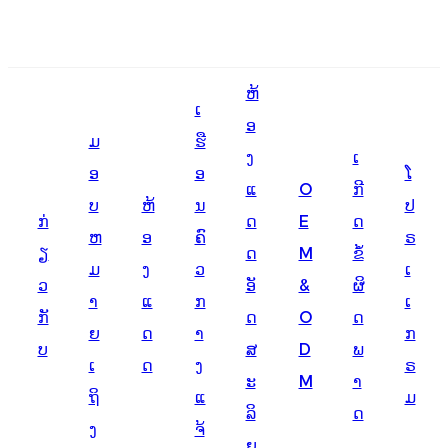
English
ຫ້
Ōlelo Hawaiʻi
ເ
ອ
ມ
ຮື
Faasamoa
ງ
ເ
ອ
ອ
ໂ
Maltese
ແ
O
ກີ
ບ
ຫ້
ນ
ປ
ກ່
ດ
E
ດ
Español
ຫ
ອ
ຄົ
ຣ
ຽ
ດ
M
ຂໍ້
Galego
ມ
ງ
ວ
ເ
ວ
ອັ
&
ຜິ
າ
ແ
ກ
ເ
Português
ກັ
ດ
O
ດ
ຍ
ດ
າ
ກ
Frysk
ບ
ສ
D
ພ
ເ
ດ
ງ
ຣ
ະ
M
າ
Nederlands
ຖິ
ແ
ມ
ລິ
ດ
Gàidhlig
ງ
ຈ້
ຍ