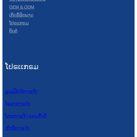
OEM & ODM
ເກີດຂໍ້ຜິດພາດ
ໂປຣເເກຣມ
ຕິດຕໍ່
ໂປຣເເກຣມ
ຊຸດເຟີນິເຈີກາງແຈ້ງ
ໂຊຟາກາງແຈ້ງ
ໂຕະກາງແຈ້ງ ແລະເກົ້າອີ້
ເກົ້າອີ້ກາງແຈ້ງ