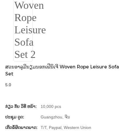
Burmese
Sesotho
čeština
ภาษาไทย
norsk
Afrikaans
ສວນອາລູມີນຽມນອກເຟີນິເຈີ Woven Rope Leisure Sofa
Set
latviešu valoda‎
5.0
ქართველი
Xhosa
ກ່ຽວ ກັບ ວິທີ ຫນ້າ:
10,000 pcs
Latin
ປະຊຸມ ດູດ:
Guangzhou, ຈີນ
Hausa
ເກີດຂໍ້ຜິດພາດພາດ:
T/T, Paypal, Western Union