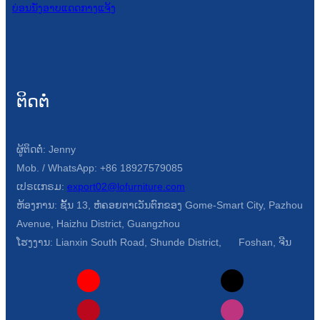
ບ່ອນນັ່ງອາບແດດກາງແຈ້ງ
ຕິດຕໍ່
ຜູ້ຕິດຕໍ່: Jenny
Mob. / WhatsApp: +86 18927579085
ເປຣເເກຣມ:
export02@lofurniture.com
ຫ້ອງການ: ຊັ້ນ 13, ຫໍຄອຍຕາເວັນຕົກຂອງ Gome-Smart City, Pazhou
Avenue, Haizhu District, Guangzhou
ໂຮງງານ: Lianxin South Road, Shunde District, Foshan, ຈີນ