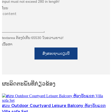
input must not exceed 280 in length!
ໂນນ
textarea ຕ້ອງບໍ່ເກີນ 65530 ໃນຄວາມຍາວ!
ເນື້ອຫາ
ສົ່ງສອບຖາມດຽວນີ້
ຜະ​ລິດ​ຕະ​ພັນ​ທີ່​ກ່ຽວ​ຂ້ອງ
ສວນ Outdoor Courtyard Leisure Balcony ຫ້ອງຮັບແຂກ
Villa sofa Set