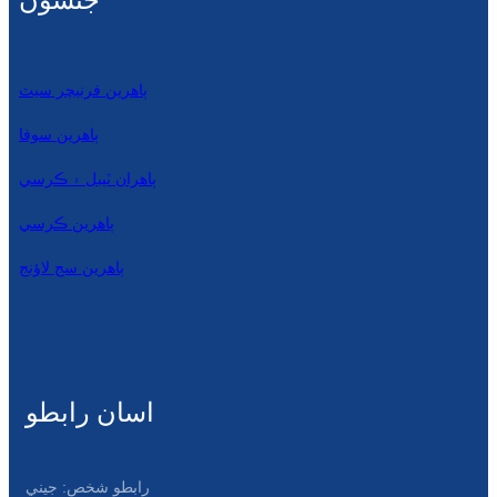
جنسون
ٻاهرين فرنيچر سيٽ
ٻاهرين سوفا
ٻاهران ٽيبل ۽ ڪرسي
ٻاهرين ڪرسي
ٻاھرين سج لاؤنج
اسان رابطو
رابطو شخص: جيني