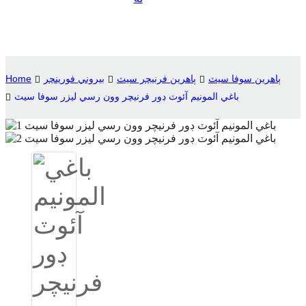
Suomi
lietuvių
svenska
ٻاھرين سوفا سيٽ
ٻاهرين فرنيچر سيٽ
بيروني فورينچر
Home
Eesti
باغي المونيم آئوٽ ڊور فرنيچر وون رسي ليزر سوفا سيٽ
Gaeilgenah
Polski
한국어
Malagasy fiteny
Corsu
èdè Yorùbá
Tiếng Việt
Монгол