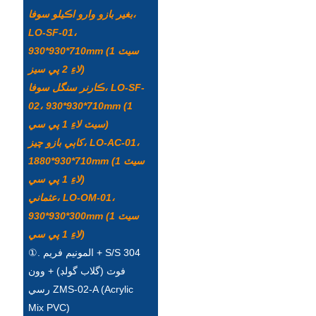
Íslenska
بغير بازو وارو اڪيلو سوفا،
LO-SF-01،
Hrvatski
930*930*710mm (1 سيٽ
Македонски
لاءِ 2 پي سيز)
ڪارنر سنگل سوفا، LO-SF-
سنڌي
02، 930*930*710mm (1
سيٽ لاءِ 1 پي سي)
русский
کاٻي بازو چيز، LO-AC-01،
اردو
1880*930*710mm (1 سيٽ
لاءِ 1 پي سي)
יידיש
عثماني، LO-OM-01،
Українська
930*930*300mm (1 سيٽ
لاءِ 1 پي سي)
தமிழ்
①. المونيم فريم + S/S 304
български
فوٽ (گلاب گولڊ) + وون
رسي ZMS-02-A (Acrylic
తెలుగు
Mix PVC)