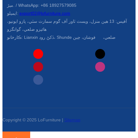
ميڙ. / WhatsApp: +86 18927579085
export02@lofurniture.com
ايميلو:
آفيس: 13 هين منزل، ويسٽ ٽاور آف گوم سمارٽ سٽي، پازو ايونيو،
هائيزو ضلعي، گوانگزو
ڪارخانو: Lianxin ڏکڻ روڊ، Shunde ضلعي، فوشان، چين
Copyright © 2025 LoFurniture |
Sitemap