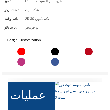
DELOS ٻاهرين سوفا سيٽ
موڊ:
Română
هڪ سيٽ
منٽ.آرڊر:
Kiswahili
25-30 ڪم ڏينهن
اهم وقت:
ខ្មែរ
لو فرنيچر
برنڊ نالو:
日语
Design Customization
Maori
Deutsch
සිංහල
Català
Bahasa Melayu
Cymraeg
عمليات
پښتو
Ελληνικά