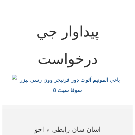
Türkçe
فارسی
پيداوار جي
հայերեն
Azərbaycan
درخواست
עִבְרִית
Kurmancî
العربية
O'zbek
繁體中文
中文
اسان سان رابطي ۾ اچو
ئۇيغۇرچە