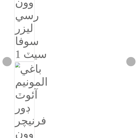
Igbo
አማርኛ
Pilipino
français
Af Soomaali
Shona
Sugbuanon
Euskara
ລາວ
Zulu
Slovenščina