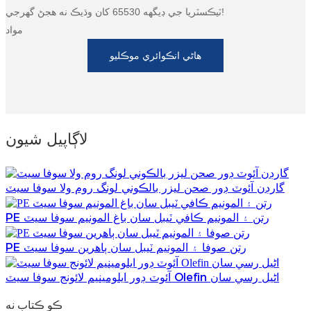
ٽيڪسٽريا جي ڊيگهه 65530 کان وڌيڪ نه هجڻ گهرجي!
مواد
هاڻي انڪوائري موڪليو
لاڳاپيل شيون
گارڊن آئوٽ ڊور صحن ليزر بالڪوني لونگ روم ولا سوفا سيٽ
PE رتن ۽ المونيم ڪافي ٽيبل سان باغ المونيم سوفا سيٽ
PE رتن صوفا ۽ المونيم ٽيبل سان ٻاھرين سوفا سيٽ
آئوٽ ڊور ايلومينيم لائونج سوفا سيٽ Olefin اڻيل رسي سان
ڪو ڪتاب نه