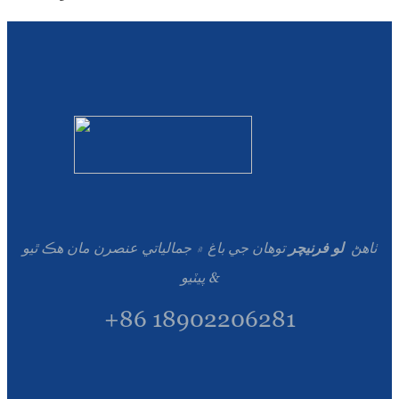
ٺاهڻ
لو فرنيچر
توهان جي باغ ۾ جمالياتي عنصرن مان هڪ ٿيو
& پيٽيو
+86 18902206281