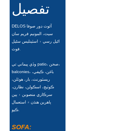
تفصيل
Slovenčina
Српски
DELOS آئوٽ ڊور صوفا
Точики
سيٽ، المونيم فريم سان
اڻيل رسي ۽ اسٽينلیس سٹیل
Shqip
فوٽ.
Қазақ Тілі
وڏي پيماني تي patio، صحن،
Bosanski
balconies، باغن، ڪيفي،
italiano
ريسٽورنٽ، بار، هوٽلن،
ڪوٽيج، اسڪولن، نظارن،
Кыргызча
سرڪاري منصوبن ۽ ٻين
ٻاهرين هنڌن ۾ استعمال
Lëtzebuergesch
ڪيو.
Magyar
हिन्दी
SOFA: