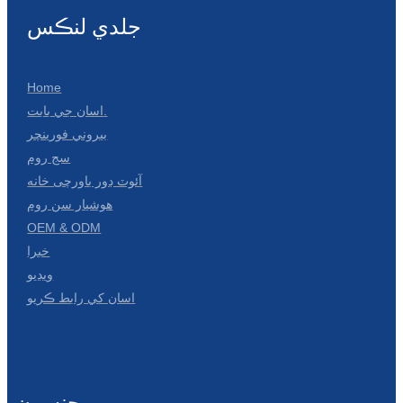
جلدي لنڪس
Home
اسان جي بابت.
بيروني فورينچر
سج روم
آئوٽ ڊور باورچی خانه
هوشيار سن روم
OEM & ODM
خبرا
ويڊيو
اسان کي رابط ڪريو