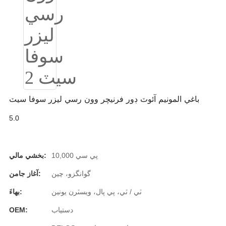
Burmese
Sesotho
čeština
ภาษาไทย
norsk
باغي المونيم آئوٽ ڊور فرنيچر وون رسي ليزر سوفا سيٽ
Afrikaans
5.0
latviešu valoda‎
ქართველი
10,000 پي سي
بخشي مالي:
Xhosa
گوانگزو، چين
آغاز جامن:
Latin
ٽي / ٽي، پي پال، ويسٽرن يونين
بهاءَ:
دستياب
OEM:
Hausa