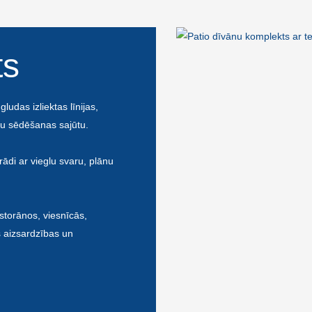
ts
udas izliektas līnijas,
rtu sēdēšanas sajūtu.
ādi ar vieglu svaru, plānu
storānos, viesnīcās,
s aizsardzības un