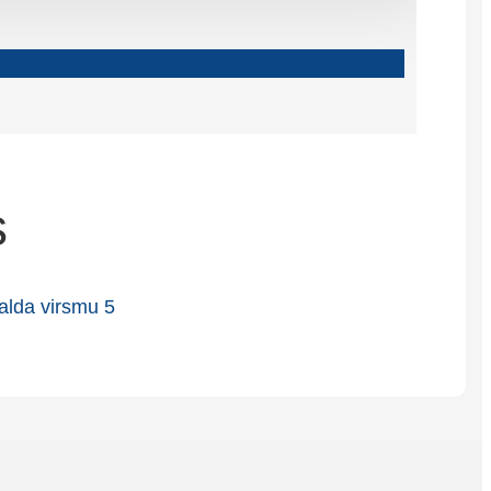
Slovenčina
Српски
Точики
Shqip
s
Қазақ Тілі
Bosanski
italiano
Кыргызча
Lëtzebuergesch
Magyar
हिन्दी