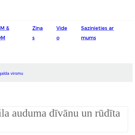
English
M &
Ziņa
Vide
Sazinieties ar
Ōlelo Hawaiʻi
DM
s
o
mums
Faasamoa
Maltese
Español
 galda virsmu
Galego
Português
Frysk
Nederlands
Gàidhlig