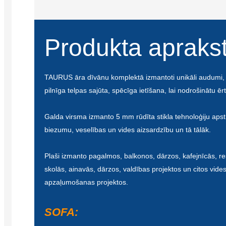
Produkta apraks
TAURUS āra dīvānu komplektā izmantoti unikāli audumi, gl
pilnīga telpas sajūta, spēcīga ietīšana, lai nodrošinātu ē
Galda virsma izmanto 5 mm rūdīta stikla tehnoloģiju apstr
biezumu, veselības un vides aizsardzību un tā tālāk.
Plaši izmanto pagalmos, balkonos, dārzos, kafejnīcās, re
skolās, ainavās, dārzos, valdības projektos un citos vide
apzaļumošanas projektos.
SOFA: