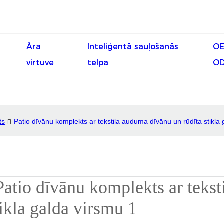
Āra
Inteliģentā sauļošanās
OE
virtuve
telpa
O
ts
Patio dīvānu komplekts ar tekstila auduma dīvānu un rūdīta stikla