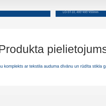
Sānu galds
LO-ST-10, 495*495*450mm
Produkta pielietojum