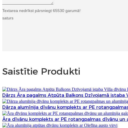
Textarea nedrīkst pārsniegt 65530 garumā!
saturs
Saistītie Produkti
Dārzs Āra pagalms Atpūta Balkons Dzīvojamā istaba V
Dārza alumīnija dīvānu komplekts ar PE rotangpalmas 
Āra dīvānu komplekts ar PE rotangpalmas dīvānu un a