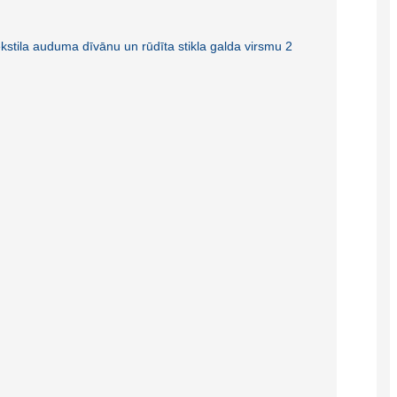
Burmese
Sesotho
čeština
ภาษาไทย
norsk
Afrikaans
latviešu valoda‎
ქართველი
Xhosa
Latin
Hausa