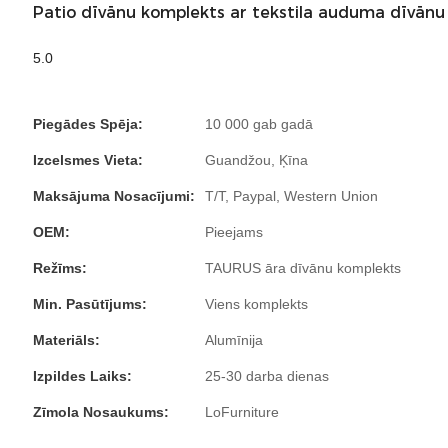
Patio dīvānu komplekts ar tekstila auduma dīvānu 
5.0
Piegādes Spēja:
10 000 gab gadā
Izcelsmes Vieta:
Guandžou, Ķīna
Maksājuma Nosacījumi:
T/T, Paypal, Western Union
OEM:
Pieejams
Režīms:
TAURUS āra dīvānu komplekts
Min. Pasūtījums:
Viens komplekts
Materiāls:
Alumīnija
Izpildes Laiks:
25-30 darba dienas
Zīmola Nosaukums:
LoFurniture