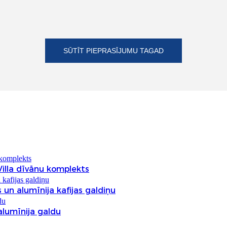
SŪTĪT PIEPRASĪJUMU TAGAD
illa dīvānu komplekts
un alumīnija kafijas galdiņu
lumīnija galdu