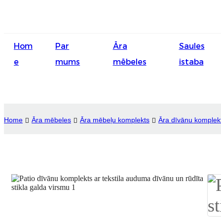
Hom
Par
Āra
Saules
e
mums
mēbeles
istaba
Home
Āra mēbeles
Āra mēbeļu komplekts
Āra dīvānu komplek