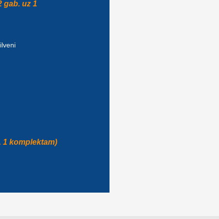
 gab. uz 1
ilveni
. 1 komplektam)