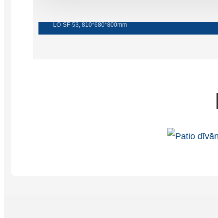
Vienvietīgs dīvāns
LO-SF-53, 810*680*800mm