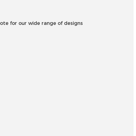
Íslenska
Hrvatski
ote for our wide range of designs
Македонски
سنڌي
русский
اردو
יידיש
Українська
தமிழ்
български
తెలుగు