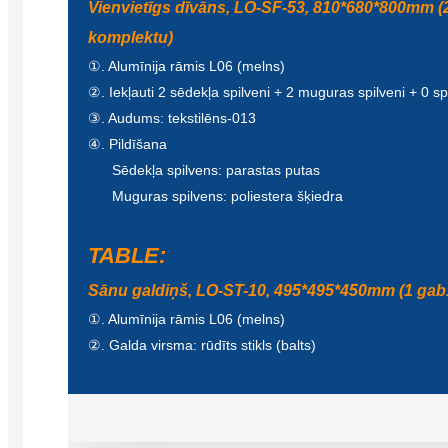
Vienvietīgs dīvāns, LO-SF-53, 810*680*800mm (2
komplektu)
①. Alumīnija rāmis L06 (melns)
②. Iekļauti 2 sēdekļa spilveni + 2 muguras spilveni + 0 sp
③. Audums: tekstilēns-013
④. Pildīšana
Sēdekļa spilvens: parastas putas
Muguras spilvens: poliestera šķiedra
TABLE:
Sānu galdiņš, LO-ST-10, 495*495*450mm (1 gab
①. Alumīnija rāmis L06 (melns)
②. Galda virsma: rūdīts stikls (balts)