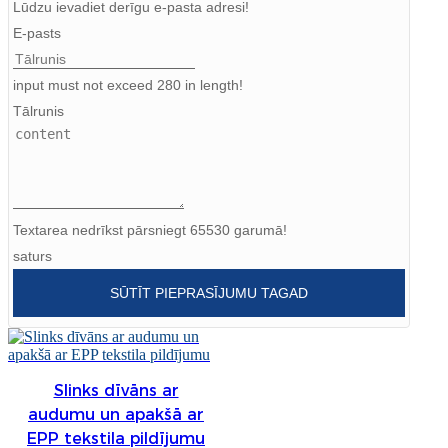
Lūdzu ievadiet derīgu e-pasta adresi!
Burmese
E-pasts
Sesotho
input must not exceed 280 in length!
čeština
Tālrunis
ภาษาไทย
norsk
Afrikaans
Textarea nedrīkst pārsniegt 65530 garumā!
saturs
latviešu valoda‎
SŪTĪT PIEPRASĪJUMU TAGAD
ქართველი
Xhosa
Latin
Slinks dīvāns ar
audumu un apakšā ar
Hausa
EPP tekstila pildījumu