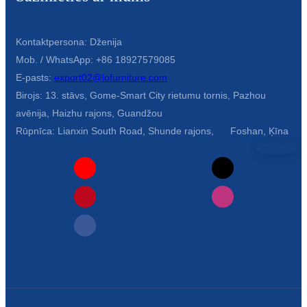
Беларуская
ਪੰਜਾਬੀ
Kontaktpersona: Dženija
বাংলা
Mob. / WhatsApp: +86 18927579085
E-pasts:
export02@lofurniture.com
dansk
Birojs: 13. stāvs, Gome-Smart City rietumu tornis, Pazhou
മലയാളം
avēnija, Haizhu rajons, Guandžou
Rūpnīca: Lianxin South Road, Shunde rajons, Foshan, Ķīna
मराठी
ಕನ್ನಡ
ગુજરાતી
ଓଡ଼ିଆ
Basa Jawa
bahasa Indonesia
Sundanese