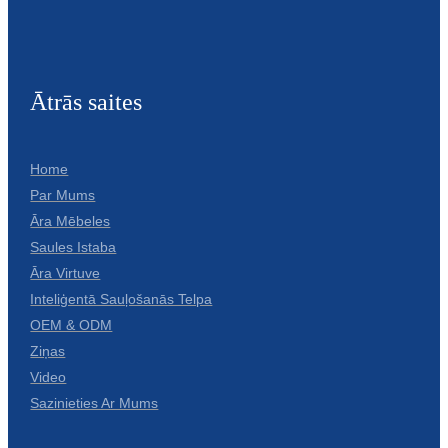
Slovenčina
Српски
Ātrās saites
Точики
Shqip
Home
Қазақ Тілі
Par Mums
Āra Mēbeles
Bosanski
Saules Istaba
italiano
Āra Virtuve
Inteliģentā Sauļošanās Telpa
Кыргызча
OEM & ODM
Lëtzebuergesch
Ziņas
Video
Magyar
Sazinieties Ar Mums
हिन्दी