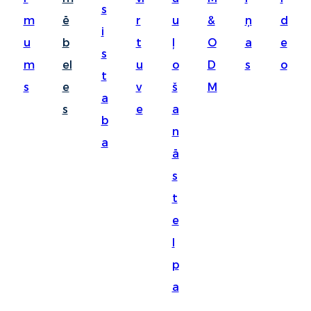
s
Suomi
m
ē
r
u
&
ņ
d
i
lietuvių
u
b
t
ļ
O
a
e
s
m
el
u
o
D
s
o
svenska
t
s
e
v
š
M
Eesti
a
s
e
a
Gaeilgenah
b
n
a
Polski
ā
한국어
s
t
Malagasy fiteny
e
Corsu
l
èdè Yorùbá
p
Tiếng Việt
a
Монгол