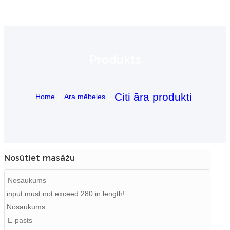
Igbo
አማርኛ
Produkts
Pilipino
français
Citi āra produkti
Home
Āra mēbeles
Af Soomaali
Shona
Sugbuanon
Nosūtiet masāžu
Euskara
ລາວ
input must not exceed 280 in length!
Zulu
Nosaukums
Slovenščina