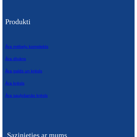
Íslenska
Hrvatski
Produkti
Македонски
سنڌي
Āra mēbeļu komplekts
русский
Āra dīvāns
اردو
Āra galds un krēsls
יידיש
Āra krēsls
Українська
Āra sauļošanās krēsls
தமிழ்
български
తెలుగు
Sazinieties ar mums