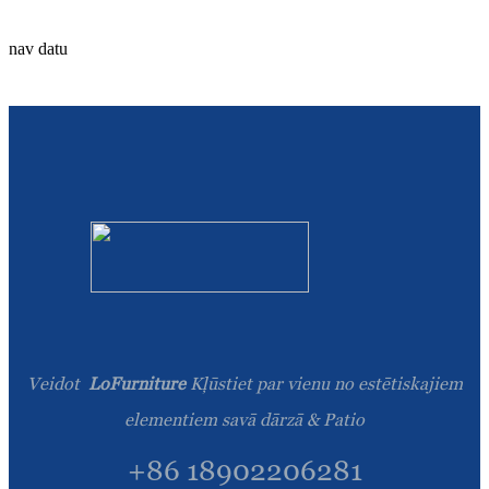
Română
nav datu
Kiswahili
ខ្មែរ
日语
Maori
Deutsch
සිංහල
Català
Bahasa Melayu
Veidot
LoFurniture
Kļūstiet par vienu no estētiskajiem
Cymraeg
elementiem savā dārzā & Patio
پښتو
+86 18902206281
Ελληνικά