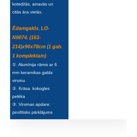
Беларуская
kotedžās, ainavās un
citās āra vietās.
ਪੰਜਾਬੀ
বাংলা
Ēdamgalds, LO-
N9074, (163-
dansk
214)x90x78cm (1 gab.
മലയാളം
1 komplektam)
मराठी
①. Alumīnija rāmis ar 6
mm keramikas galda
ಕನ್ನಡ
virsmu
ગુજરાતી
②. Krāsa: kokogles
pelēka
ଓଡ଼ିଆ
③. Virsmas apdare:
Basa Jawa
pirolītisks pārklājums
bahasa Indonesia
Sundanese