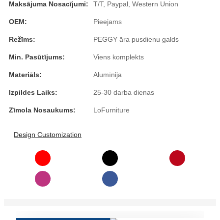
Maksājuma Nosacījumi:
T/T, Paypal, Western Union
Slovenčina
OEM:
Pieejams
Српски
Režīms:
PEGGY āra pusdienu galds
Точики
Min. Pasūtījums:
Viens komplekts
Materiāls:
Alumīnija
Shqip
Izpildes Laiks:
25-30 darba dienas
Қазақ Тілі
Zīmola Nosaukums:
LoFurniture
Bosanski
italiano
Design Customization
Кыргызча
Lëtzebuergesch
Magyar
हिन्दी