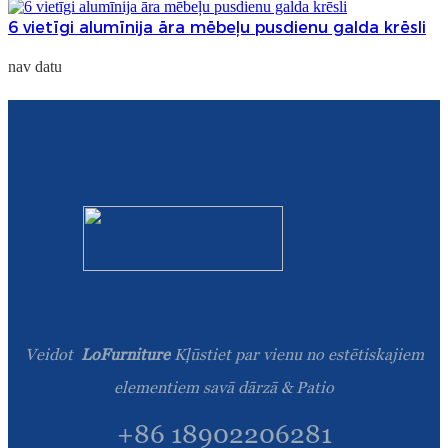
6 vietīgi alumīnija āra mēbeļu pusdienu galda krēsli
nav datu
Veidot
LoFurniture
Kļūstiet par vienu no estētiskajiem
elementiem savā dārzā & Patio
+86 18902206281