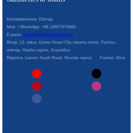
Kontaktpersona: Dženija
Mob. / WhatsApp: +86 18927579085
E-pasts:
export02@lofurniture.com
Birojs: 13. stāvs, Gome-Smart City rietumu tornis, Pazhou
avēnija, Haizhu rajons, Guandžou
Rūpnīca: Lianxin South Road, Shunde rajons, Foshan, Ķīna