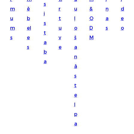
s
Suomi
m
ē
r
u
&
ņ
d
i
lietuvių
u
b
t
ļ
O
a
e
s
m
el
u
o
D
s
o
svenska
t
s
e
v
š
M
Eesti
a
s
e
a
Gaeilgenah
b
n
a
Polski
ā
한국어
s
t
Malagasy fiteny
e
Corsu
l
èdè Yorùbá
p
Tiếng Việt
a
Монгол