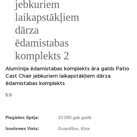
Română
Kiswahili
ខ្មែរ
日语
Maori
Deutsch
Alumīnija ēdamistabas komplekts āra galds Patio
සිංහල
Cast Chair jebkuriem laikapstākļiem dārza
ēdamistabas komplekts
Català
5.0
Bahasa Melayu
Cymraeg
Piegādes Spēja:
10 000 gab gadā
پښتو
Izcelsmes Vieta:
Guandžou, Ķīna
Ελληνικά