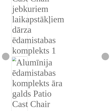
Burmese
Sesotho
čeština
ภาษาไทย
norsk
Afrikaans
latviešu valoda‎
ქართველი
Xhosa
Latin
Hausa