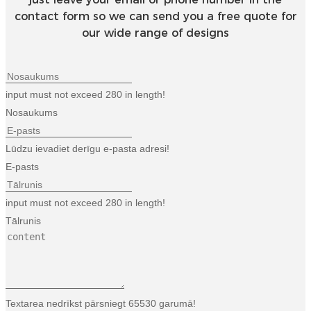
Esperanto
contact form so we can send you a free quote for
our wide range of designs
Hmong
नेपाली
input must not exceed 280 in length!
Nosaukums
Lūdzu ievadiet derīgu e-pasta adresi!
E-pasts
input must not exceed 280 in length!
Tālrunis
Textarea nedrīkst pārsniegt 65530 garumā!