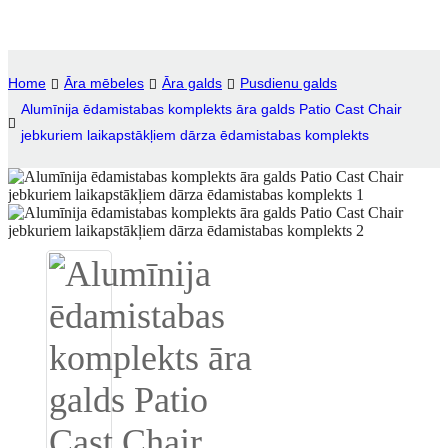
Igbo
አማርኛ
Home
Āra mēbeles
Āra galds
Pusdienu galds
Alumīnija ēdamistabas komplekts āra galds Patio Cast Chair
Pilipino
jebkuriem laikapstākļiem dārza ēdamistabas komplekts
français
Af Soomaali
Shona
Sugbuanon
Euskara
ລາວ
Zulu
Slovenščina