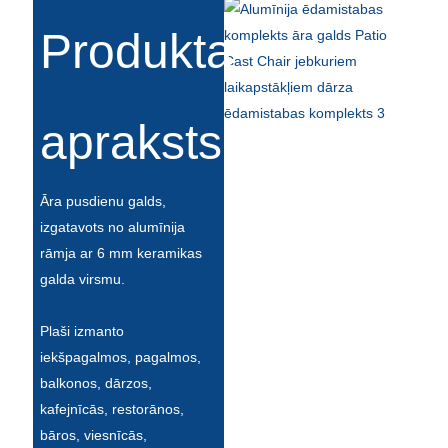
Íslenska
Produkta
Hrvatski
Македонски
apraksts
سنڌي
русский
Āra pusdienu galds,
اردو
izgatavots no alumīnija
rāmja ar 6 mm keramikas
יידיש
galda virsmu.
Українська
Plaši izmanto
தமிழ்
iekšpagalmos, pagalmos,
български
balkonos, dārzos,
kafejnīcās, restorānos,
తెలుగు
bāros, viesnīcās,