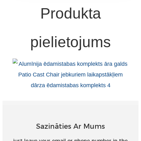
Produkta
Türkçe
فارسی
հայերեն
pielietojums
Azərbaycan
עִבְרִית
Kurmancî
العربية
O'zbek
繁體中文
中文
Sazināties Ar Mums
ئۇيغۇرچە
just leave your email or phone number in the