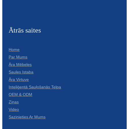
Ātrās saites
Home
Par Mums
Āra Mēbeles
Saules Istaba
Āra Virtuve
Inteliģentā Sauļošanās Telpa
OEM & ODM
Ziņas
Video
Sazinieties Ar Mums