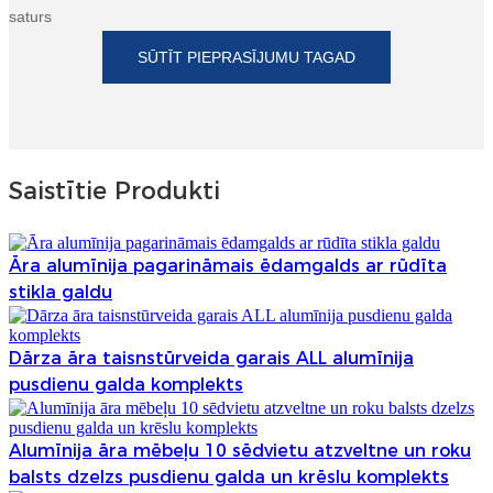
saturs
SŪTĪT PIEPRASĪJUMU TAGAD
Saistītie Produkti
Āra alumīnija pagarināmais ēdamgalds ar rūdīta
stikla galdu
Dārza āra taisnstūrveida garais ALL alumīnija
pusdienu galda komplekts
Alumīnija āra mēbeļu 10 sēdvietu atzveltne un roku
balsts dzelzs pusdienu galda un krēslu komplekts