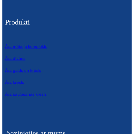
Produkti
Āra mēbeļu komplekts
Āra dīvāns
Āra galds un krēsls
Āra krēsls
Āra sauļošanās krēsls
Sazinieties ar mums