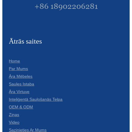
+86 18902206281
Ātrās saites
Home
Par Mums
Āra Mēbeles
Saules Istaba
Āra Virtuve
Inteliģentā Sauļošanās Telpa
OEM & ODM
Ziņas
Video
Sazinieties Ar Mums