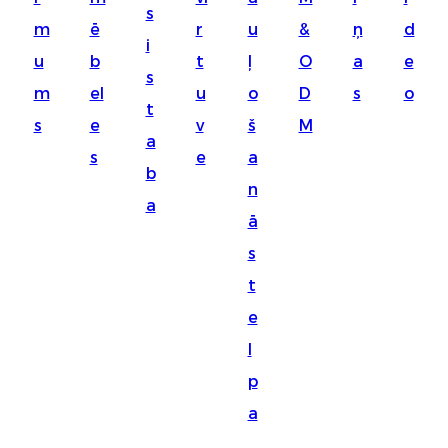
s
Suomi
m
ē
r
u
&
ņ
d
i
lietuvių
u
b
t
ļ
O
a
e
s
m
el
u
o
D
s
o
svenska
t
s
e
v
š
M
Eesti
a
s
e
a
Gaeilgenah
b
n
a
Polski
ā
한국어
s
t
Malagasy fiteny
e
Corsu
l
èdè Yorùbá
p
Tiếng Việt
a
Монгол