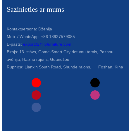
Sazinieties ar mums
Kontaktpersona: Dženija
Mob. / WhatsApp: +86 18927579085
E-pasts:
export02@lofurniture.com
Birojs: 13. stāvs, Gome-Smart City rietumu tornis, Pazhou
avēnija, Haizhu rajons, Guandžou
Rūpnīca: Lianxin South Road, Shunde rajons, Foshan, Ķīna