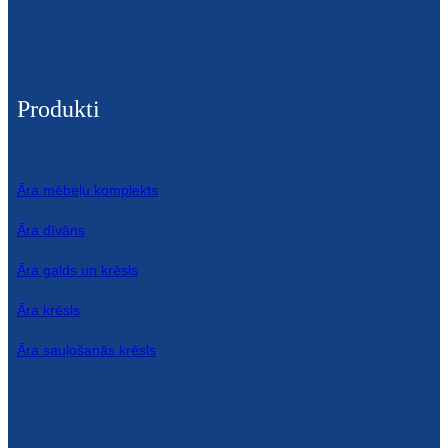
Produkti
Āra mēbeļu komplekts
Āra dīvāns
Āra galds un krēsls
Āra krēsls
Āra sauļošanās krēsls