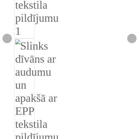
Burmese
Sesotho
čeština
ภาษาไทย
norsk
Afrikaans
latviešu valoda‎
ქართველი
Xhosa
Latin
Hausa