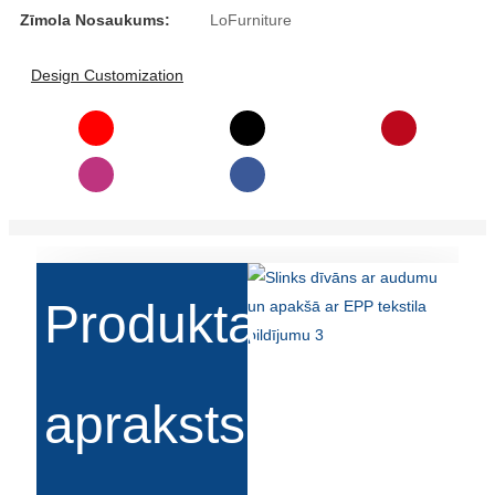
Zīmola Nosaukums:
LoFurniture
Slovenčina
Design Customization
Српски
Точики
Shqip
Қазақ Тілі
Bosanski
italiano
Produkta
Кыргызча
Lëtzebuergesch
apraksts
Magyar
हिन्दी