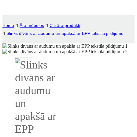
Igbo
አማርኛ
Home
Āra mēbeles
Citi āra produkti
Slinks dīvāns ar audumu un apakšā ar EPP tekstila pildījumu
Pilipino
français
Af Soomaali
Shona
Sugbuanon
Euskara
ລາວ
Zulu
Slovenščina