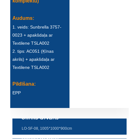
komplektu)
Беларуская
ਪੰਜਾਬੀ
Audums:
বাংলা
1. veids: Sunbrella 3757-
0023 + apakšdaļa ar
dansk
Textilene TSLA002
മലയാളം
2. tips: AC051 (Ķīnas
akrils) + apakšdaļa ar
मराठी
Textilene TSLA002
ಕನ್ನಡ
Pildīšana:
ગુજરાતી
EPP
ଓଡ଼ିଆ
Basa Jawa
Slinks dīvāns
bahasa Indonesia
LO-SF-08, 1005*1000*900cm
Sundanese
Slinks dīvāns