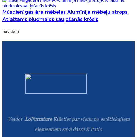
Mūsdienīgas āra mēbeles Alumīnija mēbeļu strops
Atlaižams pludmales sauļošanās krēsls
nav datu
Veidot
LoFurniture
Kļūstiet par vienu no estētiskajiem
elementiem savā dārzā & Patio