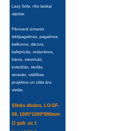
Íslenska
Lazy Sofa, rīks laiskai
atpūtai.
Hrvatski
Македонски
Pārsvarā izmanto
iekšpagalmos, pagalmos,
سنڌي
balkonos, dārzos,
русский
kafejnīcās, restorānos,
bāros, viesnīcās,
اردو
kotedžās, skolās,
ainavās, valdības
יידיש
projektos un citās āra
Українська
vietās.
தமிழ்
Slinks dīvāns, LO-SF-
български
08, 1005*1000*900mm
తెలుగు
(1 gab. uz 1