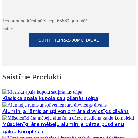
Textarea nedrīkst pārsniegt 65530 garumā!
saturs
SŪTĪT PIEPRASĪJUMU TAGAD
Saistītie Produkti
Klasiska apaļa kupola sauļošanās telpa
Alumīnija rāmis ar spilveniem āra divvietīgs dīvāns
Mūsdienīgi āra mēbeļu alumīnija dārza pusdienu
galdu komplekti