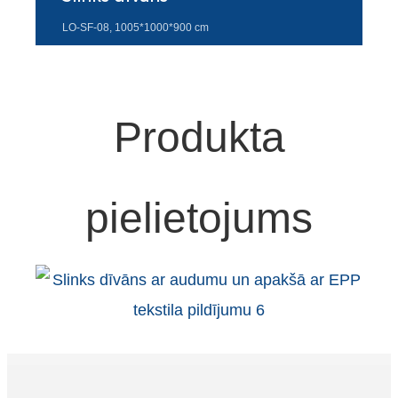
Türkçe
LO-SF-08, 1005*1000*900 cm
فارسی
հայերեն
Produkta
Azərbaycan
עִבְרִית
Kurmancî
pielietojums
العربية
O'zbek
繁體中文
中文
ئۇيغۇرچە