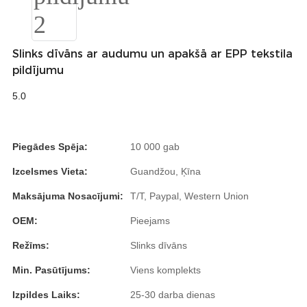
Română
Kiswahili
Slinks dīvāns ar audumu un apakšā ar EPP tekstila
ខ្មែរ
pildījumu
日语
5.0
Maori
Deutsch
Piegādes Spēja:
10 000 gab
සිංහල
Izcelsmes Vieta:
Guandžou, Ķīna
Català
Maksājuma Nosacījumi:
T/T, Paypal, Western Union
OEM:
Pieejams
Bahasa Melayu
Režīms:
Slinks dīvāns
Cymraeg
Min. Pasūtījums:
Viens komplekts
پښتو
Izpildes Laiks:
25-30 darba dienas
Ελληνικά