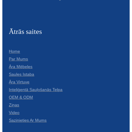
Ātrās saites
Home
Par Mums
Āra Mēbeles
Saules Istaba
Āra Virtuve
Inteliģentā Sauļošanās Telpa
OEM & ODM
Ziņas
Video
Sazinieties Ar Mums