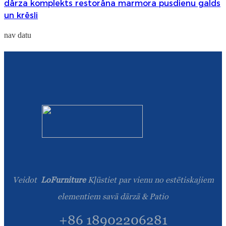
dārza komplekts restorāna marmora pusdienu galds
un krēsli
nav datu
Veidot
LoFurniture
Kļūstiet par vienu no estētiskajiem
elementiem savā dārzā & Patio
+86 18902206281