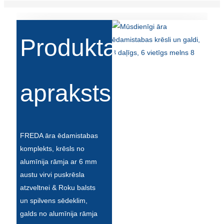
Produkta
apraksts
FREDA āra ēdamistabas
komplekts, krēsls no
alumīnija rāmja ar 6 mm
austu virvi puskrēsla
atzveltnei & Roku balsts
un spilvens sēdeklim,
galds no alumīnija rāmja