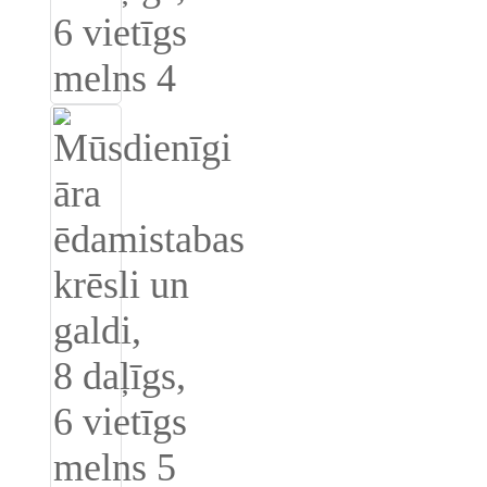
Íslenska
Hrvatski
Македонски
سنڌي
русский
اردو
יידיש
Українська
தமிழ்
български
తెలుగు