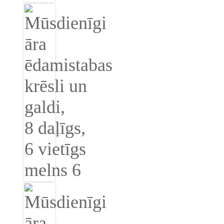
Беларуская
ਪੰਜਾਬੀ
বাংলা
dansk
മലയാളം
मराठी
ಕನ್ನಡ
ગુજરાતી
ଓଡ଼ିଆ
Basa Jawa
bahasa Indonesia
Sundanese