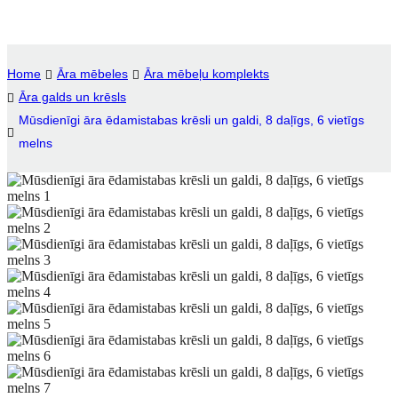
Igbo
አማርኛ
Home
Āra mēbeles
Āra mēbeļu komplekts
Āra galds un krēsls
Pilipino
Mūsdienīgi āra ēdamistabas krēsli un galdi, 8 daļīgs, 6 vietīgs
français
melns
Af Soomaali
Shona
Sugbuanon
Euskara
ລາວ
Zulu
Slovenščina