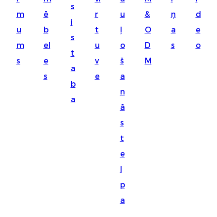
s
Suomi
m
ē
r
u
&
ņ
d
i
lietuvių
u
b
t
ļ
O
a
e
s
m
el
u
o
D
s
o
svenska
t
s
e
v
š
M
Eesti
a
s
e
a
Gaeilgenah
b
n
a
Polski
ā
한국어
s
t
Malagasy fiteny
e
Corsu
l
èdè Yorùbá
p
Tiếng Việt
a
Монгол