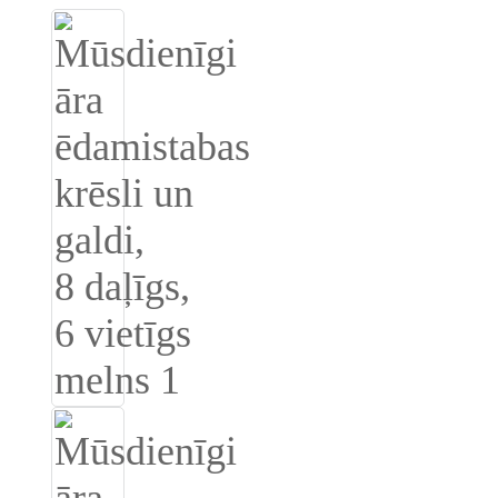
Burmese
Sesotho
čeština
ภาษาไทย
norsk
Afrikaans
latviešu valoda‎
ქართველი
Xhosa
Latin
Hausa