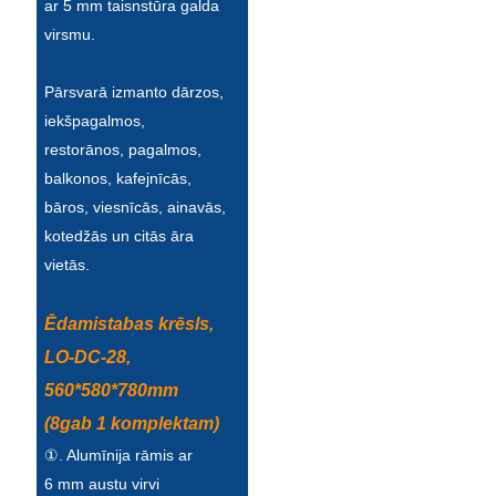
ar 5 mm taisnstūra galda
virsmu.
Pārsvarā izmanto dārzos,
iekšpagalmos,
restorānos, pagalmos,
balkonos, kafejnīcās,
bāros, viesnīcās, ainavās,
kotedžās un citās āra
vietās.
Ēdamistabas krēsls,
LO-DC-28,
560*580*780mm
(8gab 1 komplektam)
①. Alumīnija rāmis ar
6 mm austu virvi