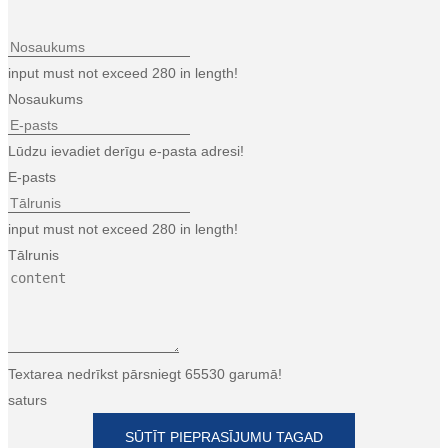
input must not exceed 280 in length!
Nosaukums
Lūdzu ievadiet derīgu e-pasta adresi!
E-pasts
input must not exceed 280 in length!
Tālrunis
Textarea nedrīkst pārsniegt 65530 garumā!
saturs
SŪTĪT PIEPRASĪJUMU TAGAD