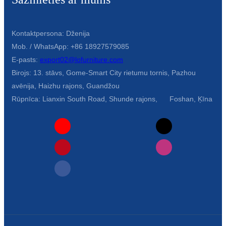
Kontaktpersona: Dženija
Mob. / WhatsApp: +86 18927579085
E-pasts:
export02@lofurniture.com
Birojs: 13. stāvs, Gome-Smart City rietumu tornis, Pazhou
avēnija, Haizhu rajons, Guandžou
Rūpnīca: Lianxin South Road, Shunde rajons, Foshan, Ķīna