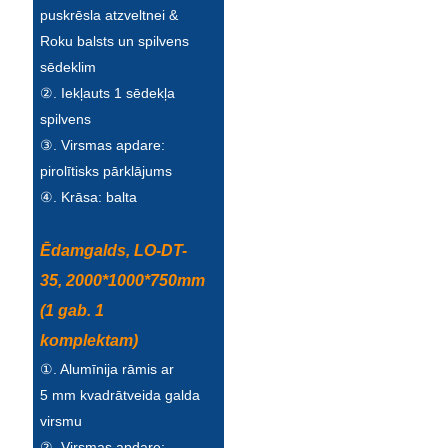
puskrēsla atzveltnei &
Roku balsts un spilvens
sēdeklim
②. Iekļauts 1 sēdekļa
spilvens
③. Virsmas apdare:
pirolītisks pārklājums
④. Krāsa: balta
Ēdamgalds, LO-DT-
35, 2000*1000*750mm
(1 gab. 1
komplektam)
①. Alumīnija rāmis ar
5 mm kvadrātveida galda
virsmu
②. Virsmas apdare: