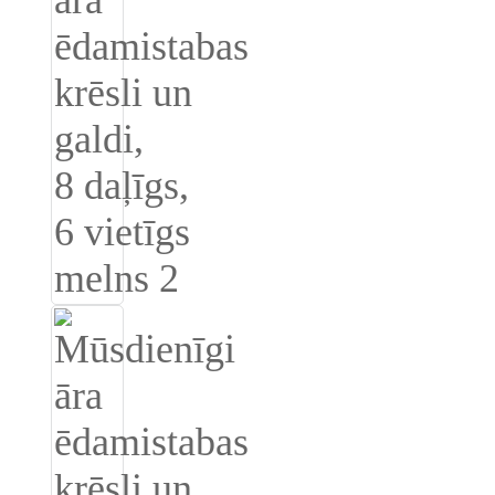
Română
Kiswahili
ខ្មែរ
日语
Maori
Deutsch
සිංහල
Català
Bahasa Melayu
Cymraeg
پښتو
Ελληνικά