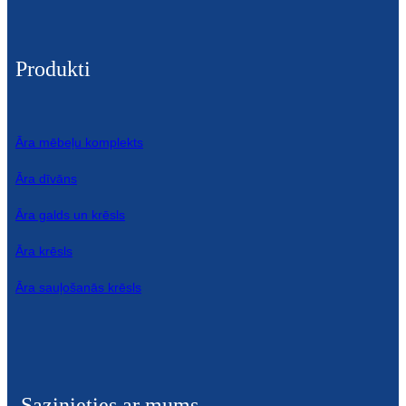
Produkti
Āra mēbeļu komplekts
Āra dīvāns
Āra galds un krēsls
Āra krēsls
Āra sauļošanās krēsls
Sazinieties ar mums