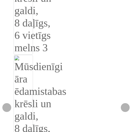
Slovenčina
Српски
Точики
Shqip
Қазақ Тілі
Bosanski
italiano
Кыргызча
Lëtzebuergesch
Magyar
हिन्दी