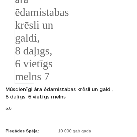
Türkçe
فارسی
հայերեն
Azərbaycan
עִבְרִית
Kurmancî
العربية
Mūsdienīgi āra ēdamistabas krēsli un galdi,
O'zbek
8 daļīgs, 6 vietīgs melns
繁體中文
5.0
中文
ئۇيغۇرچە
Piegādes Spēja:
10 000 gab gadā