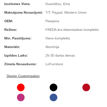
Esperanto
Izcelsmes Vieta:
Guandžou, Ķīna
Maksājuma Nosacījumi:
T/T, Paypal, Western Union
Hmong
OEM:
Pieejams
नेपाली
Režīms:
FREDA āra ēdamistabas komplekts
Min. Pasūtījums:
Viens komplekts
Materiāls:
Alumīnija
Izpildes Laiks:
25-30 darba dienas
Zīmola Nosaukums:
LoFurniture
Design Customization