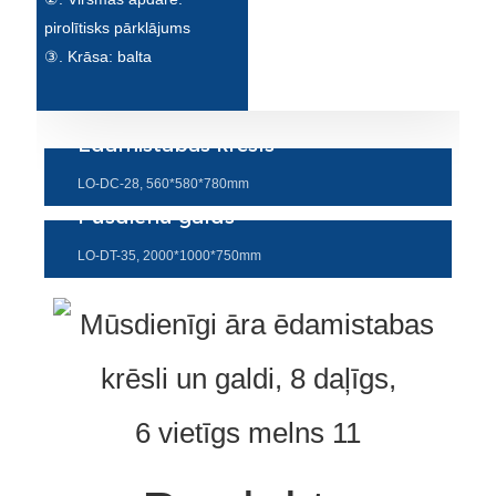
pirolītisks pārklājums
③. Krāsa: balta
Ēdamistabas krēsls
LO-DC-28, 560*580*780mm
Pusdienu galds
LO-DT-35, 2000*1000*750mm