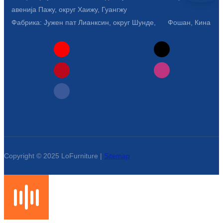
Esperanto
авенија Пажу, округ Хаижу, Гуангжу
Фабрика: Јужен пат Лианксин, округ Шунде, Фошан, Кина
Hmong
नेपाली
Copyright © 2025 LoFurniture |
Sitemap