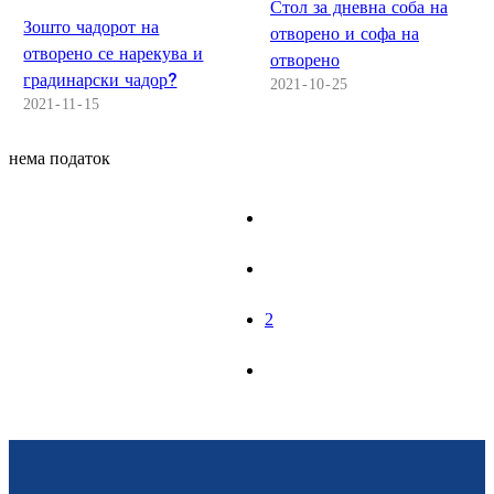
Стол за дневна соба на
Зошто чадорот на
отворено и софа на
Slovenčina
отворено се нарекува и
отворено
градинарски чадор?
Српски
2021
10
25
2021
11
15
Точики
нема податок
Shqip
Қазақ Тілі
Bosanski
1
italiano
2
Кыргызча
Lëtzebuergesch
Magyar
हिन्दी