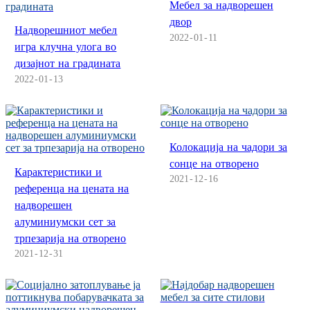
Мебел за надворешен
Burmese
двор
Надворешниот мебел
2022
01
11
Sesotho
игра клучна улога во
дизајнот на градината
čeština
2022
01
13
ภาษาไทย
norsk
Колокација на чадори за
Afrikaans
сонце на отворено
Карактеристики и
2021
12
16
latviešu valoda‎
референца на цената на
надворешен
ქართველი
алуминиумски сет за
Xhosa
трпезарија на отворено
2021
12
31
Latin
Hausa