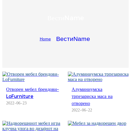
Igbo
ВестиName
አማርኛ
Pilipino
ВестиName
Home
français
Af Soomaali
Shona
Sugbuanon
Отворен мебел брендови-
Алуминиумска
Euskara
LoFurniture
трпезариска маса на
отворено
2022
06
23
ລາວ
2022
06
22
Zulu
Slovenščina