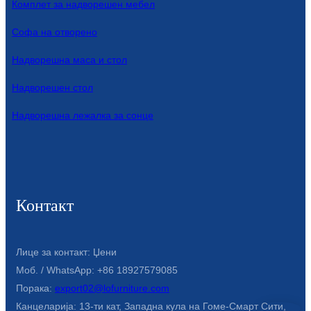
Комплет за надворешен мебел
Türkçe
Софа на отворено
فارسی
Надворешна маса и стол
հայերեն
Надворешен стол
Azərbaycan
Надворешна лежалка за сонце
עִבְרִית
Kurmancî
العربية
Контакт
O'zbek
繁體中文
Лице за контакт: Џени
中文
Моб. / WhatsApp: +86 18927579085
Порака:
export02@lofurniture.com
ئۇيغۇرچە
Канцеларија: 13-ти кат, Западна кула на Гоме-Смарт Сити,