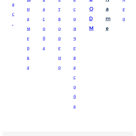
а
Suomi
н
а
т
с
O
a
е
с
lietuvių
а
с
в
о
D
m
о
.
м
о
о
н
M
e
svenska
е
б
р
ч
Eesti
р
а
е
е
Gaeilgenah
к
н
в
Polski
а
о
а
한국어
с
о
Malagasy fiteny
б
Corsu
а
èdè Yorùbá
Tiếng Việt
Монгол