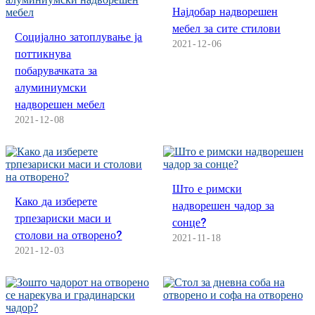
Română
Најдобар надворешен
мебел за сите стилови
Kiswahili
Социјално затоплување ја
2021
12
06
поттикнува
ខ្មែរ
побарувачката за
алуминиумски
日语
надворешен мебел
Maori
2021
12
08
Deutsch
සිංහල
Што е римски
Како да изберете
Català
надворешен чадор за
трпезариски маси и
сонце?
Bahasa Melayu
столови на отворено?
2021
11
18
2021
12
03
Cymraeg
پښتو
Ελληνικά