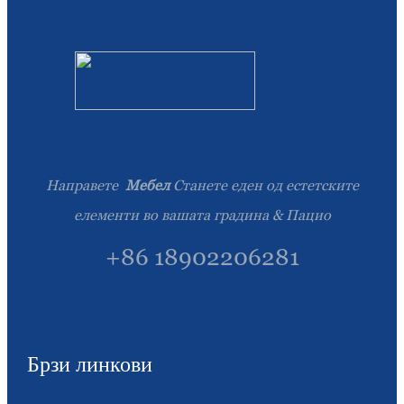
Íslenska
Hrvatski
Македонски
سنڌي
русский
Направете
Мебел
Станете еден од естетските
اردو
елементи во вашата градина & Пацио
יידיש
+86 18902206281
Українська
தமிழ்
български
Брзи линкови
తెలుగు