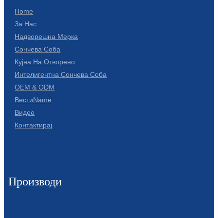
Беларуская
Home
ਪੰਜਾਬੀ
За Нас.
Надворешна Мерка
বাংলা
Сончева Соба
dansk
Кујна На Отворено
Интелигентна Сончева Соба
മലയാളം
OEM & ODM
मराठी
ВестиName
Видео
ಕನ್ನಡ
Контактирај
ગુજરાતી
ଓଡ଼ିଆ
Basa Jawa
Производи
bahasa Indonesia
Sundanese