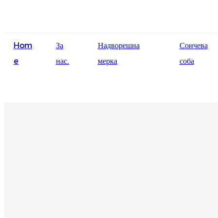
Hom
За
Надворешна
Сончева
e
нас.
мерка
соба