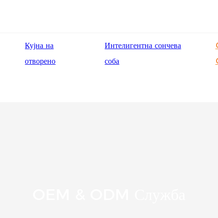
Кујна на
Интелигентна сончева
отворено
соба
OEM & ODM Служба