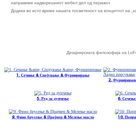
направиме надворешниот мебел дел од пејзажот.
Додека во исто време нашата посветеност на концептот на „ха
Дизајнерската филозофија на LoFur
1. Сечиње & Спојување & Фурнирирање
2. Фурнирирањ
5. Ред за дупчење
6. Сечење
9. Фино брусење & Прајмер & Мелење масло
10. Попр