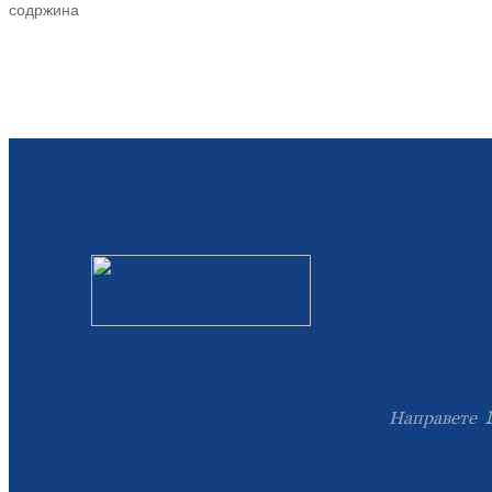
содржина
Направете