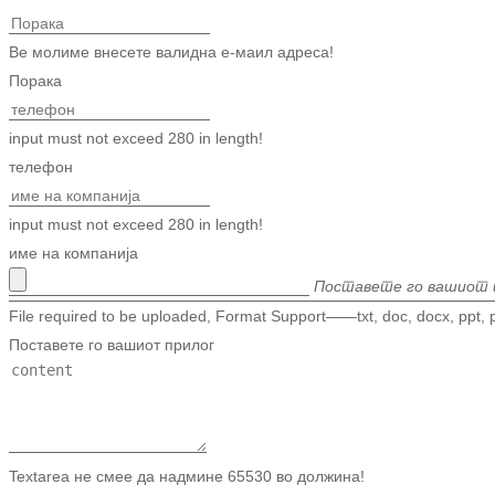
Ве молиме внесете валидна е-маил адреса!
Порака
input must not exceed 280 in length!
телефон
input must not exceed 280 in length!
име на компанија
Поставете го вашиот 
File required to be uploaded, Format Support——txt, doc, docx, ppt, pp
Поставете го вашиот прилог
Textarea не смее да надмине 65530 во должина!