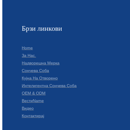
Брзи линкови
Home
За Нас.
Надворешна Мерка
Сончева Соба
Кујна На Отворено
Интелигентна Сончева Соба
OEM & ODM
ВестиName
Видео
Контактирај