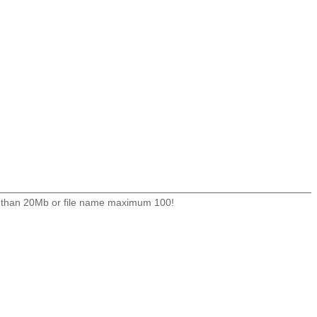
Slovenčina
Српски
Точики
Shqip
Қазақ Тілі
Bosanski
italiano
ore than 20Mb or file name maximum 100!
Кыргызча
Lëtzebuergesch
Magyar
हिन्दी