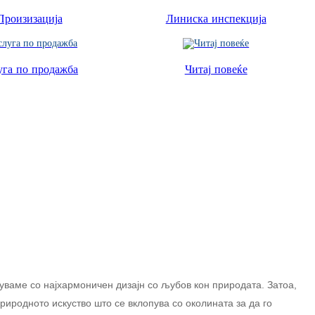
Произизација
Линиска инспекција
Igbo
አማርኛ
уга по продажба
Читај повеќе
Pilipino
français
Af Soomaali
Shona
Sugbuanon
Euskara
ລາວ
Zulu
туваме со најхармоничен дизајн со љубов кон природата. Затоа,
иродното искуство што се вклопува со околината за да го
Slovenščina