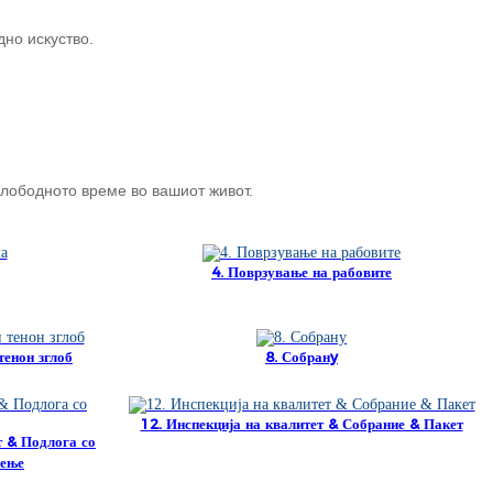
Burmese
дно искуство.
Sesotho
čeština
ภาษาไทย
 слободното време во вашиот живот.
norsk
Afrikaans
4. Поврзување на рабовите
latviešu valoda‎
ქართველი
тенон зглоб
8. Собранy
Xhosa
Latin
12. Инспекција на квалитет & Собрание & Пакет
т & Подлога со
Hausa
пење