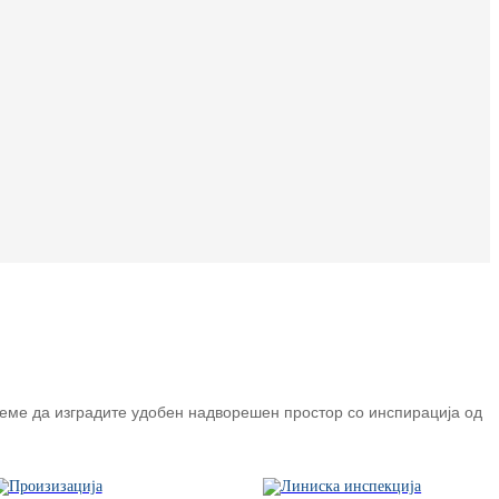
Suomi
lietuvių
svenska
Eesti
Gaeilgenah
Polski
한국어
Malagasy fiteny
Corsu
èdè Yorùbá
неме да изградите удобен надворешен простор со инспирација од
Tiếng Việt
Монгол