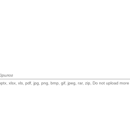
прилог
tx, xlsx, xls, pdf, jpg, png, bmp, gif, jpeg, rar, zip, Do not upload m