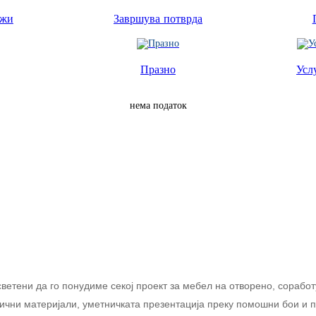
ежи
Завршува потврда
Празно
Усл
нема податок
светени да го понудиме секој проект за мебел на отворено, сорабо
ични материјали, уметничката презентација преку помошни бои и пр