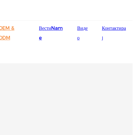
English
OEM &
ВестиNam
Виде
Контактира
Ōlelo Hawaiʻi
ODM
e
о
ј
Faasamoa
Maltese
Español
Galego
Português
Frysk
Nederlands
Gàidhlig