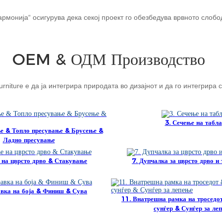
рмонија“ осигурува дека секој проект го обезбедува врвното слобо
OEM & ОДМ Производство
niture е да ја интегрира природата во дизајнот и да го интегрира
3. Сечење на табла
е & Топло пресување & Брусење &
Ладно пресување
 на цврсто дрво & Стакување
7. Дупчалка за цврсто дрво и 
авка на боја & Финиш & Сува
11. Внатрешна рамка на троседо
сунѓер & Сунѓер за ле