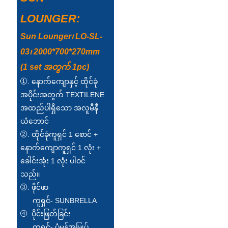
Türkçe
LOUNGER:
فارسی
Sun Lounger၊ LO-SL-
03၊ 2000*700*270mm
հայերեն
(1 set အတွက် 1pc)
Azərbaycan
①. နောက်ကျောနှင့် ထိုင်ခုံ
အပိုင်းအတွက် TEXTILENE
עִבְרִית
အထည်ပါရှိသော အလူမီနီ
Kurmancî
ယံဘောင်
②. ထိုင်ခုံကူရှင် 1 စောင် +
العربية
နောက်ကျောကူရှင် 1 လုံး +
O'zbek
ခေါင်းအုံး 1 လုံး ပါဝင်
သည်။
繁體中文
③. ဖိုင်ဖာ
中文
ကူရှင်- SUNBRELLA
④. ပိုင်းဖြတ်ခြင်း
ئۇيغۇرچە
ကူရှင်- ပုံမှန်အမြှုပ်