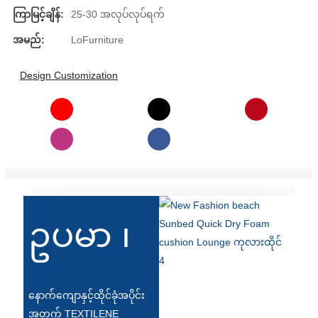
Íslenska
ကြာမြင့်ချိန်:
25-30 အလုပ်လုပ်ရက်
အမည်:
LoFurniture
Hrvatski
Македонски
Design Customization
سنڌي
русский
اردو
יידיש
Українська
ဥပမာ ၊
தமிழ்
български
తెలుగు
နောက်ကျောနှင့်ထိုင်ခုံအပိုင်း
အတွက် TEXTILENE