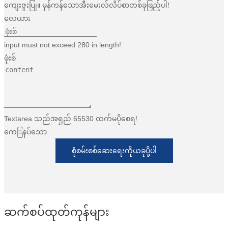
ကျေးဇူးပြု။ မှန်ကန်သောအီးမေးလ်လိပ်စာတစ်ခုဖြည့်ပါ!
လေယား
input must not exceed 280 in length!
ဖုံးစ်
Textarea သည်အရှည် 65530 ထက်မပိုစေရ!
ကေြနပ်သော
စုံစမ်းစစ်ဆေးရေးကိုယခုပို့ပါ
ဆက်စပ်ထုတ်ကုန်များ