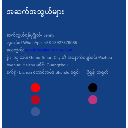
အဆက်အသွယ်များ
ဆက်သွယ်ရန်ပုဂ္ဂိုလ်- Jenny
လူအုပ်။ / WhatsApp: +86 18927579085
လေတွက်:
export02@lofurniture.com
ရုံး- ၁၃ ထပ်၊ Gome-Smart City ၏ အနောက်မျှော်စင်၊ Pazhou
Avenue၊ Haizhu ခရိုင်၊ Guangzhou
စက်ရုံ- Lianxin တောင်လမ်း၊ Shunde ခရိုင်၊ ဖိုရှန်၊ တရုတ်