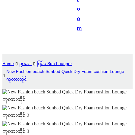
Suomi
o
lietuvių
o
m
svenska
Eesti
Gaeilgenah
Home
ဥပမာ ၊
ပြင်ပ Sun Lounger
Polski
New Fashion beach Sunbed Quick Dry Foam cushion Lounge
한국어
ကုလားထိုင်
Malagasy fiteny
Corsu
èdè Yorùbá
Tiếng Việt
Монгол