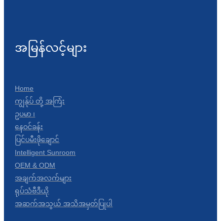
အမြန်လင့်များ
Home
ကျွန်ုပ် တို့ အကြံး
ဥပမာ ၊
နေဝင်ခန်း
ပြင်ပမီးဖိုချောင်
Intelligent Sunroom
OEM & ODM
အချက်အလက်များ
ရုပ်သံဗီဒီယို
အဆက်အသွယ် အသိအမှတ်ပြုပါ