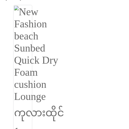
Igbo
አማርኛ
Pilipino
français
Af Soomaali
Shona
Sugbuanon
Euskara
ລາວ
Zulu
Slovenščina