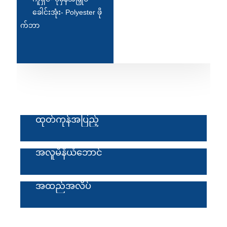
Esperanto
ခေါင်းအုံး- Polyester ဖို
က်ဘာ
Hmong
नेपाली
ထုတ်ကုန်အပြည့်
အလူမီနီယံဘောင်
အထည်အလိပ်