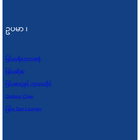
ဥပမာ ၊
ပြင်ပပရိဘောဂအစုံ
ပြင်ပဆိုဖာ
ပြင်ပစားပွဲနှင့် ကုလားထိုင်
Outdoor Chair
ပြင်ပ Sun Lounger