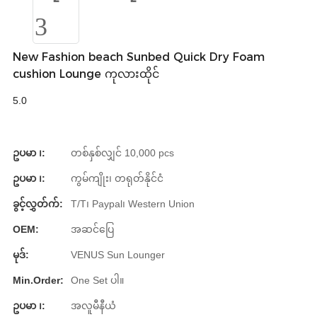
Slovenčina
Српски
New Fashion beach Sunbed Quick Dry Foam
cushion Lounge ကုလားထိုင်
Точики
5.0
Shqip
Қазақ Тілі
ဥပမာ ၊:
တစ်နှစ်လျှင် 10,000 pcs
Bosanski
ဥပမာ ၊:
ကွမ်ကျိုး၊ တရုတ်နိုင်ငံ
italiano
ခွင့်လွှတ်က်:
T/T၊ Paypal၊ Western Union
Кыргызча
OEM:
အဆင်ပြေ
Lëtzebuergesch
မုဒ်:
VENUS Sun Lounger
Magyar
Min.Order:
One Set ပါ။
हिन्दी
ဥပမာ ၊:
အလူမီနီယံ