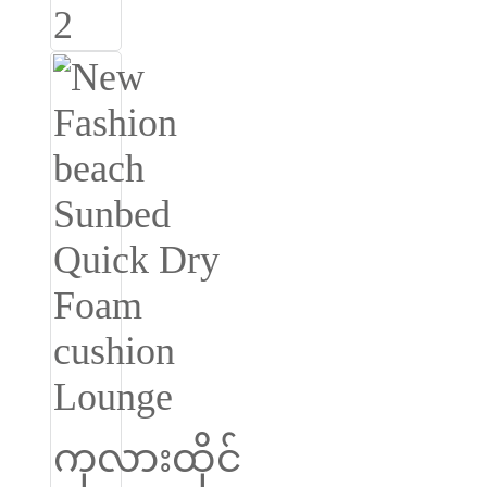
Română
Kiswahili
ខ្មែរ
日语
Maori
Deutsch
සිංහල
Català
Bahasa Melayu
Cymraeg
پښتو
Ελληνικά