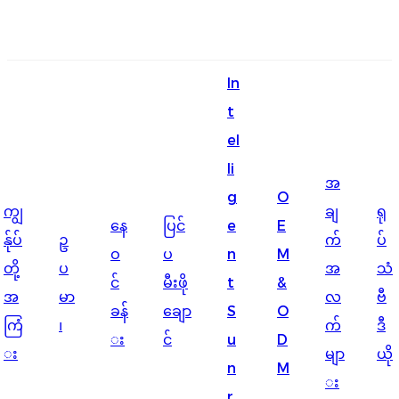
English
In
Ōlelo Hawaiʻi
t
Faasamoa
el
Maltese
li
အ
g
O
Español
ကျွ
ချ
ရု
နေ
ပြင်
e
E
Galego
န်ုပ်
ဥ
က်
ပ်
ဝ
ပ
n
M
တို့
ပ
အ
သံ
Português
င်
မီးဖို
t
&
အ
မာ
လ
ဗီ
Frysk
ခန်
ချော
S
O
ကြံ
၊
က်
ဒီ
း
င်
u
D
Nederlands
း
မျာ
ယို
n
M
Gàidhlig
း
r