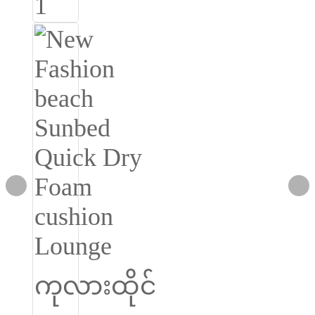
Burmese
Sesotho
čeština
ภาษาไทย
norsk
Afrikaans
latviešu valoda‎
ქართველი
Xhosa
Latin
Hausa