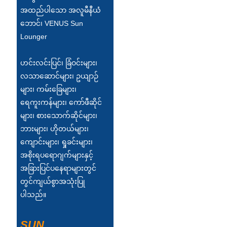
Беларуская
အထည်ပါသော အလူမီနီယံ
ਪੰਜਾਬੀ
ဘောင်၊ VENUS Sun
Lounger
বাংলা
dansk
ဟင်းလင်းပြင်၊ ခြံဝင်းများ၊
လသာဆောင်များ၊ ဥယျာဉ်
മലയാളം
များ၊ ကမ်းခြေများ၊
मराठी
ရေကူးကန်များ၊ ကော်ဖီဆိုင်
များ၊ စားသောက်ဆိုင်များ၊
ಕನ್ನಡ
ဘားများ၊ ဟိုတယ်များ၊
ကျောင်းများ၊ ရှုခင်းများ၊
ગુજરાતી
အစိုးရပရောဂျက်များနှင့်
ଓଡ଼ିଆ
အခြားပြင်ပနေရာများတွင်
တွင်ကျယ်စွာအသုံးပြု
Basa Jawa
ပါသည်။
bahasa Indonesia
Sundanese
SUN