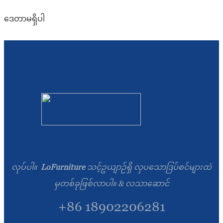
ဒေတာမရှိပါ
လုပ်ပါ။
LoFurniture
သင့်ဥယျာဉ်ရှိ လှပသောဒြပ်စင်များထဲ
မှတစ်ခုဖြစ်လာပါ။ & လသာဆောင်
+86 18902206281